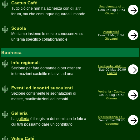
Cactus Café
Una giornata di ...
Tutto ciò che non ha attinenza con gli altri
Dom 26 Lug 10:54
Giovanni
forum, ma che comunque riguarda il mondo
delle grasse. Discussioni, dubbi,
esperienze, viaggi e altro
Scuola
Moderatore
pessimo
Autofertilità
Mettiamo insieme le nostre conoscenze su
Dom 31 Mag 8:34
Giovanni
un tema specifico collaborando e
ricercando. Consultate qui il
Glossario
cactofilo
Bacheca
Moderatore
beppe58
Info regionali
Lombardia: AIAS,...
Sezione per fare domande o per ottenere
Sab 09 Mag 20:06
Lakota
informazioni cactofile relative ad una
specifica area geografica
Moderatore
Gianna
Eventi ed incontri succulenti
Verbania - Cactu...
Sezione contenente le segnalazioni di
Gio 09 Lug 15:53
Gianna
mostre, manifestazioni ed incontri
succulenti, ed i relativi resoconti fotografici
Moderatore
Gianna
Galleria
Operculicarya de...
La
galleria
è il registro dei nomi con le foto a
Ven 25 Set 20:45
robertone
cui tutti possiamo dare un contributo
condividendo le nostre piante. In questo
spazio discutiamo SOLO di errori,
Video Café