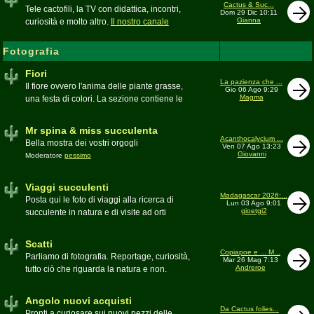
inesattezze, idee e altro inerenti l'argomento
Cactus & Suc...
Tele cactofili, la TV con didattica, incontri,
Dom 29 Dic 10:11
Gianna
curiosità e molto altro.
Il nostro canale
YouTube
Fotografia
Fiori
La pazienza che ...
Il fiore ovvero l'anima delle piante grasse,
Gio 06 Ago 9:29
Magma
una festa di colori. La sezione contiene le
foto di piante succulente in fiore
Mr spina & miss succulenta
Acanthocalycium ...
Bella mostra dei vostri orgogli
Ven 07 Ago 13:23
Giovanni
Moderatore
pessimo
Viaggi succulenti
Madagascar 2026:...
Posta qui le foto di viaggi alla ricerca di
Lun 03 Ago 9:01
gioetgi2
succulente in natura e di visite ad orti
botanici e collezioni private
Moderatore
Gianna
Scatti
Copiapoe e ... M...
Parliamo di fotografia. Reportage, curiosità,
Mar 26 Mag 7:13
Andreroe
tutto ciò che riguarda la natura e non.
Pubblicate qui i vostri scatti
Moderatore
pessimo
Angolo nuovi acquisti
Da Cactus folies...
Pronti a curiosare sui nuovi pezzi delle