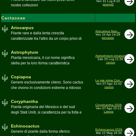
Ven 31 Lug 9:10
gioetgi2
nostre collezioni
Cactaceae
Ariocarpus
Ariocarpus fissu...
Piante rare e dalla lenta crescita
Ven 10 Apr 14:28
giovasse
caratterizzate tra l'altro da un corpo privo di
spine e da una robusta radice fittonante. Le
specie appartenenti al genere sono tutte ad
Astrophytum
alto rischio di scomparsa in habitat. Amanti
Astrophytum ornatum
Pianta messicana, il cui nome significa
Sab 25 Lug 21:56
di terricci calcarei e ben drenati
cactus
stella per la loro forma caratteristica
Moderatore
Luca
Moderatore
Luca
Copiapoa
Le mie prime Cop...
Genere esclusivamente cileno. Sono cactus
Ven 07 Ago 22:02
cactus
che vivono in condizioni estreme a ridosso
del deserto di Atacama, uno dei più aridi del
mondo
Coryphantha
Moderatore
Luca
Coryphantha 2026
Pianta originaria del Messico e del sud
Ven 07 Ago 20:13
Lakota
degli Stati Uniti, si caratterizza per la folta e
robusta spinagione e i grandi fiori. Il suo
nome deriva dal greco koryphé (apice)e da
Echinocactus
ànthos (fiore) per via dei suoi fiori che
Echinocactus 2026
Genere di piante dalla forma sferico
Mar 12 Mag 18:34
spuntano sulla cima della pianta