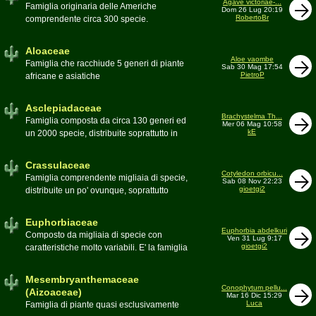
Agave victoriae-...
Toumeya, Uebelmannia, Yavia. Sottotribù:
Famiglia originaria delle Americhe
Dom 26 Lug 20:19
Hylocereinae (Aporocactus, Epiphyllum,
RobertoBr
comprendente circa 300 specie.
ecc.). Tribù Rhipsalideae (Rhipsalis,
Caratteristiche le lunghe foglie acute
Lepismium, ecc.)
spesso terminanti con una spina. 9
Aloaceae
generi:Agave, Beschorneria, Furcraea,
Aloe vaombe
Famiglia che racchiude 5 generi di piante
Sab 30 Mag 17:54
Hesperaloë, Littaea, Manfreda, Polianthes,
PietroP
africane e asiatiche
Prochnyanthes, Yucca
Asclepiadaceae
Brachystelma Th...
Famiglia composta da circa 130 generi ed
Mer 06 Mag 10:58
kE
un 2000 specie, distribuite soprattutto in
Africa. Comprende piante a succulenza di
fusto ed altre con caudice
Crassulaceae
Cotyledon orbicu...
Famiglia comprendente migliaia di specie,
Sab 08 Nov 22:23
gioetgi2
distribuite un po' ovunque, soprattutto
nell'emisfero boreale
Euphorbiaceae
Euphorbia abdelkuri
Composto da migliaia di specie con
Ven 31 Lug 9:17
gioetgi2
caratteristiche molto variabili. E' la famiglia
più estesa anche in termini di
colonizzazione; in habitat sono presenti
Mesembryanthemaceae
popolazioni anche nel nostro paese
Conophytum pellu...
(Aizoaceae)
Mar 16 Dic 15:29
Moderatore
beppe58
Luca
Famiglia di piante quasi esclusivamente