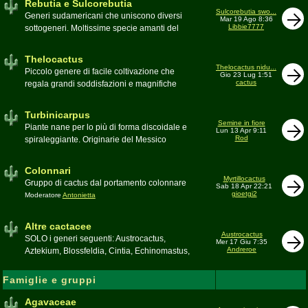
Rebutia e Sulcorebutia
Canada. Caratteristiche le temute spine
Sulcorebutia swo...
Generi sudamericani che uniscono diversi
Mar 19 Ago 8:36
setolose (glochidi), i fiori brillanti e frutti
Libbie7777
sottogeneri. Moltissime specie amanti del
carnosi spesso commestibili
freddo e di terricci tendenzialmente acidi
Moderatore
pessimo
Moderatore
Antonietta
Thelocactus
Thelocactus nidu...
Piccolo genere di facile coltivazione che
Gio 23 Lug 1:51
cactus
regala grandi soddisfazioni e magnifiche
fioriture
Moderatore
Luca
Turbinicarpus
Semine in fiore
Piante nane per lo più di forma discoidale e
Lun 13 Apr 9:11
Rod
spiraleggiante. Originarie del Messico
Moderatore
Luca
Colonnari
Myrtillocactus
Gruppo di cactus dal portamento colonnare
Sab 18 Apr 22:21
gioetgi2
Moderatore
Antonietta
Altre cactacee
Austrocactus
SOLO i generi seguenti: Austrocactus,
Mer 17 Giu 7:35
Andreroe
Aztekium, Blossfeldia, Cintia, Echinomastus,
Encephalocarpus, Epithelantha,
Geohintonia, Obregonia, Oroya,
Famiglie e gruppi
Ortegocactus, Pediocactus, Pelecyphora,
Pereskia, Sclerocactus, Strombocactus ,
Agavaceae