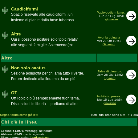
sudafricane. Caratteristica è l'apertura dei
fiori a mezzo dì per buona parte delle
Caudiciformi
appartenenti alla famiglia
Pachypodium lame...
Spazio riservato alle caudiciformi, un
Lun 27 Lug 18:31
giovasse
insieme di piante dalla base tuberosa
Moderatore
Gianna
Altre
Avonia quinaria
Qui si possono postare solo topic relativi
Mer 29 Ott 10:51
Giovanni
alle seguenti famiglie: Asteraceae(ex.
Compositae) gen. Senecio ed Othonna;
Didiereaceae; Dracaenaceae gen.
Altro
Sansevieria; Lamiaceae (ex. Labiatae) gen.
Coleus e Plectranthus; Peperomiaceae gen.
Non solo cactus
Talee di oleandro
Peperomia (solo specie succulente);
Sezione poliglotta per chi ama tutto il verde.
Dom 28 Giu 12:02
Geraniaceae gen. Pelargonium, Monsonia
Spinato
Forum dedicato alla flora ma da un più
e Sarcocaulon; Portulacaceae gen.
ampio punto di vista
Anacampseros, Avonia, Ceraria, Portulaca,
Moderatore
beppe58
OT
Talinum, Portulacaria
Architetto paesa...
Off Topic o più semplicemente fuori tema.
Mer 15 Lug 14:54
giovasse
Discussioni in libertà ... parliamo di altro
Moderatore
beppe58
Segna forum come già letti
Tutti i fusi orari sono GMT + 1 ora
Chi c'è in linea
Ci sono
513074
messaggi nel forum
Abbiamo
6149
utenti registrati
Ultimo utente iscritto
Lucianobaro