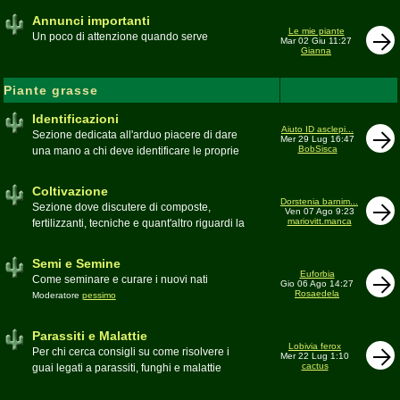
Annunci importanti
Le mie piante
Un poco di attenzione quando serve
Mar 02 Giu 11:27
Gianna
Piante grasse
Identificazioni
Aiuto ID asclepi...
Sezione dedicata all'arduo piacere di dare
Mer 29 Lug 16:47
BobSisca
una mano a chi deve identificare le proprie
piante grasse
Moderatore
Gianna
Coltivazione
Dorstenia barnim...
Sezione dove discutere di composte,
Ven 07 Ago 9:23
mariovitt.manca
fertilizzanti, tecniche e quant'altro riguardi la
coltivazione
Schede di coltivazione A-Z
Moderatore
Luca
Semi e Semine
Euforbia
Come seminare e curare i nuovi nati
Gio 06 Ago 14:27
Rosaedela
Moderatore
pessimo
Parassiti e Malattie
Lobivia ferox
Per chi cerca consigli su come risolvere i
Mer 22 Lug 1:10
cactus
guai legati a parassiti, funghi e malattie
delle piante
Moderatore
beppe58