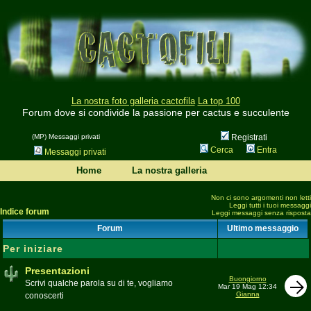
La nostra foto galleria cactofila
La top 100
Forum dove si condivide la passione per cactus e succulente
(MP) Messaggi privati
Registrati
Cerca
Entra
Messaggi privati
Home
La nostra galleria
Non ci sono argomenti non letti
Leggi tutti i tuoi messaggi
Indice forum
Leggi messaggi senza risposta
Forum
Ultimo messaggio
Per iniziare
Presentazioni
Buongiorno
Scrivi qualche parola su di te, vogliamo
Mar 19 Mag 12:34
Gianna
conoscerti
Moderatore
beppe58