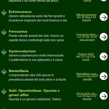
Lakota
depressa il cui nome deriva dal greco
Moderatore
Luca
Echinos ovvero porcospino per la sommaria
somiglianza. Insieme a Ferocactus sono
Echinocereus
denominati cactus barile per il loro notevole
Wilcoxia poselgeri
Genere abbastanza vasto dai fiori grandi e
Gio 28 Mag 6:28
volume, forma e disposizione
Seba24
incantevoli originario del nord America e del
Moderatore
pessimo
Messico
Moderatore
Antonietta
Ferocactus
Ferocactus glauc...
Piante robuste amanti del sole. Hanno un
Lun 15 Giu 10:41
marc.degiorgi
aspetto feroce conferitogli dalle loro spine
dure e acute come lame
Moderatore
Antonietta
Gymnocalycium
Fioriture 2026
Genere sudamericano molto interessante.
Mer 22 Lug 2:26
cactus
Caratteristiche le sue gibbosità e il calice
glabro
Moderatore
Gianna
Mammillaria
Mammillaria comp...
Comprendente oltre 200 specie in
Dom 21 Giu 19:07
maurillio
prevalenza amanti del sole pieno e di facile
coltivazione.
Schede A-Z
Moderatore
maurillio
Subf. Opuntioideae: Opuntia e
Chi ha detto che...
generi affini
Lun 03 Ago 9:02
gioetgi2
Opuntia è un genere vastissimo. Tollera
qualsiasi tipo di clima, tanto da spingersi a
colonizzare anche terre freddissime come il