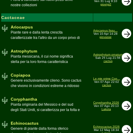
Ven 31 Lug 9:10
gioetgi2
nostre collezioni
Cactaceae
Ariocarpus
Ariocarpus fissu...
Piante rare e dalla lenta crescita
Ven 10 Apr 14:28
giovasse
caratterizzate tra l'altro da un corpo privo di
spine e da una robusta radice fittonante. Le
specie appartenenti al genere sono tutte ad
Astrophytum
alto rischio di scomparsa in habitat. Amanti
Astrophytum ornatum
Pianta messicana, il cui nome significa
Sab 25 Lug 21:56
di terricci calcarei e ben drenati
cactus
stella per la loro forma caratteristica
Moderatore
Luca
Moderatore
Luca
Copiapoa
Le mie prime Cop...
Genere esclusivamente cileno. Sono cactus
Ven 07 Ago 22:02
cactus
che vivono in condizioni estreme a ridosso
del deserto di Atacama, uno dei più aridi del
mondo
Coryphantha
Moderatore
Luca
Coryphantha 2026
Pianta originaria del Messico e del sud
Ven 07 Ago 20:13
Lakota
degli Stati Uniti, si caratterizza per la folta e
robusta spinagione e i grandi fiori. Il suo
nome deriva dal greco koryphé (apice)e da
Echinocactus
ànthos (fiore) per via dei suoi fiori che
Echinocactus 2026
Genere di piante dalla forma sferico
Mar 12 Mag 18:34
spuntano sulla cima della pianta