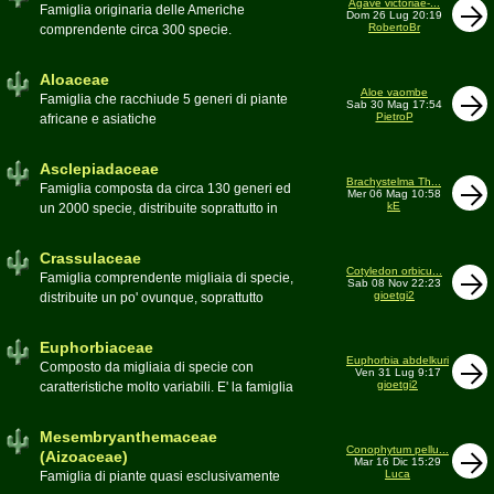
Agave victoriae-...
Toumeya, Uebelmannia, Yavia. Sottotribù:
Famiglia originaria delle Americhe
Dom 26 Lug 20:19
Hylocereinae (Aporocactus, Epiphyllum,
RobertoBr
comprendente circa 300 specie.
ecc.). Tribù Rhipsalideae (Rhipsalis,
Caratteristiche le lunghe foglie acute
Lepismium, ecc.)
spesso terminanti con una spina. 9
Aloaceae
generi:Agave, Beschorneria, Furcraea,
Aloe vaombe
Famiglia che racchiude 5 generi di piante
Sab 30 Mag 17:54
Hesperaloë, Littaea, Manfreda, Polianthes,
PietroP
africane e asiatiche
Prochnyanthes, Yucca
Asclepiadaceae
Brachystelma Th...
Famiglia composta da circa 130 generi ed
Mer 06 Mag 10:58
kE
un 2000 specie, distribuite soprattutto in
Africa. Comprende piante a succulenza di
fusto ed altre con caudice
Crassulaceae
Cotyledon orbicu...
Famiglia comprendente migliaia di specie,
Sab 08 Nov 22:23
gioetgi2
distribuite un po' ovunque, soprattutto
nell'emisfero boreale
Euphorbiaceae
Euphorbia abdelkuri
Composto da migliaia di specie con
Ven 31 Lug 9:17
gioetgi2
caratteristiche molto variabili. E' la famiglia
più estesa anche in termini di
colonizzazione; in habitat sono presenti
Mesembryanthemaceae
popolazioni anche nel nostro paese
Conophytum pellu...
(Aizoaceae)
Mar 16 Dic 15:29
Moderatore
beppe58
Luca
Famiglia di piante quasi esclusivamente