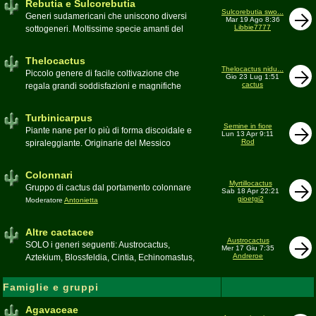
Rebutia e Sulcorebutia
Canada. Caratteristiche le temute spine
Sulcorebutia swo...
Generi sudamericani che uniscono diversi
Mar 19 Ago 8:36
setolose (glochidi), i fiori brillanti e frutti
Libbie7777
sottogeneri. Moltissime specie amanti del
carnosi spesso commestibili
freddo e di terricci tendenzialmente acidi
Moderatore
pessimo
Moderatore
Antonietta
Thelocactus
Thelocactus nidu...
Piccolo genere di facile coltivazione che
Gio 23 Lug 1:51
cactus
regala grandi soddisfazioni e magnifiche
fioriture
Moderatore
Luca
Turbinicarpus
Semine in fiore
Piante nane per lo più di forma discoidale e
Lun 13 Apr 9:11
Rod
spiraleggiante. Originarie del Messico
Moderatore
Luca
Colonnari
Myrtillocactus
Gruppo di cactus dal portamento colonnare
Sab 18 Apr 22:21
gioetgi2
Moderatore
Antonietta
Altre cactacee
Austrocactus
SOLO i generi seguenti: Austrocactus,
Mer 17 Giu 7:35
Andreroe
Aztekium, Blossfeldia, Cintia, Echinomastus,
Encephalocarpus, Epithelantha,
Geohintonia, Obregonia, Oroya,
Famiglie e gruppi
Ortegocactus, Pediocactus, Pelecyphora,
Pereskia, Sclerocactus, Strombocactus ,
Agavaceae