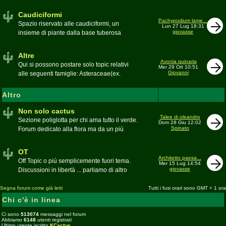
sudafricane. Caratteristica è l'apertura dei
fiori a mezzo dì per buona parte delle
Caudiciformi
appartenenti alla famiglia
Pachypodium lame...
Spazio riservato alle caudiciformi, un
Lun 27 Lug 18:31
giovasse
insieme di piante dalla base tuberosa
Moderatore
Gianna
Altre
Avonia quinaria
Qui si possono postare solo topic relativi
Mer 29 Ott 10:51
Giovanni
alle seguenti famiglie: Asteraceae(ex.
Compositae) gen. Senecio ed Othonna;
Didiereaceae; Dracaenaceae gen.
Altro
Sansevieria; Lamiaceae (ex. Labiatae) gen.
Coleus e Plectranthus; Peperomiaceae gen.
Non solo cactus
Talee di oleandro
Peperomia (solo specie succulente);
Sezione poliglotta per chi ama tutto il verde.
Dom 28 Giu 12:02
Geraniaceae gen. Pelargonium, Monsonia
Spinato
Forum dedicato alla flora ma da un più
e Sarcocaulon; Portulacaceae gen.
ampio punto di vista
Anacampseros, Avonia, Ceraria, Portulaca,
Moderatore
beppe58
OT
Talinum, Portulacaria
Architetto paesa...
Off Topic o più semplicemente fuori tema.
Mer 15 Lug 14:54
giovasse
Discussioni in libertà ... parliamo di altro
Moderatore
beppe58
Segna forum come già letti
Tutti i fusi orari sono GMT + 1 ora
Chi c'è in linea
Ci sono
513074
messaggi nel forum
Abbiamo
6148
utenti registrati
Ultimo utente iscritto
KCactus