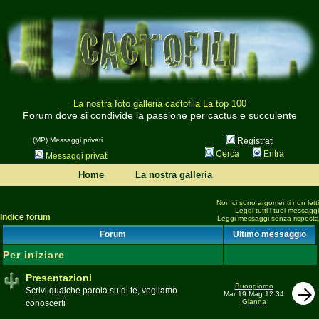
La nostra foto galleria cactofila
La top 100
Forum dove si condivide la passione per cactus e succulente
(MP) Messaggi privati
Registrati
Cerca
Entra
Messaggi privati
Home
La nostra galleria
Non ci sono argomenti non letti
Leggi tutti i tuoi messaggi
Indice forum
Leggi messaggi senza risposta
Forum
Ultimo messaggio
Per iniziare
Presentazioni
Buongiorno
Scrivi qualche parola su di te, vogliamo
Mar 19 Mag 12:34
Gianna
conoscerti
Moderatore
beppe58