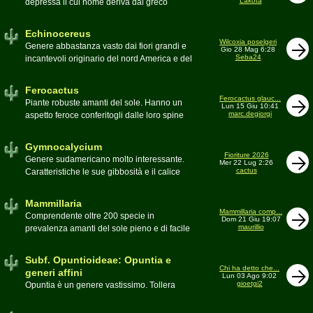
Lakota
depressa il cui nome deriva dal greco
Moderatore
Luca
Echinos ovvero porcospino per la sommaria
somiglianza. Insieme a Ferocactus sono
Echinocereus
denominati cactus barile per il loro notevole
Wilcoxia poselgeri
Genere abbastanza vasto dai fiori grandi e
Gio 28 Mag 6:28
volume, forma e disposizione
Seba24
incantevoli originario del nord America e del
Moderatore
pessimo
Messico
Moderatore
Antonietta
Ferocactus
Ferocactus glauc...
Piante robuste amanti del sole. Hanno un
Lun 15 Giu 10:41
marc.degiorgi
aspetto feroce conferitogli dalle loro spine
dure e acute come lame
Moderatore
Antonietta
Gymnocalycium
Fioriture 2026
Genere sudamericano molto interessante.
Mer 22 Lug 2:26
cactus
Caratteristiche le sue gibbosità e il calice
glabro
Moderatore
Gianna
Mammillaria
Mammillaria comp...
Comprendente oltre 200 specie in
Dom 21 Giu 19:07
maurillio
prevalenza amanti del sole pieno e di facile
coltivazione.
Schede A-Z
Moderatore
maurillio
Subf. Opuntioideae: Opuntia e
Chi ha detto che...
generi affini
Lun 03 Ago 9:02
gioetgi2
Opuntia è un genere vastissimo. Tollera
qualsiasi tipo di clima, tanto da spingersi a
colonizzare anche terre freddissime come il