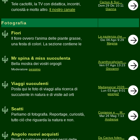
inesattezze, idee e altro inerenti l'argomento
Cactus & Suc...
Tele cactofili, la TV con didattica, incontri,
Dom 29 Dic 10:11
Gianna
curiosità e molto altro.
Il nostro canale
YouTube
Fotografia
Fiori
La pazienza che ...
Il fiore ovvero l'anima delle piante grasse,
Gio 06 Ago 9:29
Magma
una festa di colori. La sezione contiene le
foto di piante succulente in fiore
Mr spina & miss succulenta
Acanthocalycium ...
Bella mostra dei vostri orgogli
Ven 07 Ago 13:23
Giovanni
Moderatore
pessimo
Viaggi succulenti
Madagascar 2026:...
Posta qui le foto di viaggi alla ricerca di
Lun 03 Ago 9:01
gioetgi2
succulente in natura e di visite ad orti
botanici e collezioni private
Moderatore
Gianna
Scatti
Copiapoe e ... M...
Parliamo di fotografia. Reportage, curiosità,
Mar 26 Mag 7:13
Andreroe
tutto ciò che riguarda la natura e non.
Pubblicate qui i vostri scatti
Moderatore
pessimo
Angolo nuovi acquisti
Da Cactus folies...
Pronti a curiosare sui nuovi pezzi delle