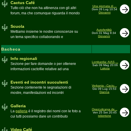
Cactus Café
Una giornata di ...
Tutto ciò che non ha attinenza con gli altri
Dom 26 Lug 10:54
Giovanni
forum, ma che comunque riguarda il mondo
delle grasse. Discussioni, dubbi,
esperienze, viaggi e altro
Scuola
Moderatore
pessimo
Autofertilità
Mettiamo insieme le nostre conoscenze su
Dom 31 Mag 8:34
Giovanni
un tema specifico collaborando e
ricercando. Consultate qui il
Glossario
cactofilo
Bacheca
Moderatore
beppe58
Info regionali
Lombardia: AIAS,...
Sezione per fare domande o per ottenere
Sab 09 Mag 20:06
Lakota
informazioni cactofile relative ad una
specifica area geografica
Moderatore
Gianna
Eventi ed incontri succulenti
Verbania - Cactu...
Sezione contenente le segnalazioni di
Gio 09 Lug 15:53
Gianna
mostre, manifestazioni ed incontri
succulenti, ed i relativi resoconti fotografici
Moderatore
Gianna
Galleria
Operculicarya de...
La
galleria
è il registro dei nomi con le foto a
Ven 25 Set 20:45
robertone
cui tutti possiamo dare un contributo
condividendo le nostre piante. In questo
spazio discutiamo SOLO di errori,
Video Café