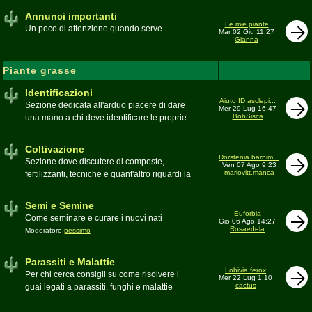
Annunci importanti
Le mie piante
Un poco di attenzione quando serve
Mar 02 Giu 11:27
Gianna
Piante grasse
Identificazioni
Aiuto ID asclepi...
Sezione dedicata all'arduo piacere di dare
Mer 29 Lug 16:47
BobSisca
una mano a chi deve identificare le proprie
piante grasse
Moderatore
Gianna
Coltivazione
Dorstenia barnim...
Sezione dove discutere di composte,
Ven 07 Ago 9:23
mariovitt.manca
fertilizzanti, tecniche e quant'altro riguardi la
coltivazione
Schede di coltivazione A-Z
Moderatore
Luca
Semi e Semine
Euforbia
Come seminare e curare i nuovi nati
Gio 06 Ago 14:27
Rosaedela
Moderatore
pessimo
Parassiti e Malattie
Lobivia ferox
Per chi cerca consigli su come risolvere i
Mer 22 Lug 1:10
cactus
guai legati a parassiti, funghi e malattie
delle piante
Moderatore
beppe58