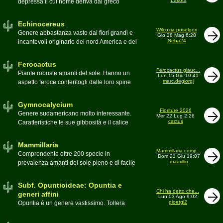
Lakota
depressa il cui nome deriva dal greco
Moderatore
Luca
Echinos ovvero porcospino per la sommaria
somiglianza. Insieme a Ferocactus sono
Echinocereus
denominati cactus barile per il loro notevole
Wilcoxia poselgeri
Genere abbastanza vasto dai fiori grandi e
Gio 28 Mag 6:28
volume, forma e disposizione
Seba24
incantevoli originario del nord America e del
Moderatore
pessimo
Messico
Moderatore
Antonietta
Ferocactus
Ferocactus glauc...
Piante robuste amanti del sole. Hanno un
Lun 15 Giu 10:41
marc.degiorgi
aspetto feroce conferitogli dalle loro spine
dure e acute come lame
Moderatore
Antonietta
Gymnocalycium
Fioriture 2026
Genere sudamericano molto interessante.
Mer 22 Lug 2:26
cactus
Caratteristiche le sue gibbosità e il calice
glabro
Moderatore
Gianna
Mammillaria
Mammillaria comp...
Comprendente oltre 200 specie in
Dom 21 Giu 19:07
maurillio
prevalenza amanti del sole pieno e di facile
coltivazione.
Schede A-Z
Moderatore
maurillio
Subf. Opuntioideae: Opuntia e
Chi ha detto che...
generi affini
Lun 03 Ago 9:02
gioetgi2
Opuntia è un genere vastissimo. Tollera
qualsiasi tipo di clima, tanto da spingersi a
colonizzare anche terre freddissime come il