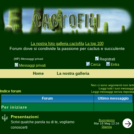
La nostra foto galleria cactofila
La top 100
Forum dove si condivide la passione per cactus e succulente
(MP) Messaggi privati
Registrati
Cerca
Entra
Messaggi privati
Home
La nostra galleria
Non ci sono argomenti non letti
Leggi tutti i tuoi messaggi
Indice forum
Leggi messaggi senza risposta
Forum
Ultimo messaggio
Per iniziare
Presentazioni
Buongiorno
Scrivi qualche parola su di te, vogliamo
Mar 19 Mag 12:34
Gianna
conoscerti
Moderatore
beppe58