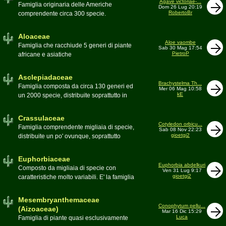
Agave victoriae-...
Toumeya, Uebelmannia, Yavia. Sottotribù:
Famiglia originaria delle Americhe
Dom 26 Lug 20:19
Hylocereinae (Aporocactus, Epiphyllum,
RobertoBr
comprendente circa 300 specie.
ecc.). Tribù Rhipsalideae (Rhipsalis,
Caratteristiche le lunghe foglie acute
Lepismium, ecc.)
spesso terminanti con una spina. 9
Aloaceae
generi:Agave, Beschorneria, Furcraea,
Aloe vaombe
Famiglia che racchiude 5 generi di piante
Sab 30 Mag 17:54
Hesperaloë, Littaea, Manfreda, Polianthes,
PietroP
africane e asiatiche
Prochnyanthes, Yucca
Asclepiadaceae
Brachystelma Th...
Famiglia composta da circa 130 generi ed
Mer 06 Mag 10:58
kE
un 2000 specie, distribuite soprattutto in
Africa. Comprende piante a succulenza di
fusto ed altre con caudice
Crassulaceae
Cotyledon orbicu...
Famiglia comprendente migliaia di specie,
Sab 08 Nov 22:23
gioetgi2
distribuite un po' ovunque, soprattutto
nell'emisfero boreale
Euphorbiaceae
Euphorbia abdelkuri
Composto da migliaia di specie con
Ven 31 Lug 9:17
gioetgi2
caratteristiche molto variabili. E' la famiglia
più estesa anche in termini di
colonizzazione; in habitat sono presenti
Mesembryanthemaceae
popolazioni anche nel nostro paese
Conophytum pellu...
(Aizoaceae)
Mar 16 Dic 15:29
Moderatore
beppe58
Luca
Famiglia di piante quasi esclusivamente