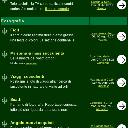
inesattezze, idee e altro inerenti l'argomento
Cactus & Suc...
Tele cactofili, la TV con didattica, incontri,
Dom 29 Dic 10:11
Gianna
curiosità e molto altro.
Il nostro canale
YouTube
Fotografia
Fiori
La pazienza che ...
Il fiore ovvero l'anima delle piante grasse,
Gio 06 Ago 9:29
Magma
una festa di colori. La sezione contiene le
foto di piante succulente in fiore
Mr spina & miss succulenta
Acanthocalycium ...
Bella mostra dei vostri orgogli
Ven 07 Ago 13:23
Giovanni
Moderatore
pessimo
Viaggi succulenti
Madagascar 2026:...
Posta qui le foto di viaggi alla ricerca di
Lun 03 Ago 9:01
gioetgi2
succulente in natura e di visite ad orti
botanici e collezioni private
Moderatore
Gianna
Scatti
Copiapoe e ... M...
Parliamo di fotografia. Reportage, curiosità,
Mar 26 Mag 7:13
Andreroe
tutto ciò che riguarda la natura e non.
Pubblicate qui i vostri scatti
Moderatore
pessimo
Angolo nuovi acquisti
Da Cactus folies...
Pronti a curiosare sui nuovi pezzi delle