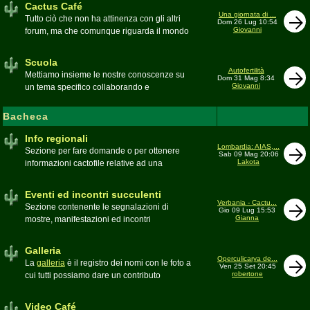
Cactus Café
Una giornata di ...
Tutto ciò che non ha attinenza con gli altri
Dom 26 Lug 10:54
Giovanni
forum, ma che comunque riguarda il mondo
delle grasse. Discussioni, dubbi,
esperienze, viaggi e altro
Scuola
Moderatore
pessimo
Autofertilità
Mettiamo insieme le nostre conoscenze su
Dom 31 Mag 8:34
Giovanni
un tema specifico collaborando e
ricercando. Consultate qui il
Glossario
cactofilo
Bacheca
Moderatore
beppe58
Info regionali
Lombardia: AIAS,...
Sezione per fare domande o per ottenere
Sab 09 Mag 20:06
Lakota
informazioni cactofile relative ad una
specifica area geografica
Moderatore
Gianna
Eventi ed incontri succulenti
Verbania - Cactu...
Sezione contenente le segnalazioni di
Gio 09 Lug 15:53
Gianna
mostre, manifestazioni ed incontri
succulenti, ed i relativi resoconti fotografici
Moderatore
Gianna
Galleria
Operculicarya de...
La
galleria
è il registro dei nomi con le foto a
Ven 25 Set 20:45
robertone
cui tutti possiamo dare un contributo
condividendo le nostre piante. In questo
spazio discutiamo SOLO di errori,
Video Café