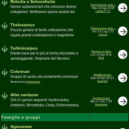
Rebutia e Sulcorebutia
Canada. Caratteristiche le temute spine
Sulcorebutia swo...
Generi sudamericani che uniscono diversi
Mar 19 Ago 8:36
setolose (glochidi), i fiori brillanti e frutti
Libbie7777
sottogeneri. Moltissime specie amanti del
carnosi spesso commestibili
freddo e di terricci tendenzialmente acidi
Moderatore
pessimo
Moderatore
Antonietta
Thelocactus
Thelocactus nidu...
Piccolo genere di facile coltivazione che
Gio 23 Lug 1:51
cactus
regala grandi soddisfazioni e magnifiche
fioriture
Moderatore
Luca
Turbinicarpus
Semine in fiore
Piante nane per lo più di forma discoidale e
Lun 13 Apr 9:11
Rod
spiraleggiante. Originarie del Messico
Moderatore
Luca
Colonnari
Myrtillocactus
Gruppo di cactus dal portamento colonnare
Sab 18 Apr 22:21
gioetgi2
Moderatore
Antonietta
Altre cactacee
Austrocactus
SOLO i generi seguenti: Austrocactus,
Mer 17 Giu 7:35
Andreroe
Aztekium, Blossfeldia, Cintia, Echinomastus,
Encephalocarpus, Epithelantha,
Geohintonia, Obregonia, Oroya,
Famiglie e gruppi
Ortegocactus, Pediocactus, Pelecyphora,
Pereskia, Sclerocactus, Strombocactus ,
Agavaceae