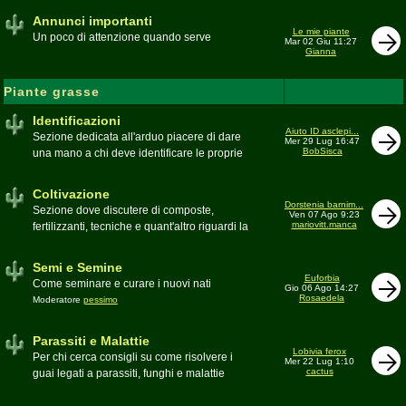
Annunci importanti
Le mie piante
Un poco di attenzione quando serve
Mar 02 Giu 11:27
Gianna
Piante grasse
Identificazioni
Aiuto ID asclepi...
Sezione dedicata all'arduo piacere di dare
Mer 29 Lug 16:47
BobSisca
una mano a chi deve identificare le proprie
piante grasse
Moderatore
Gianna
Coltivazione
Dorstenia barnim...
Sezione dove discutere di composte,
Ven 07 Ago 9:23
mariovitt.manca
fertilizzanti, tecniche e quant'altro riguardi la
coltivazione
Schede di coltivazione A-Z
Moderatore
Luca
Semi e Semine
Euforbia
Come seminare e curare i nuovi nati
Gio 06 Ago 14:27
Rosaedela
Moderatore
pessimo
Parassiti e Malattie
Lobivia ferox
Per chi cerca consigli su come risolvere i
Mer 22 Lug 1:10
cactus
guai legati a parassiti, funghi e malattie
delle piante
Moderatore
beppe58