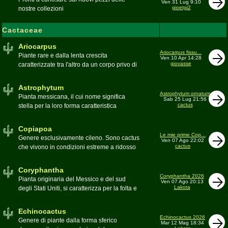
Ven 31 Lug 9:10
gioetgi2
nostre collezioni
Cactaceae
Ariocarpus
Ariocarpus fissu...
Piante rare e dalla lenta crescita
Ven 10 Apr 14:28
giovasse
caratterizzate tra l'altro da un corpo privo di
spine e da una robusta radice fittonante. Le
specie appartenenti al genere sono tutte ad
Astrophytum
alto rischio di scomparsa in habitat. Amanti
Astrophytum ornatum
Pianta messicana, il cui nome significa
Sab 25 Lug 21:56
di terricci calcarei e ben drenati
cactus
stella per la loro forma caratteristica
Moderatore
Luca
Moderatore
Luca
Copiapoa
Le mie prime Cop...
Genere esclusivamente cileno. Sono cactus
Ven 07 Ago 22:02
cactus
che vivono in condizioni estreme a ridosso
del deserto di Atacama, uno dei più aridi del
mondo
Coryphantha
Moderatore
Luca
Coryphantha 2026
Pianta originaria del Messico e del sud
Ven 07 Ago 20:13
Lakota
degli Stati Uniti, si caratterizza per la folta e
robusta spinagione e i grandi fiori. Il suo
nome deriva dal greco koryphé (apice)e da
Echinocactus
ànthos (fiore) per via dei suoi fiori che
Echinocactus 2026
Genere di piante dalla forma sferico
Mar 12 Mag 18:34
spuntano sulla cima della pianta