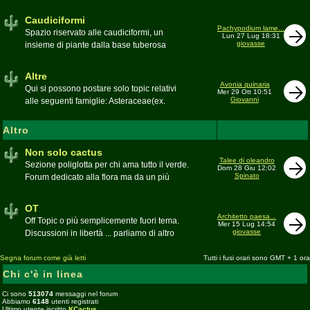
sudafricane. Caratteristica è l'apertura dei
fiori a mezzo dì per buona parte delle
Caudiciformi
appartenenti alla famiglia
Pachypodium lame...
Spazio riservato alle caudiciformi, un
Lun 27 Lug 18:31
giovasse
insieme di piante dalla base tuberosa
Moderatore
Gianna
Altre
Avonia quinaria
Qui si possono postare solo topic relativi
Mer 29 Ott 10:51
Giovanni
alle seguenti famiglie: Asteraceae(ex.
Compositae) gen. Senecio ed Othonna;
Didiereaceae; Dracaenaceae gen.
Altro
Sansevieria; Lamiaceae (ex. Labiatae) gen.
Coleus e Plectranthus; Peperomiaceae gen.
Non solo cactus
Talee di oleandro
Peperomia (solo specie succulente);
Sezione poliglotta per chi ama tutto il verde.
Dom 28 Giu 12:02
Geraniaceae gen. Pelargonium, Monsonia
Spinato
Forum dedicato alla flora ma da un più
e Sarcocaulon; Portulacaceae gen.
ampio punto di vista
Anacampseros, Avonia, Ceraria, Portulaca,
Moderatore
beppe58
OT
Talinum, Portulacaria
Architetto paesa...
Off Topic o più semplicemente fuori tema.
Mer 15 Lug 14:54
giovasse
Discussioni in libertà ... parliamo di altro
Moderatore
beppe58
Segna forum come già letti
Tutti i fusi orari sono GMT + 1 ora
Chi c'è in linea
Ci sono
513074
messaggi nel forum
Abbiamo
6148
utenti registrati
Ultimo utente iscritto
KCactus