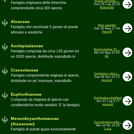
Agave victoriae-...
Toumeya, Uebelmannia, Yavia. Sottotribù:
Famiglia originaria delle Americhe
Dom 26 Lug 20:19
Hylocereinae (Aporocactus, Epiphyllum,
RobertoBr
comprendente circa 300 specie.
ecc.). Tribù Rhipsalideae (Rhipsalis,
Caratteristiche le lunghe foglie acute
Lepismium, ecc.)
spesso terminanti con una spina. 9
Aloaceae
generi:Agave, Beschorneria, Furcraea,
Aloe vaombe
Famiglia che racchiude 5 generi di piante
Sab 30 Mag 17:54
Hesperaloë, Littaea, Manfreda, Polianthes,
PietroP
africane e asiatiche
Prochnyanthes, Yucca
Asclepiadaceae
Brachystelma Th...
Famiglia composta da circa 130 generi ed
Mer 06 Mag 10:58
kE
un 2000 specie, distribuite soprattutto in
Africa. Comprende piante a succulenza di
fusto ed altre con caudice
Crassulaceae
Cotyledon orbicu...
Famiglia comprendente migliaia di specie,
Sab 08 Nov 22:23
gioetgi2
distribuite un po' ovunque, soprattutto
nell'emisfero boreale
Euphorbiaceae
Euphorbia abdelkuri
Composto da migliaia di specie con
Ven 31 Lug 9:17
gioetgi2
caratteristiche molto variabili. E' la famiglia
più estesa anche in termini di
colonizzazione; in habitat sono presenti
Mesembryanthemaceae
popolazioni anche nel nostro paese
Conophytum pellu...
(Aizoaceae)
Mar 16 Dic 15:29
Moderatore
beppe58
Luca
Famiglia di piante quasi esclusivamente