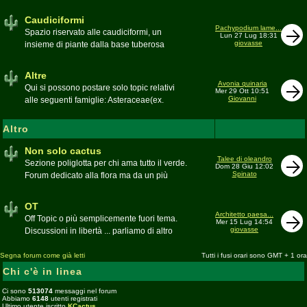
sudafricane. Caratteristica è l'apertura dei
fiori a mezzo dì per buona parte delle
Caudiciformi
appartenenti alla famiglia
Pachypodium lame...
Spazio riservato alle caudiciformi, un
Lun 27 Lug 18:31
giovasse
insieme di piante dalla base tuberosa
Moderatore
Gianna
Altre
Avonia quinaria
Qui si possono postare solo topic relativi
Mer 29 Ott 10:51
Giovanni
alle seguenti famiglie: Asteraceae(ex.
Compositae) gen. Senecio ed Othonna;
Didiereaceae; Dracaenaceae gen.
Altro
Sansevieria; Lamiaceae (ex. Labiatae) gen.
Coleus e Plectranthus; Peperomiaceae gen.
Non solo cactus
Talee di oleandro
Peperomia (solo specie succulente);
Sezione poliglotta per chi ama tutto il verde.
Dom 28 Giu 12:02
Geraniaceae gen. Pelargonium, Monsonia
Spinato
Forum dedicato alla flora ma da un più
e Sarcocaulon; Portulacaceae gen.
ampio punto di vista
Anacampseros, Avonia, Ceraria, Portulaca,
Moderatore
beppe58
OT
Talinum, Portulacaria
Architetto paesa...
Off Topic o più semplicemente fuori tema.
Mer 15 Lug 14:54
giovasse
Discussioni in libertà ... parliamo di altro
Moderatore
beppe58
Segna forum come già letti
Tutti i fusi orari sono GMT + 1 ora
Chi c'è in linea
Ci sono
513074
messaggi nel forum
Abbiamo
6148
utenti registrati
Ultimo utente iscritto
KCactus