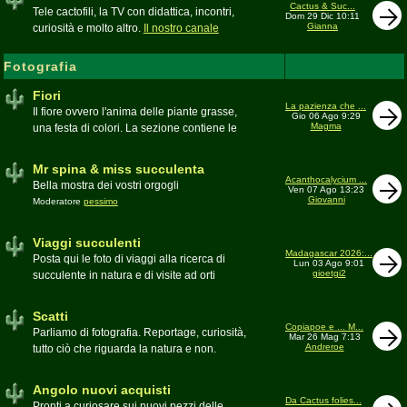
inesattezze, idee e altro inerenti l'argomento
Cactus & Suc...
Tele cactofili, la TV con didattica, incontri,
Dom 29 Dic 10:11
Gianna
curiosità e molto altro.
Il nostro canale
YouTube
Fotografia
Fiori
La pazienza che ...
Il fiore ovvero l'anima delle piante grasse,
Gio 06 Ago 9:29
Magma
una festa di colori. La sezione contiene le
foto di piante succulente in fiore
Mr spina & miss succulenta
Acanthocalycium ...
Bella mostra dei vostri orgogli
Ven 07 Ago 13:23
Giovanni
Moderatore
pessimo
Viaggi succulenti
Madagascar 2026:...
Posta qui le foto di viaggi alla ricerca di
Lun 03 Ago 9:01
gioetgi2
succulente in natura e di visite ad orti
botanici e collezioni private
Moderatore
Gianna
Scatti
Copiapoe e ... M...
Parliamo di fotografia. Reportage, curiosità,
Mar 26 Mag 7:13
Andreroe
tutto ciò che riguarda la natura e non.
Pubblicate qui i vostri scatti
Moderatore
pessimo
Angolo nuovi acquisti
Da Cactus folies...
Pronti a curiosare sui nuovi pezzi delle