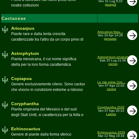
Ven 31 Lug 9:10
gioetgi2
nostre collezioni
Cactaceae
Ariocarpus
Ariocarpus fissu...
Piante rare e dalla lenta crescita
Ven 10 Apr 14:28
giovasse
caratterizzate tra l'altro da un corpo privo di
spine e da una robusta radice fittonante. Le
specie appartenenti al genere sono tutte ad
Astrophytum
alto rischio di scomparsa in habitat. Amanti
Astrophytum ornatum
Pianta messicana, il cui nome significa
Sab 25 Lug 21:56
di terricci calcarei e ben drenati
cactus
stella per la loro forma caratteristica
Moderatore
Luca
Moderatore
Luca
Copiapoa
Le mie prime Cop...
Genere esclusivamente cileno. Sono cactus
Ven 07 Ago 22:02
cactus
che vivono in condizioni estreme a ridosso
del deserto di Atacama, uno dei più aridi del
mondo
Coryphantha
Moderatore
Luca
Coryphantha 2026
Pianta originaria del Messico e del sud
Ven 07 Ago 20:13
Lakota
degli Stati Uniti, si caratterizza per la folta e
robusta spinagione e i grandi fiori. Il suo
nome deriva dal greco koryphé (apice)e da
Echinocactus
ànthos (fiore) per via dei suoi fiori che
Echinocactus 2026
Genere di piante dalla forma sferico
Mar 12 Mag 18:34
spuntano sulla cima della pianta