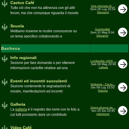
Cactus Café
Una giornata di ...
Tutto ciò che non ha attinenza con gli altri
Dom 26 Lug 10:54
Giovanni
forum, ma che comunque riguarda il mondo
delle grasse. Discussioni, dubbi,
esperienze, viaggi e altro
Scuola
Moderatore
pessimo
Autofertilità
Mettiamo insieme le nostre conoscenze su
Dom 31 Mag 8:34
Giovanni
un tema specifico collaborando e
ricercando. Consultate qui il
Glossario
cactofilo
Bacheca
Moderatore
beppe58
Info regionali
Lombardia: AIAS,...
Sezione per fare domande o per ottenere
Sab 09 Mag 20:06
Lakota
informazioni cactofile relative ad una
specifica area geografica
Moderatore
Gianna
Eventi ed incontri succulenti
Verbania - Cactu...
Sezione contenente le segnalazioni di
Gio 09 Lug 15:53
Gianna
mostre, manifestazioni ed incontri
succulenti, ed i relativi resoconti fotografici
Moderatore
Gianna
Galleria
Operculicarya de...
La
galleria
è il registro dei nomi con le foto a
Ven 25 Set 20:45
robertone
cui tutti possiamo dare un contributo
condividendo le nostre piante. In questo
spazio discutiamo SOLO di errori,
Video Café