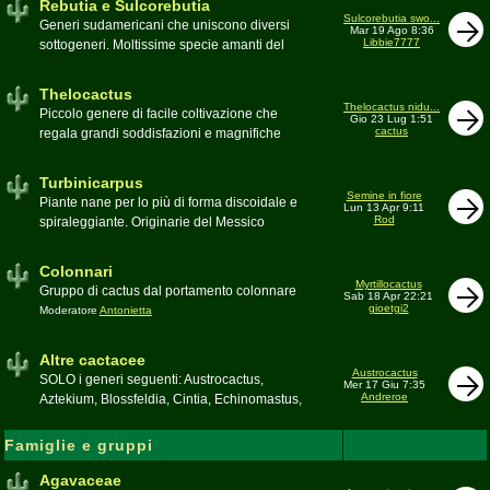
Rebutia e Sulcorebutia
Canada. Caratteristiche le temute spine
Sulcorebutia swo...
Generi sudamericani che uniscono diversi
Mar 19 Ago 8:36
setolose (glochidi), i fiori brillanti e frutti
Libbie7777
sottogeneri. Moltissime specie amanti del
carnosi spesso commestibili
freddo e di terricci tendenzialmente acidi
Moderatore
pessimo
Moderatore
Antonietta
Thelocactus
Thelocactus nidu...
Piccolo genere di facile coltivazione che
Gio 23 Lug 1:51
cactus
regala grandi soddisfazioni e magnifiche
fioriture
Moderatore
Luca
Turbinicarpus
Semine in fiore
Piante nane per lo più di forma discoidale e
Lun 13 Apr 9:11
Rod
spiraleggiante. Originarie del Messico
Moderatore
Luca
Colonnari
Myrtillocactus
Gruppo di cactus dal portamento colonnare
Sab 18 Apr 22:21
gioetgi2
Moderatore
Antonietta
Altre cactacee
Austrocactus
SOLO i generi seguenti: Austrocactus,
Mer 17 Giu 7:35
Andreroe
Aztekium, Blossfeldia, Cintia, Echinomastus,
Encephalocarpus, Epithelantha,
Geohintonia, Obregonia, Oroya,
Famiglie e gruppi
Ortegocactus, Pediocactus, Pelecyphora,
Pereskia, Sclerocactus, Strombocactus ,
Agavaceae