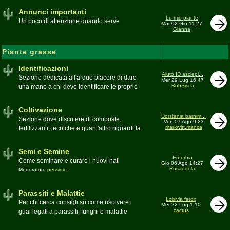
Annunci importanti
Le mie piante
Un poco di attenzione quando serve
Mar 02 Giu 11:27
Gianna
Piante grasse
Identificazioni
Aiuto ID asclepi...
Sezione dedicata all'arduo piacere di dare
Mer 29 Lug 16:47
BobSisca
una mano a chi deve identificare le proprie
piante grasse
Moderatore
Gianna
Coltivazione
Dorstenia barnim...
Sezione dove discutere di composte,
Ven 07 Ago 9:23
mariovitt.manca
fertilizzanti, tecniche e quant'altro riguardi la
coltivazione
Schede di coltivazione A-Z
Moderatore
Luca
Semi e Semine
Euforbia
Come seminare e curare i nuovi nati
Gio 06 Ago 14:27
Rosaedela
Moderatore
pessimo
Parassiti e Malattie
Lobivia ferox
Per chi cerca consigli su come risolvere i
Mer 22 Lug 1:10
cactus
guai legati a parassiti, funghi e malattie
delle piante
Moderatore
beppe58