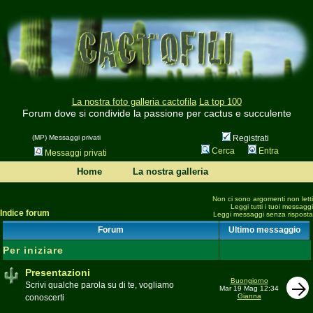
La nostra foto galleria cactofila
La top 100
Forum dove si condivide la passione per cactus e succulente
(MP) Messaggi privati
Registrati
Cerca
Entra
Messaggi privati
Home
La nostra galleria
Non ci sono argomenti non letti
Leggi tutti i tuoi messaggi
Indice forum
Leggi messaggi senza risposta
Forum
Ultimo messaggio
Per iniziare
Presentazioni
Buongiorno
Scrivi qualche parola su di te, vogliamo
Mar 19 Mag 12:34
Gianna
conoscerti
Moderatore
beppe58