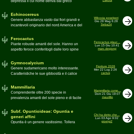
Lakota
depressa il cui nome deriva dal greco
Moderatore
Luca
Echinos ovvero porcospino per la sommaria
somiglianza. Insieme a Ferocactus sono
Echinocereus
denominati cactus barile per il loro notevole
Wilcoxia poselgeri
Genere abbastanza vasto dai fiori grandi e
Gio 28 Mag 6:28
volume, forma e disposizione
Seba24
incantevoli originario del nord America e del
Moderatore
pessimo
Messico
Moderatore
Antonietta
Ferocactus
Ferocactus glauc...
Piante robuste amanti del sole. Hanno un
Lun 15 Giu 10:41
marc.degiorgi
aspetto feroce conferitogli dalle loro spine
dure e acute come lame
Moderatore
Antonietta
Gymnocalycium
Fioriture 2026
Genere sudamericano molto interessante.
Mer 22 Lug 2:26
cactus
Caratteristiche le sue gibbosità e il calice
glabro
Moderatore
Gianna
Mammillaria
Mammillaria comp...
Comprendente oltre 200 specie in
Dom 21 Giu 19:07
maurillio
prevalenza amanti del sole pieno e di facile
coltivazione.
Schede A-Z
Moderatore
maurillio
Subf. Opuntioideae: Opuntia e
Chi ha detto che...
generi affini
Lun 03 Ago 9:02
gioetgi2
Opuntia è un genere vastissimo. Tollera
qualsiasi tipo di clima, tanto da spingersi a
colonizzare anche terre freddissime come il