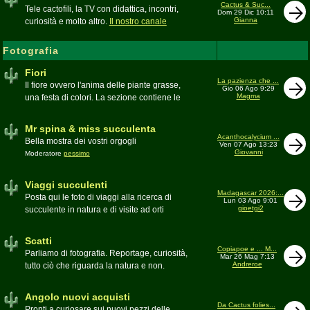
inesattezze, idee e altro inerenti l'argomento
Cactus & Suc...
Tele cactofili, la TV con didattica, incontri,
Dom 29 Dic 10:11
Gianna
curiosità e molto altro.
Il nostro canale
YouTube
Fotografia
Fiori
La pazienza che ...
Il fiore ovvero l'anima delle piante grasse,
Gio 06 Ago 9:29
Magma
una festa di colori. La sezione contiene le
foto di piante succulente in fiore
Mr spina & miss succulenta
Acanthocalycium ...
Bella mostra dei vostri orgogli
Ven 07 Ago 13:23
Giovanni
Moderatore
pessimo
Viaggi succulenti
Madagascar 2026:...
Posta qui le foto di viaggi alla ricerca di
Lun 03 Ago 9:01
gioetgi2
succulente in natura e di visite ad orti
botanici e collezioni private
Moderatore
Gianna
Scatti
Copiapoe e ... M...
Parliamo di fotografia. Reportage, curiosità,
Mar 26 Mag 7:13
Andreroe
tutto ciò che riguarda la natura e non.
Pubblicate qui i vostri scatti
Moderatore
pessimo
Angolo nuovi acquisti
Da Cactus folies...
Pronti a curiosare sui nuovi pezzi delle