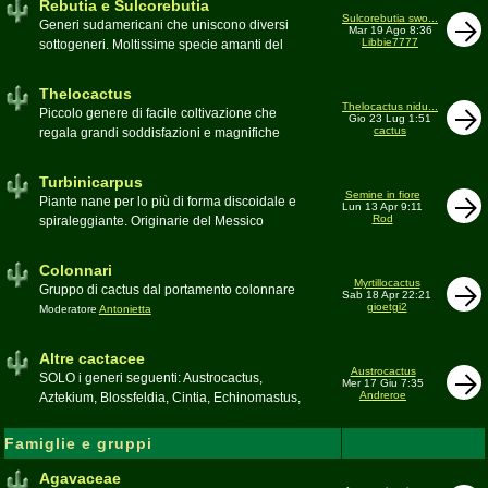
Rebutia e Sulcorebutia
Canada. Caratteristiche le temute spine
Sulcorebutia swo...
Generi sudamericani che uniscono diversi
Mar 19 Ago 8:36
setolose (glochidi), i fiori brillanti e frutti
Libbie7777
sottogeneri. Moltissime specie amanti del
carnosi spesso commestibili
freddo e di terricci tendenzialmente acidi
Moderatore
pessimo
Moderatore
Antonietta
Thelocactus
Thelocactus nidu...
Piccolo genere di facile coltivazione che
Gio 23 Lug 1:51
cactus
regala grandi soddisfazioni e magnifiche
fioriture
Moderatore
Luca
Turbinicarpus
Semine in fiore
Piante nane per lo più di forma discoidale e
Lun 13 Apr 9:11
Rod
spiraleggiante. Originarie del Messico
Moderatore
Luca
Colonnari
Myrtillocactus
Gruppo di cactus dal portamento colonnare
Sab 18 Apr 22:21
gioetgi2
Moderatore
Antonietta
Altre cactacee
Austrocactus
SOLO i generi seguenti: Austrocactus,
Mer 17 Giu 7:35
Andreroe
Aztekium, Blossfeldia, Cintia, Echinomastus,
Encephalocarpus, Epithelantha,
Geohintonia, Obregonia, Oroya,
Famiglie e gruppi
Ortegocactus, Pediocactus, Pelecyphora,
Pereskia, Sclerocactus, Strombocactus ,
Agavaceae