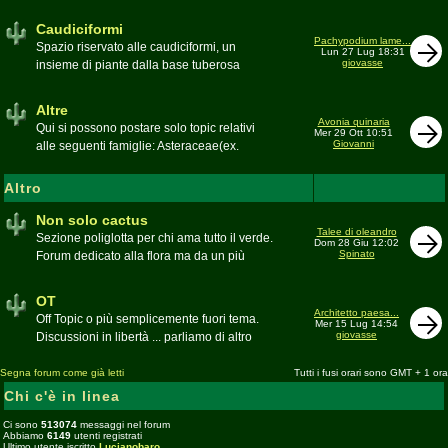
sudafricane. Caratteristica è l'apertura dei
fiori a mezzo dì per buona parte delle
Caudiciformi
appartenenti alla famiglia
Pachypodium lame...
Spazio riservato alle caudiciformi, un
Lun 27 Lug 18:31
giovasse
insieme di piante dalla base tuberosa
Moderatore
Gianna
Altre
Avonia quinaria
Qui si possono postare solo topic relativi
Mer 29 Ott 10:51
Giovanni
alle seguenti famiglie: Asteraceae(ex.
Compositae) gen. Senecio ed Othonna;
Didiereaceae; Dracaenaceae gen.
Altro
Sansevieria; Lamiaceae (ex. Labiatae) gen.
Coleus e Plectranthus; Peperomiaceae gen.
Non solo cactus
Talee di oleandro
Peperomia (solo specie succulente);
Sezione poliglotta per chi ama tutto il verde.
Dom 28 Giu 12:02
Geraniaceae gen. Pelargonium, Monsonia
Spinato
Forum dedicato alla flora ma da un più
e Sarcocaulon; Portulacaceae gen.
ampio punto di vista
Anacampseros, Avonia, Ceraria, Portulaca,
Moderatore
beppe58
OT
Talinum, Portulacaria
Architetto paesa...
Off Topic o più semplicemente fuori tema.
Mer 15 Lug 14:54
giovasse
Discussioni in libertà ... parliamo di altro
Moderatore
beppe58
Segna forum come già letti
Tutti i fusi orari sono GMT + 1 ora
Chi c'è in linea
Ci sono
513074
messaggi nel forum
Abbiamo
6149
utenti registrati
Ultimo utente iscritto
Lucianobaro