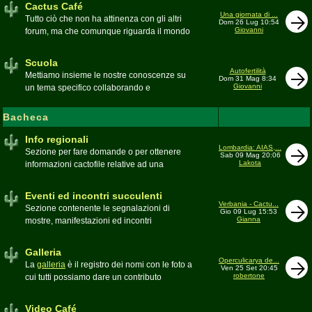
Cactus Café
Una giornata di ...
Tutto ciò che non ha attinenza con gli altri
Dom 26 Lug 10:54
Giovanni
forum, ma che comunque riguarda il mondo
delle grasse. Discussioni, dubbi,
esperienze, viaggi e altro
Scuola
Moderatore
pessimo
Autofertilità
Mettiamo insieme le nostre conoscenze su
Dom 31 Mag 8:34
Giovanni
un tema specifico collaborando e
ricercando. Consultate qui il
Glossario
cactofilo
Bacheca
Moderatore
beppe58
Info regionali
Lombardia: AIAS,...
Sezione per fare domande o per ottenere
Sab 09 Mag 20:06
Lakota
informazioni cactofile relative ad una
specifica area geografica
Moderatore
Gianna
Eventi ed incontri succulenti
Verbania - Cactu...
Sezione contenente le segnalazioni di
Gio 09 Lug 15:53
Gianna
mostre, manifestazioni ed incontri
succulenti, ed i relativi resoconti fotografici
Moderatore
Gianna
Galleria
Operculicarya de...
La
galleria
è il registro dei nomi con le foto a
Ven 25 Set 20:45
robertone
cui tutti possiamo dare un contributo
condividendo le nostre piante. In questo
spazio discutiamo SOLO di errori,
Video Café