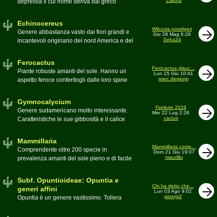
Lakota
depressa il cui nome deriva dal greco
Moderatore
Luca
Echinos ovvero porcospino per la sommaria
somiglianza. Insieme a Ferocactus sono
Echinocereus
denominati cactus barile per il loro notevole
Wilcoxia poselgeri
Genere abbastanza vasto dai fiori grandi e
Gio 28 Mag 6:28
volume, forma e disposizione
Seba24
incantevoli originario del nord America e del
Moderatore
pessimo
Messico
Moderatore
Antonietta
Ferocactus
Ferocactus glauc...
Piante robuste amanti del sole. Hanno un
Lun 15 Giu 10:41
marc.degiorgi
aspetto feroce conferitogli dalle loro spine
dure e acute come lame
Moderatore
Antonietta
Gymnocalycium
Fioriture 2026
Genere sudamericano molto interessante.
Mer 22 Lug 2:26
cactus
Caratteristiche le sue gibbosità e il calice
glabro
Moderatore
Gianna
Mammillaria
Mammillaria comp...
Comprendente oltre 200 specie in
Dom 21 Giu 19:07
maurillio
prevalenza amanti del sole pieno e di facile
coltivazione.
Schede A-Z
Moderatore
maurillio
Subf. Opuntioideae: Opuntia e
Chi ha detto che...
generi affini
Lun 03 Ago 9:02
gioetgi2
Opuntia è un genere vastissimo. Tollera
qualsiasi tipo di clima, tanto da spingersi a
colonizzare anche terre freddissime come il