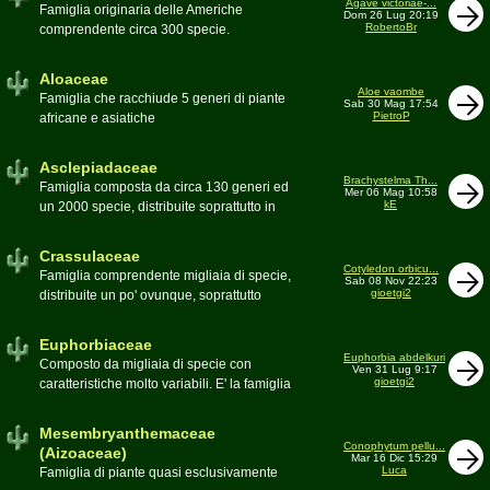
Agave victoriae-...
Toumeya, Uebelmannia, Yavia. Sottotribù:
Famiglia originaria delle Americhe
Dom 26 Lug 20:19
Hylocereinae (Aporocactus, Epiphyllum,
RobertoBr
comprendente circa 300 specie.
ecc.). Tribù Rhipsalideae (Rhipsalis,
Caratteristiche le lunghe foglie acute
Lepismium, ecc.)
spesso terminanti con una spina. 9
Aloaceae
generi:Agave, Beschorneria, Furcraea,
Aloe vaombe
Famiglia che racchiude 5 generi di piante
Sab 30 Mag 17:54
Hesperaloë, Littaea, Manfreda, Polianthes,
PietroP
africane e asiatiche
Prochnyanthes, Yucca
Asclepiadaceae
Brachystelma Th...
Famiglia composta da circa 130 generi ed
Mer 06 Mag 10:58
kE
un 2000 specie, distribuite soprattutto in
Africa. Comprende piante a succulenza di
fusto ed altre con caudice
Crassulaceae
Cotyledon orbicu...
Famiglia comprendente migliaia di specie,
Sab 08 Nov 22:23
gioetgi2
distribuite un po' ovunque, soprattutto
nell'emisfero boreale
Euphorbiaceae
Euphorbia abdelkuri
Composto da migliaia di specie con
Ven 31 Lug 9:17
gioetgi2
caratteristiche molto variabili. E' la famiglia
più estesa anche in termini di
colonizzazione; in habitat sono presenti
Mesembryanthemaceae
popolazioni anche nel nostro paese
Conophytum pellu...
(Aizoaceae)
Mar 16 Dic 15:29
Moderatore
beppe58
Luca
Famiglia di piante quasi esclusivamente