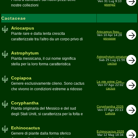
Ven 31 Lug 9:10
gioetgi2
nostre collezioni
Cactaceae
Ariocarpus
Ariocarpus fissu...
Piante rare e dalla lenta crescita
Ven 10 Apr 14:28
giovasse
caratterizzate tra l'altro da un corpo privo di
spine e da una robusta radice fittonante. Le
specie appartenenti al genere sono tutte ad
Astrophytum
alto rischio di scomparsa in habitat. Amanti
Astrophytum ornatum
Pianta messicana, il cui nome significa
Sab 25 Lug 21:56
di terricci calcarei e ben drenati
cactus
stella per la loro forma caratteristica
Moderatore
Luca
Moderatore
Luca
Copiapoa
Le mie prime Cop...
Genere esclusivamente cileno. Sono cactus
Ven 07 Ago 22:02
cactus
che vivono in condizioni estreme a ridosso
del deserto di Atacama, uno dei più aridi del
mondo
Coryphantha
Moderatore
Luca
Coryphantha 2026
Pianta originaria del Messico e del sud
Ven 07 Ago 20:13
Lakota
degli Stati Uniti, si caratterizza per la folta e
robusta spinagione e i grandi fiori. Il suo
nome deriva dal greco koryphé (apice)e da
Echinocactus
ànthos (fiore) per via dei suoi fiori che
Echinocactus 2026
Genere di piante dalla forma sferico
Mar 12 Mag 18:34
spuntano sulla cima della pianta