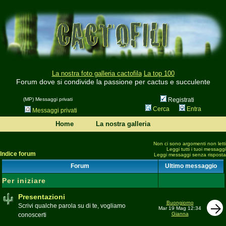
La nostra foto galleria cactofila
La top 100
Forum dove si condivide la passione per cactus e succulente
(MP) Messaggi privati
Registrati
Cerca
Entra
Messaggi privati
Home
La nostra galleria
Non ci sono argomenti non letti
Leggi tutti i tuoi messaggi
Indice forum
Leggi messaggi senza risposta
Forum
Ultimo messaggio
Per iniziare
Presentazioni
Buongiorno
Scrivi qualche parola su di te, vogliamo
Mar 19 Mag 12:34
Gianna
conoscerti
Moderatore
beppe58