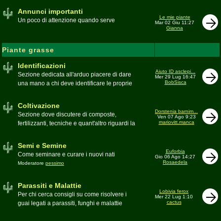
Annunci importanti
Le mie piante
Un poco di attenzione quando serve
Mar 02 Giu 11:27
Gianna
Piante grasse
Identificazioni
Aiuto ID asclepi...
Sezione dedicata all'arduo piacere di dare
Mer 29 Lug 16:47
BobSisca
una mano a chi deve identificare le proprie
piante grasse
Moderatore
Gianna
Coltivazione
Dorstenia barnim...
Sezione dove discutere di composte,
Ven 07 Ago 9:23
mariovitt.manca
fertilizzanti, tecniche e quant'altro riguardi la
coltivazione
Schede di coltivazione A-Z
Moderatore
Luca
Semi e Semine
Euforbia
Come seminare e curare i nuovi nati
Gio 06 Ago 14:27
Rosaedela
Moderatore
pessimo
Parassiti e Malattie
Lobivia ferox
Per chi cerca consigli su come risolvere i
Mer 22 Lug 1:10
cactus
guai legati a parassiti, funghi e malattie
delle piante
Moderatore
beppe58