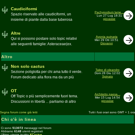
sudafricane. Caratteristica è l'apertura dei
fiori a mezzo dì per buona parte delle
Caudiciformi
appartenenti alla famiglia
Pachypodium lame...
Spazio riservato alle caudiciformi, un
Lun 27 Lug 18:31
giovasse
insieme di piante dalla base tuberosa
Moderatore
Gianna
Altre
Avonia quinaria
Qui si possono postare solo topic relativi
Mer 29 Ott 10:51
Giovanni
alle seguenti famiglie: Asteraceae(ex.
Compositae) gen. Senecio ed Othonna;
Didiereaceae; Dracaenaceae gen.
Altro
Sansevieria; Lamiaceae (ex. Labiatae) gen.
Coleus e Plectranthus; Peperomiaceae gen.
Non solo cactus
Talee di oleandro
Peperomia (solo specie succulente);
Sezione poliglotta per chi ama tutto il verde.
Dom 28 Giu 12:02
Geraniaceae gen. Pelargonium, Monsonia
Spinato
Forum dedicato alla flora ma da un più
e Sarcocaulon; Portulacaceae gen.
ampio punto di vista
Anacampseros, Avonia, Ceraria, Portulaca,
Moderatore
beppe58
OT
Talinum, Portulacaria
Architetto paesa...
Off Topic o più semplicemente fuori tema.
Mer 15 Lug 14:54
giovasse
Discussioni in libertà ... parliamo di altro
Moderatore
beppe58
Segna forum come già letti
Tutti i fusi orari sono GMT + 1 ora
Chi c'è in linea
Ci sono
513072
messaggi nel forum
Abbiamo
6148
utenti registrati
Ultimo utente iscritto
KCactus