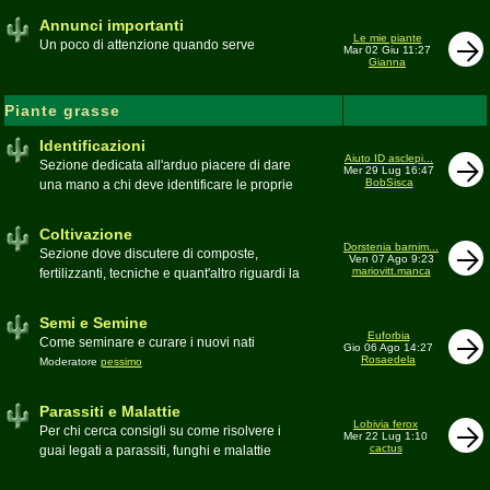
Annunci importanti
Le mie piante
Un poco di attenzione quando serve
Mar 02 Giu 11:27
Gianna
Piante grasse
Identificazioni
Aiuto ID asclepi...
Sezione dedicata all'arduo piacere di dare
Mer 29 Lug 16:47
BobSisca
una mano a chi deve identificare le proprie
piante grasse
Moderatore
Gianna
Coltivazione
Dorstenia barnim...
Sezione dove discutere di composte,
Ven 07 Ago 9:23
mariovitt.manca
fertilizzanti, tecniche e quant'altro riguardi la
coltivazione
Schede di coltivazione A-Z
Moderatore
Luca
Semi e Semine
Euforbia
Come seminare e curare i nuovi nati
Gio 06 Ago 14:27
Rosaedela
Moderatore
pessimo
Parassiti e Malattie
Lobivia ferox
Per chi cerca consigli su come risolvere i
Mer 22 Lug 1:10
cactus
guai legati a parassiti, funghi e malattie
delle piante
Moderatore
beppe58