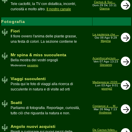
inesattezze, idee e altro inerenti l'argomento
Cactus & Suc...
Tele cactofili, la TV con didattica, incontri,
Dom 29 Dic 10:11
Gianna
curiosità e molto altro.
Il nostro canale
YouTube
Fotografia
Fiori
La pazienza che ...
Il fiore ovvero l'anima delle piante grasse,
Gio 06 Ago 9:29
Magma
una festa di colori. La sezione contiene le
foto di piante succulente in fiore
Mr spina & miss succulenta
Acanthocalycium ...
Bella mostra dei vostri orgogli
Ven 07 Ago 13:23
Giovanni
Moderatore
pessimo
Viaggi succulenti
Madagascar 2026:...
Posta qui le foto di viaggi alla ricerca di
Lun 03 Ago 9:01
gioetgi2
succulente in natura e di visite ad orti
botanici e collezioni private
Moderatore
Gianna
Scatti
Copiapoe e ... M...
Parliamo di fotografia. Reportage, curiosità,
Mar 26 Mag 7:13
Andreroe
tutto ciò che riguarda la natura e non.
Pubblicate qui i vostri scatti
Moderatore
pessimo
Angolo nuovi acquisti
Da Cactus folies...
Pronti a curiosare sui nuovi pezzi delle