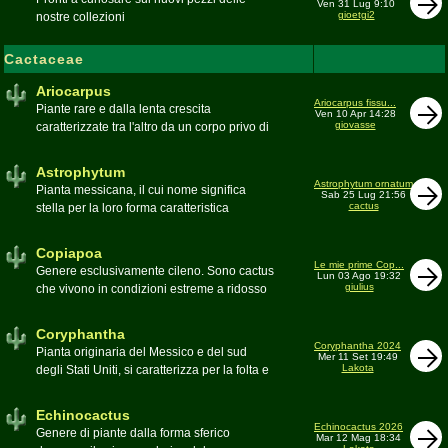
Ven 31 Lug 9:10
gioetgi2
nostre collezioni
Cactaceae
Ariocarpus
Ariocarpus fissu...
Piante rare e dalla lenta crescita
Ven 10 Apr 14:28
giovasse
caratterizzate tra l'altro da un corpo privo di
spine e da una robusta radice fittonante. Le
specie appartenenti al genere sono tutte ad
Astrophytum
alto rischio di scomparsa in habitat. Amanti
Astrophytum ornatum
Pianta messicana, il cui nome significa
Sab 25 Lug 21:56
di terricci calcarei e ben drenati
cactus
stella per la loro forma caratteristica
Moderatore
Luca
Moderatore
Luca
Copiapoa
Le mie prime Cop...
Genere esclusivamente cileno. Sono cactus
Lun 03 Ago 19:32
giulius
che vivono in condizioni estreme a ridosso
del deserto di Atacama, uno dei più aridi del
mondo
Coryphantha
Moderatore
Luca
Coryphantha 2024
Pianta originaria del Messico e del sud
Mer 11 Set 19:49
Lakota
degli Stati Uniti, si caratterizza per la folta e
robusta spinagione e i grandi fiori. Il suo
nome deriva dal greco koryphé (apice)e da
Echinocactus
ànthos (fiore) per via dei suoi fiori che
Echinocactus 2026
Genere di piante dalla forma sferico
Mar 12 Mag 18:34
spuntano sulla cima della pianta