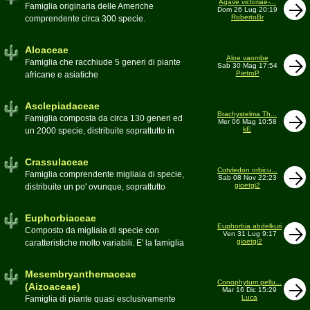
Agave victoriae-...
Toumeya, Uebelmannia, Yavia. Sottotribù:
Famiglia originaria delle Americhe
Dom 26 Lug 20:19
Hylocereinae (Aporocactus, Epiphyllum,
RobertoBr
comprendente circa 300 specie.
ecc.). Tribù Rhipsalideae (Rhipsalis,
Caratteristiche le lunghe foglie acute
Lepismium, ecc.)
spesso terminanti con una spina. 9
Aloaceae
generi:Agave, Beschorneria, Furcraea,
Aloe vaombe
Famiglia che racchiude 5 generi di piante
Sab 30 Mag 17:54
Hesperaloë, Littaea, Manfreda, Polianthes,
PietroP
africane e asiatiche
Prochnyanthes, Yucca
Asclepiadaceae
Brachystelma Th...
Famiglia composta da circa 130 generi ed
Mer 06 Mag 10:58
kE
un 2000 specie, distribuite soprattutto in
Africa. Comprende piante a succulenza di
fusto ed altre con caudice
Crassulaceae
Cotyledon orbicu...
Famiglia comprendente migliaia di specie,
Sab 08 Nov 22:23
gioetgi2
distribuite un po' ovunque, soprattutto
nell'emisfero boreale
Euphorbiaceae
Euphorbia abdelkuri
Composto da migliaia di specie con
Ven 31 Lug 9:17
gioetgi2
caratteristiche molto variabili. E' la famiglia
più estesa anche in termini di
colonizzazione; in habitat sono presenti
Mesembryanthemaceae
popolazioni anche nel nostro paese
Conophytum pellu...
(Aizoaceae)
Mar 16 Dic 15:29
Moderatore
beppe58
Luca
Famiglia di piante quasi esclusivamente