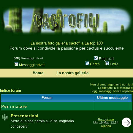
La nostra foto galleria cactofila
La top 100
Forum dove si condivide la passione per cactus e succulente
(MP) Messaggi privati
Registrati
Cerca
Entra
Messaggi privati
Home
La nostra galleria
Non ci sono argomenti non letti
Leggi tutti i tuoi messaggi
Indice forum
Leggi messaggi senza risposta
Forum
Ultimo messaggio
Per iniziare
Presentazioni
Buongiorno
Scrivi qualche parola su di te, vogliamo
Mar 19 Mag 12:34
Gianna
conoscerti
Moderatore
beppe58