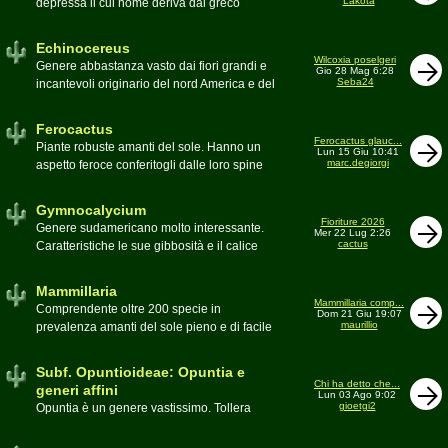
Lakota
depressa il cui nome deriva dal greco
Moderatore
Luca
Echinos ovvero porcospino per la sommaria
somiglianza. Insieme a Ferocactus sono
Echinocereus
denominati cactus barile per il loro notevole
Wilcoxia poselgeri
Genere abbastanza vasto dai fiori grandi e
Gio 28 Mag 6:28
volume, forma e disposizione
Seba24
incantevoli originario del nord America e del
Moderatore
pessimo
Messico
Moderatore
Antonietta
Ferocactus
Ferocactus glauc...
Piante robuste amanti del sole. Hanno un
Lun 15 Giu 10:41
marc.degiorgi
aspetto feroce conferitogli dalle loro spine
dure e acute come lame
Moderatore
Antonietta
Gymnocalycium
Fioriture 2026
Genere sudamericano molto interessante.
Mer 22 Lug 2:26
cactus
Caratteristiche le sue gibbosità e il calice
glabro
Moderatore
Gianna
Mammillaria
Mammillaria comp...
Comprendente oltre 200 specie in
Dom 21 Giu 19:07
maurillio
prevalenza amanti del sole pieno e di facile
coltivazione.
Schede A-Z
Moderatore
maurillio
Subf. Opuntioideae: Opuntia e
Chi ha detto che...
generi affini
Lun 03 Ago 9:02
gioetgi2
Opuntia è un genere vastissimo. Tollera
qualsiasi tipo di clima, tanto da spingersi a
colonizzare anche terre freddissime come il