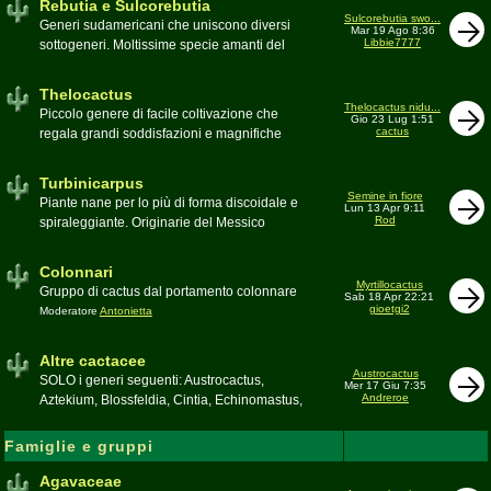
Rebutia e Sulcorebutia
Canada. Caratteristiche le temute spine
Sulcorebutia swo...
Generi sudamericani che uniscono diversi
Mar 19 Ago 8:36
setolose (glochidi), i fiori brillanti e frutti
Libbie7777
sottogeneri. Moltissime specie amanti del
carnosi spesso commestibili
freddo e di terricci tendenzialmente acidi
Moderatore
pessimo
Moderatore
Antonietta
Thelocactus
Thelocactus nidu...
Piccolo genere di facile coltivazione che
Gio 23 Lug 1:51
cactus
regala grandi soddisfazioni e magnifiche
fioriture
Moderatore
Luca
Turbinicarpus
Semine in fiore
Piante nane per lo più di forma discoidale e
Lun 13 Apr 9:11
Rod
spiraleggiante. Originarie del Messico
Moderatore
Luca
Colonnari
Myrtillocactus
Gruppo di cactus dal portamento colonnare
Sab 18 Apr 22:21
gioetgi2
Moderatore
Antonietta
Altre cactacee
Austrocactus
SOLO i generi seguenti: Austrocactus,
Mer 17 Giu 7:35
Andreroe
Aztekium, Blossfeldia, Cintia, Echinomastus,
Encephalocarpus, Epithelantha,
Geohintonia, Obregonia, Oroya,
Famiglie e gruppi
Ortegocactus, Pediocactus, Pelecyphora,
Pereskia, Sclerocactus, Strombocactus ,
Agavaceae