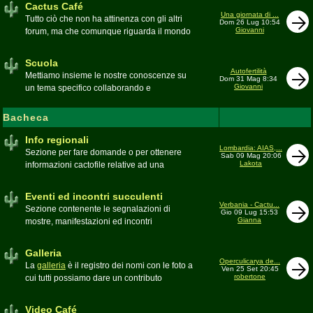
Cactus Café
Una giornata di ...
Tutto ciò che non ha attinenza con gli altri
Dom 26 Lug 10:54
Giovanni
forum, ma che comunque riguarda il mondo
delle grasse. Discussioni, dubbi,
esperienze, viaggi e altro
Scuola
Moderatore
pessimo
Autofertilità
Mettiamo insieme le nostre conoscenze su
Dom 31 Mag 8:34
Giovanni
un tema specifico collaborando e
ricercando. Consultate qui il
Glossario
cactofilo
Bacheca
Moderatore
beppe58
Info regionali
Lombardia: AIAS,...
Sezione per fare domande o per ottenere
Sab 09 Mag 20:06
Lakota
informazioni cactofile relative ad una
specifica area geografica
Moderatore
Gianna
Eventi ed incontri succulenti
Verbania - Cactu...
Sezione contenente le segnalazioni di
Gio 09 Lug 15:53
Gianna
mostre, manifestazioni ed incontri
succulenti, ed i relativi resoconti fotografici
Moderatore
Gianna
Galleria
Operculicarya de...
La
galleria
è il registro dei nomi con le foto a
Ven 25 Set 20:45
robertone
cui tutti possiamo dare un contributo
condividendo le nostre piante. In questo
spazio discutiamo SOLO di errori,
Video Café