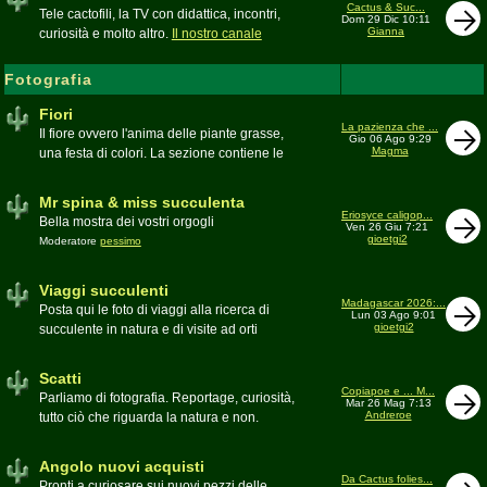
inesattezze, idee e altro inerenti l'argomento
Cactus & Suc...
Tele cactofili, la TV con didattica, incontri,
Dom 29 Dic 10:11
Gianna
curiosità e molto altro.
Il nostro canale
YouTube
Fotografia
Fiori
La pazienza che ...
Il fiore ovvero l'anima delle piante grasse,
Gio 06 Ago 9:29
Magma
una festa di colori. La sezione contiene le
foto di piante succulente in fiore
Mr spina & miss succulenta
Eriosyce caligop...
Bella mostra dei vostri orgogli
Ven 26 Giu 7:21
gioetgi2
Moderatore
pessimo
Viaggi succulenti
Madagascar 2026:...
Posta qui le foto di viaggi alla ricerca di
Lun 03 Ago 9:01
gioetgi2
succulente in natura e di visite ad orti
botanici e collezioni private
Moderatore
Gianna
Scatti
Copiapoe e ... M...
Parliamo di fotografia. Reportage, curiosità,
Mar 26 Mag 7:13
Andreroe
tutto ciò che riguarda la natura e non.
Pubblicate qui i vostri scatti
Moderatore
pessimo
Angolo nuovi acquisti
Da Cactus folies...
Pronti a curiosare sui nuovi pezzi delle