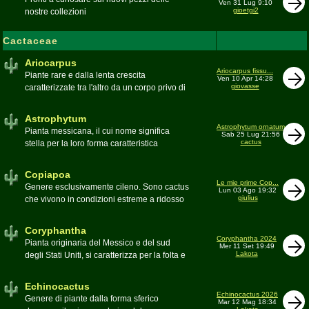
Ven 31 Lug 9:10
gioetgi2
nostre collezioni
Cactaceae
Ariocarpus
Ariocarpus fissu...
Piante rare e dalla lenta crescita
Ven 10 Apr 14:28
giovasse
caratterizzate tra l'altro da un corpo privo di
spine e da una robusta radice fittonante. Le
specie appartenenti al genere sono tutte ad
Astrophytum
alto rischio di scomparsa in habitat. Amanti
Astrophytum ornatum
Pianta messicana, il cui nome significa
Sab 25 Lug 21:56
di terricci calcarei e ben drenati
cactus
stella per la loro forma caratteristica
Moderatore
Luca
Moderatore
Luca
Copiapoa
Le mie prime Cop...
Genere esclusivamente cileno. Sono cactus
Lun 03 Ago 19:32
giulius
che vivono in condizioni estreme a ridosso
del deserto di Atacama, uno dei più aridi del
mondo
Coryphantha
Moderatore
Luca
Coryphantha 2024
Pianta originaria del Messico e del sud
Mer 11 Set 19:49
Lakota
degli Stati Uniti, si caratterizza per la folta e
robusta spinagione e i grandi fiori. Il suo
nome deriva dal greco koryphé (apice)e da
Echinocactus
ànthos (fiore) per via dei suoi fiori che
Echinocactus 2026
Genere di piante dalla forma sferico
Mar 12 Mag 18:34
spuntano sulla cima della pianta