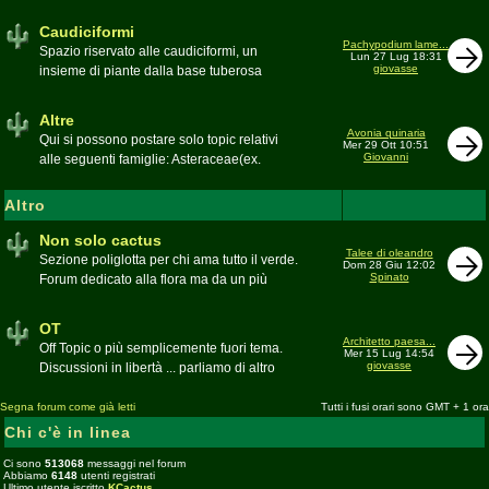
sudafricane. Caratteristica è l'apertura dei
fiori a mezzo dì per buona parte delle
Caudiciformi
appartenenti alla famiglia
Pachypodium lame...
Spazio riservato alle caudiciformi, un
Lun 27 Lug 18:31
giovasse
insieme di piante dalla base tuberosa
Moderatore
Gianna
Altre
Avonia quinaria
Qui si possono postare solo topic relativi
Mer 29 Ott 10:51
Giovanni
alle seguenti famiglie: Asteraceae(ex.
Compositae) gen. Senecio ed Othonna;
Didiereaceae; Dracaenaceae gen.
Altro
Sansevieria; Lamiaceae (ex. Labiatae) gen.
Coleus e Plectranthus; Peperomiaceae gen.
Non solo cactus
Talee di oleandro
Peperomia (solo specie succulente);
Sezione poliglotta per chi ama tutto il verde.
Dom 28 Giu 12:02
Geraniaceae gen. Pelargonium, Monsonia
Spinato
Forum dedicato alla flora ma da un più
e Sarcocaulon; Portulacaceae gen.
ampio punto di vista
Anacampseros, Avonia, Ceraria, Portulaca,
Moderatore
beppe58
OT
Talinum, Portulacaria
Architetto paesa...
Off Topic o più semplicemente fuori tema.
Mer 15 Lug 14:54
giovasse
Discussioni in libertà ... parliamo di altro
Moderatore
beppe58
Segna forum come già letti
Tutti i fusi orari sono GMT + 1 ora
Chi c'è in linea
Ci sono
513068
messaggi nel forum
Abbiamo
6148
utenti registrati
Ultimo utente iscritto
KCactus