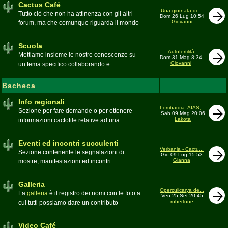
Cactus Café
Una giornata di ...
Tutto ciò che non ha attinenza con gli altri
Dom 26 Lug 10:54
Giovanni
forum, ma che comunque riguarda il mondo
delle grasse. Discussioni, dubbi,
esperienze, viaggi e altro
Scuola
Moderatore
pessimo
Autofertilità
Mettiamo insieme le nostre conoscenze su
Dom 31 Mag 8:34
Giovanni
un tema specifico collaborando e
ricercando. Consultate qui il
Glossario
cactofilo
Bacheca
Moderatore
beppe58
Info regionali
Lombardia: AIAS,...
Sezione per fare domande o per ottenere
Sab 09 Mag 20:06
Lakota
informazioni cactofile relative ad una
specifica area geografica
Moderatore
Gianna
Eventi ed incontri succulenti
Verbania - Cactu...
Sezione contenente le segnalazioni di
Gio 09 Lug 15:53
Gianna
mostre, manifestazioni ed incontri
succulenti, ed i relativi resoconti fotografici
Moderatore
Gianna
Galleria
Operculicarya de...
La
galleria
è il registro dei nomi con le foto a
Ven 25 Set 20:45
robertone
cui tutti possiamo dare un contributo
condividendo le nostre piante. In questo
spazio discutiamo SOLO di errori,
Video Café