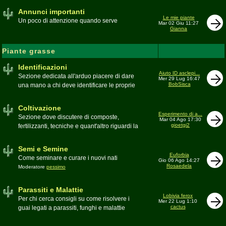
Annunci importanti
Le mie piante
Un poco di attenzione quando serve
Mar 02 Giu 11:27
Gianna
Piante grasse
Identificazioni
Aiuto ID asclepi...
Sezione dedicata all'arduo piacere di dare
Mer 29 Lug 16:47
BobSisca
una mano a chi deve identificare le proprie
piante grasse
Moderatore
Gianna
Coltivazione
Esperimento di a...
Sezione dove discutere di composte,
Mar 04 Ago 17:30
gioetgi2
fertilizzanti, tecniche e quant'altro riguardi la
coltivazione
Schede di coltivazione A-Z
Moderatore
Luca
Semi e Semine
Euforbia
Come seminare e curare i nuovi nati
Gio 06 Ago 14:27
Rosaedela
Moderatore
pessimo
Parassiti e Malattie
Lobivia ferox
Per chi cerca consigli su come risolvere i
Mer 22 Lug 1:10
cactus
guai legati a parassiti, funghi e malattie
delle piante
Moderatore
beppe58