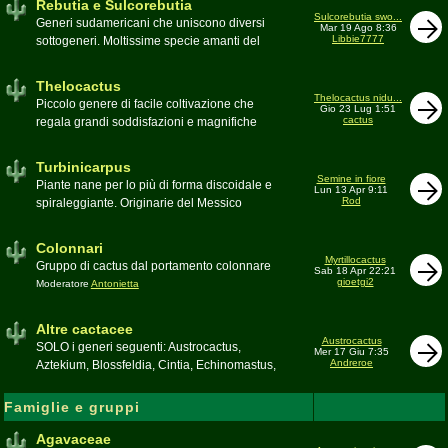
Rebutia e Sulcorebutia
Canada. Caratteristiche le temute spine
Sulcorebutia swo...
Generi sudamericani che uniscono diversi
Mar 19 Ago 8:36
setolose (glochidi), i fiori brillanti e frutti
Libbie7777
sottogeneri. Moltissime specie amanti del
carnosi spesso commestibili
freddo e di terricci tendenzialmente acidi
Moderatore
pessimo
Moderatore
Antonietta
Thelocactus
Thelocactus nidu...
Piccolo genere di facile coltivazione che
Gio 23 Lug 1:51
cactus
regala grandi soddisfazioni e magnifiche
fioriture
Moderatore
Luca
Turbinicarpus
Semine in fiore
Piante nane per lo più di forma discoidale e
Lun 13 Apr 9:11
Rod
spiraleggiante. Originarie del Messico
Moderatore
Luca
Colonnari
Myrtillocactus
Gruppo di cactus dal portamento colonnare
Sab 18 Apr 22:21
gioetgi2
Moderatore
Antonietta
Altre cactacee
Austrocactus
SOLO i generi seguenti: Austrocactus,
Mer 17 Giu 7:35
Andreroe
Aztekium, Blossfeldia, Cintia, Echinomastus,
Encephalocarpus, Epithelantha,
Geohintonia, Obregonia, Oroya,
Famiglie e gruppi
Ortegocactus, Pediocactus, Pelecyphora,
Pereskia, Sclerocactus, Strombocactus ,
Agavaceae