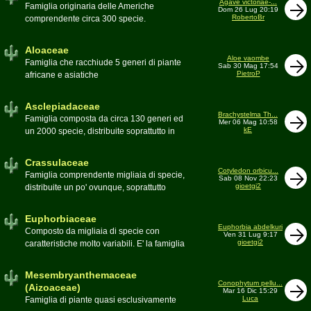
Agave victoriae-...
Toumeya, Uebelmannia, Yavia. Sottotribù:
Famiglia originaria delle Americhe
Dom 26 Lug 20:19
Hylocereinae (Aporocactus, Epiphyllum,
RobertoBr
comprendente circa 300 specie.
ecc.). Tribù Rhipsalideae (Rhipsalis,
Caratteristiche le lunghe foglie acute
Lepismium, ecc.)
spesso terminanti con una spina. 9
Aloaceae
generi:Agave, Beschorneria, Furcraea,
Aloe vaombe
Famiglia che racchiude 5 generi di piante
Sab 30 Mag 17:54
Hesperaloë, Littaea, Manfreda, Polianthes,
PietroP
africane e asiatiche
Prochnyanthes, Yucca
Asclepiadaceae
Brachystelma Th...
Famiglia composta da circa 130 generi ed
Mer 06 Mag 10:58
kE
un 2000 specie, distribuite soprattutto in
Africa. Comprende piante a succulenza di
fusto ed altre con caudice
Crassulaceae
Cotyledon orbicu...
Famiglia comprendente migliaia di specie,
Sab 08 Nov 22:23
gioetgi2
distribuite un po' ovunque, soprattutto
nell'emisfero boreale
Euphorbiaceae
Euphorbia abdelkuri
Composto da migliaia di specie con
Ven 31 Lug 9:17
gioetgi2
caratteristiche molto variabili. E' la famiglia
più estesa anche in termini di
colonizzazione; in habitat sono presenti
Mesembryanthemaceae
popolazioni anche nel nostro paese
Conophytum pellu...
(Aizoaceae)
Mar 16 Dic 15:29
Moderatore
beppe58
Luca
Famiglia di piante quasi esclusivamente