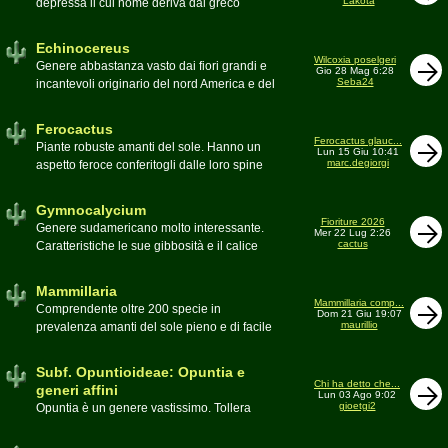
Lakota
depressa il cui nome deriva dal greco
Moderatore
Luca
Echinos ovvero porcospino per la sommaria
somiglianza. Insieme a Ferocactus sono
Echinocereus
denominati cactus barile per il loro notevole
Wilcoxia poselgeri
Genere abbastanza vasto dai fiori grandi e
Gio 28 Mag 6:28
volume, forma e disposizione
Seba24
incantevoli originario del nord America e del
Moderatore
pessimo
Messico
Moderatore
Antonietta
Ferocactus
Ferocactus glauc...
Piante robuste amanti del sole. Hanno un
Lun 15 Giu 10:41
marc.degiorgi
aspetto feroce conferitogli dalle loro spine
dure e acute come lame
Moderatore
Antonietta
Gymnocalycium
Fioriture 2026
Genere sudamericano molto interessante.
Mer 22 Lug 2:26
cactus
Caratteristiche le sue gibbosità e il calice
glabro
Moderatore
Gianna
Mammillaria
Mammillaria comp...
Comprendente oltre 200 specie in
Dom 21 Giu 19:07
maurillio
prevalenza amanti del sole pieno e di facile
coltivazione.
Schede A-Z
Moderatore
maurillio
Subf. Opuntioideae: Opuntia e
Chi ha detto che...
generi affini
Lun 03 Ago 9:02
gioetgi2
Opuntia è un genere vastissimo. Tollera
qualsiasi tipo di clima, tanto da spingersi a
colonizzare anche terre freddissime come il