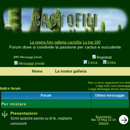
La nostra foto galleria cactofila
La top 100
Forum dove si condivide la passione per cactus e succulente
(MP) Messaggi privati
Registrati
Cerca
Entra
Messaggi privati
Home
La nostra galleria
Non ci sono argomenti non letti
Leggi tutti i tuoi messaggi
Indice forum
Leggi messaggi senza risposta
Forum
Ultimo messaggio
Per iniziare
Presentazioni
Buongiorno
Scrivi qualche parola su di te, vogliamo
Mar 19 Mag 12:34
Gianna
conoscerti
Moderatore
beppe58