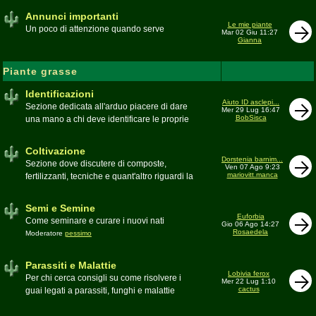
Annunci importanti
Le mie piante
Un poco di attenzione quando serve
Mar 02 Giu 11:27
Gianna
Piante grasse
Identificazioni
Aiuto ID asclepi...
Sezione dedicata all'arduo piacere di dare
Mer 29 Lug 16:47
BobSisca
una mano a chi deve identificare le proprie
piante grasse
Moderatore
Gianna
Coltivazione
Dorstenia barnim...
Sezione dove discutere di composte,
Ven 07 Ago 9:23
mariovitt.manca
fertilizzanti, tecniche e quant'altro riguardi la
coltivazione
Schede di coltivazione A-Z
Moderatore
Luca
Semi e Semine
Euforbia
Come seminare e curare i nuovi nati
Gio 06 Ago 14:27
Rosaedela
Moderatore
pessimo
Parassiti e Malattie
Lobivia ferox
Per chi cerca consigli su come risolvere i
Mer 22 Lug 1:10
cactus
guai legati a parassiti, funghi e malattie
delle piante
Moderatore
beppe58