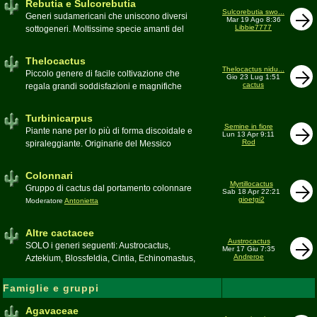
Rebutia e Sulcorebutia
Canada. Caratteristiche le temute spine
Sulcorebutia swo...
Generi sudamericani che uniscono diversi
Mar 19 Ago 8:36
setolose (glochidi), i fiori brillanti e frutti
Libbie7777
sottogeneri. Moltissime specie amanti del
carnosi spesso commestibili
freddo e di terricci tendenzialmente acidi
Moderatore
pessimo
Moderatore
Antonietta
Thelocactus
Thelocactus nidu...
Piccolo genere di facile coltivazione che
Gio 23 Lug 1:51
cactus
regala grandi soddisfazioni e magnifiche
fioriture
Moderatore
Luca
Turbinicarpus
Semine in fiore
Piante nane per lo più di forma discoidale e
Lun 13 Apr 9:11
Rod
spiraleggiante. Originarie del Messico
Moderatore
Luca
Colonnari
Myrtillocactus
Gruppo di cactus dal portamento colonnare
Sab 18 Apr 22:21
gioetgi2
Moderatore
Antonietta
Altre cactacee
Austrocactus
SOLO i generi seguenti: Austrocactus,
Mer 17 Giu 7:35
Andreroe
Aztekium, Blossfeldia, Cintia, Echinomastus,
Encephalocarpus, Epithelantha,
Geohintonia, Obregonia, Oroya,
Famiglie e gruppi
Ortegocactus, Pediocactus, Pelecyphora,
Pereskia, Sclerocactus, Strombocactus ,
Agavaceae