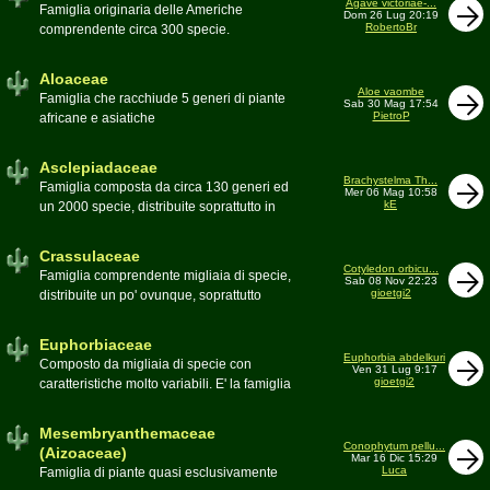
Agave victoriae-...
Toumeya, Uebelmannia, Yavia. Sottotribù:
Famiglia originaria delle Americhe
Dom 26 Lug 20:19
Hylocereinae (Aporocactus, Epiphyllum,
RobertoBr
comprendente circa 300 specie.
ecc.). Tribù Rhipsalideae (Rhipsalis,
Caratteristiche le lunghe foglie acute
Lepismium, ecc.)
spesso terminanti con una spina. 9
Aloaceae
generi:Agave, Beschorneria, Furcraea,
Aloe vaombe
Famiglia che racchiude 5 generi di piante
Sab 30 Mag 17:54
Hesperaloë, Littaea, Manfreda, Polianthes,
PietroP
africane e asiatiche
Prochnyanthes, Yucca
Asclepiadaceae
Brachystelma Th...
Famiglia composta da circa 130 generi ed
Mer 06 Mag 10:58
kE
un 2000 specie, distribuite soprattutto in
Africa. Comprende piante a succulenza di
fusto ed altre con caudice
Crassulaceae
Cotyledon orbicu...
Famiglia comprendente migliaia di specie,
Sab 08 Nov 22:23
gioetgi2
distribuite un po' ovunque, soprattutto
nell'emisfero boreale
Euphorbiaceae
Euphorbia abdelkuri
Composto da migliaia di specie con
Ven 31 Lug 9:17
gioetgi2
caratteristiche molto variabili. E' la famiglia
più estesa anche in termini di
colonizzazione; in habitat sono presenti
Mesembryanthemaceae
popolazioni anche nel nostro paese
Conophytum pellu...
(Aizoaceae)
Mar 16 Dic 15:29
Moderatore
beppe58
Luca
Famiglia di piante quasi esclusivamente