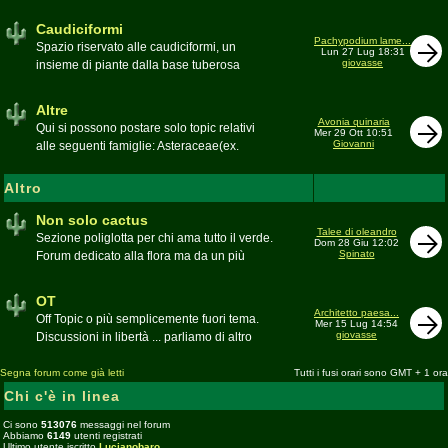
sudafricane. Caratteristica è l'apertura dei
fiori a mezzo dì per buona parte delle
Caudiciformi
appartenenti alla famiglia
Pachypodium lame...
Spazio riservato alle caudiciformi, un
Lun 27 Lug 18:31
giovasse
insieme di piante dalla base tuberosa
Moderatore
Gianna
Altre
Avonia quinaria
Qui si possono postare solo topic relativi
Mer 29 Ott 10:51
Giovanni
alle seguenti famiglie: Asteraceae(ex.
Compositae) gen. Senecio ed Othonna;
Didiereaceae; Dracaenaceae gen.
Altro
Sansevieria; Lamiaceae (ex. Labiatae) gen.
Coleus e Plectranthus; Peperomiaceae gen.
Non solo cactus
Talee di oleandro
Peperomia (solo specie succulente);
Sezione poliglotta per chi ama tutto il verde.
Dom 28 Giu 12:02
Geraniaceae gen. Pelargonium, Monsonia
Spinato
Forum dedicato alla flora ma da un più
e Sarcocaulon; Portulacaceae gen.
ampio punto di vista
Anacampseros, Avonia, Ceraria, Portulaca,
Moderatore
beppe58
OT
Talinum, Portulacaria
Architetto paesa...
Off Topic o più semplicemente fuori tema.
Mer 15 Lug 14:54
giovasse
Discussioni in libertà ... parliamo di altro
Moderatore
beppe58
Segna forum come già letti
Tutti i fusi orari sono GMT + 1 ora
Chi c'è in linea
Ci sono
513076
messaggi nel forum
Abbiamo
6149
utenti registrati
Ultimo utente iscritto
Lucianobaro