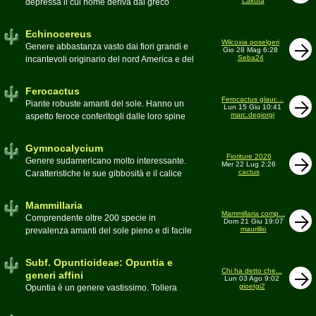
Lakota
depressa il cui nome deriva dal greco
Moderatore
Luca
Echinos ovvero porcospino per la sommaria
somiglianza. Insieme a Ferocactus sono
Echinocereus
denominati cactus barile per il loro notevole
Wilcoxia poselgeri
Genere abbastanza vasto dai fiori grandi e
Gio 28 Mag 6:28
volume, forma e disposizione
Seba24
incantevoli originario del nord America e del
Moderatore
pessimo
Messico
Moderatore
Antonietta
Ferocactus
Ferocactus glauc...
Piante robuste amanti del sole. Hanno un
Lun 15 Giu 10:41
marc.degiorgi
aspetto feroce conferitogli dalle loro spine
dure e acute come lame
Moderatore
Antonietta
Gymnocalycium
Fioriture 2026
Genere sudamericano molto interessante.
Mer 22 Lug 2:26
cactus
Caratteristiche le sue gibbosità e il calice
glabro
Moderatore
Gianna
Mammillaria
Mammillaria comp...
Comprendente oltre 200 specie in
Dom 21 Giu 19:07
maurillio
prevalenza amanti del sole pieno e di facile
coltivazione.
Schede A-Z
Moderatore
maurillio
Subf. Opuntioideae: Opuntia e
Chi ha detto che...
generi affini
Lun 03 Ago 9:02
gioetgi2
Opuntia è un genere vastissimo. Tollera
qualsiasi tipo di clima, tanto da spingersi a
colonizzare anche terre freddissime come il