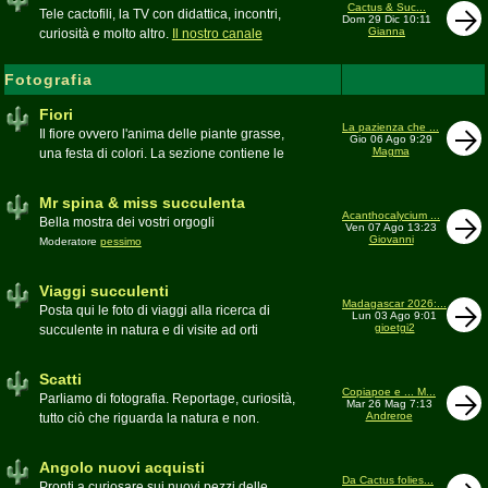
inesattezze, idee e altro inerenti l'argomento
Cactus & Suc...
Tele cactofili, la TV con didattica, incontri,
Dom 29 Dic 10:11
Gianna
curiosità e molto altro.
Il nostro canale
YouTube
Fotografia
Fiori
La pazienza che ...
Il fiore ovvero l'anima delle piante grasse,
Gio 06 Ago 9:29
Magma
una festa di colori. La sezione contiene le
foto di piante succulente in fiore
Mr spina & miss succulenta
Acanthocalycium ...
Bella mostra dei vostri orgogli
Ven 07 Ago 13:23
Giovanni
Moderatore
pessimo
Viaggi succulenti
Madagascar 2026:...
Posta qui le foto di viaggi alla ricerca di
Lun 03 Ago 9:01
gioetgi2
succulente in natura e di visite ad orti
botanici e collezioni private
Moderatore
Gianna
Scatti
Copiapoe e ... M...
Parliamo di fotografia. Reportage, curiosità,
Mar 26 Mag 7:13
Andreroe
tutto ciò che riguarda la natura e non.
Pubblicate qui i vostri scatti
Moderatore
pessimo
Angolo nuovi acquisti
Da Cactus folies...
Pronti a curiosare sui nuovi pezzi delle