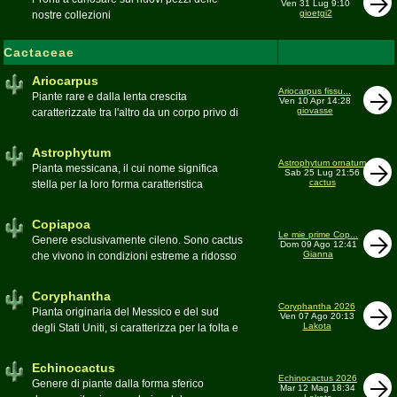
Ven 31 Lug 9:10
gioetgi2
nostre collezioni
Cactaceae
Ariocarpus
Ariocarpus fissu...
Piante rare e dalla lenta crescita
Ven 10 Apr 14:28
giovasse
caratterizzate tra l'altro da un corpo privo di
spine e da una robusta radice fittonante. Le
specie appartenenti al genere sono tutte ad
Astrophytum
alto rischio di scomparsa in habitat. Amanti
Astrophytum ornatum
Pianta messicana, il cui nome significa
Sab 25 Lug 21:56
di terricci calcarei e ben drenati
cactus
stella per la loro forma caratteristica
Moderatore
Luca
Moderatore
Luca
Copiapoa
Le mie prime Cop...
Genere esclusivamente cileno. Sono cactus
Dom 09 Ago 12:41
Gianna
che vivono in condizioni estreme a ridosso
del deserto di Atacama, uno dei più aridi del
mondo
Coryphantha
Moderatore
Luca
Coryphantha 2026
Pianta originaria del Messico e del sud
Ven 07 Ago 20:13
Lakota
degli Stati Uniti, si caratterizza per la folta e
robusta spinagione e i grandi fiori. Il suo
nome deriva dal greco koryphé (apice)e da
Echinocactus
ànthos (fiore) per via dei suoi fiori che
Echinocactus 2026
Genere di piante dalla forma sferico
Mar 12 Mag 18:34
spuntano sulla cima della pianta