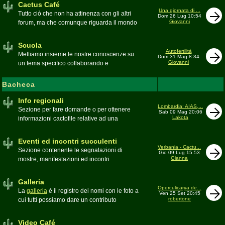
Cactus Café
Una giornata di ...
Tutto ciò che non ha attinenza con gli altri
Dom 26 Lug 10:54
Giovanni
forum, ma che comunque riguarda il mondo
delle grasse. Discussioni, dubbi,
esperienze, viaggi e altro
Scuola
Moderatore
pessimo
Autofertilità
Mettiamo insieme le nostre conoscenze su
Dom 31 Mag 8:34
Giovanni
un tema specifico collaborando e
ricercando. Consultate qui il
Glossario
cactofilo
Bacheca
Moderatore
beppe58
Info regionali
Lombardia: AIAS,...
Sezione per fare domande o per ottenere
Sab 09 Mag 20:06
Lakota
informazioni cactofile relative ad una
specifica area geografica
Moderatore
Gianna
Eventi ed incontri succulenti
Verbania - Cactu...
Sezione contenente le segnalazioni di
Gio 09 Lug 15:53
Gianna
mostre, manifestazioni ed incontri
succulenti, ed i relativi resoconti fotografici
Moderatore
Gianna
Galleria
Operculicarya de...
La
galleria
è il registro dei nomi con le foto a
Ven 25 Set 20:45
robertone
cui tutti possiamo dare un contributo
condividendo le nostre piante. In questo
spazio discutiamo SOLO di errori,
Video Café