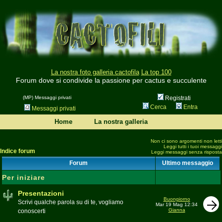
La nostra foto galleria cactofila
La top 100
Forum dove si condivide la passione per cactus e succulente
(MP) Messaggi privati
Registrati
Cerca
Entra
Messaggi privati
Home
La nostra galleria
Non ci sono argomenti non letti
Leggi tutti i tuoi messaggi
Indice forum
Leggi messaggi senza risposta
Forum
Ultimo messaggio
Per iniziare
Presentazioni
Buongiorno
Scrivi qualche parola su di te, vogliamo
Mar 19 Mag 12:34
Gianna
conoscerti
Moderatore
beppe58