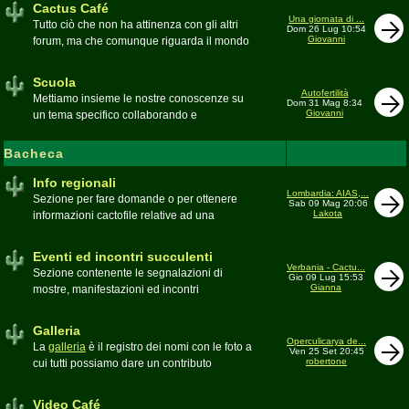
Cactus Café
Una giornata di ...
Tutto ciò che non ha attinenza con gli altri
Dom 26 Lug 10:54
Giovanni
forum, ma che comunque riguarda il mondo
delle grasse. Discussioni, dubbi,
esperienze, viaggi e altro
Scuola
Moderatore
pessimo
Autofertilità
Mettiamo insieme le nostre conoscenze su
Dom 31 Mag 8:34
Giovanni
un tema specifico collaborando e
ricercando. Consultate qui il
Glossario
cactofilo
Bacheca
Moderatore
beppe58
Info regionali
Lombardia: AIAS,...
Sezione per fare domande o per ottenere
Sab 09 Mag 20:06
Lakota
informazioni cactofile relative ad una
specifica area geografica
Moderatore
Gianna
Eventi ed incontri succulenti
Verbania - Cactu...
Sezione contenente le segnalazioni di
Gio 09 Lug 15:53
Gianna
mostre, manifestazioni ed incontri
succulenti, ed i relativi resoconti fotografici
Moderatore
Gianna
Galleria
Operculicarya de...
La
galleria
è il registro dei nomi con le foto a
Ven 25 Set 20:45
robertone
cui tutti possiamo dare un contributo
condividendo le nostre piante. In questo
spazio discutiamo SOLO di errori,
Video Café