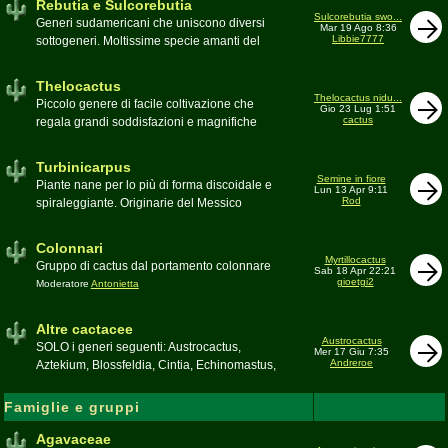
Rebutia e Sulcorebutia
Canada. Caratteristiche le temute spine
Sulcorebutia swo...
Generi sudamericani che uniscono diversi
Mar 19 Ago 8:36
setolose (glochidi), i fiori brillanti e frutti
Libbie7777
sottogeneri. Moltissime specie amanti del
carnosi spesso commestibili
freddo e di terricci tendenzialmente acidi
Moderatore
pessimo
Moderatore
Antonietta
Thelocactus
Thelocactus nidu...
Piccolo genere di facile coltivazione che
Gio 23 Lug 1:51
cactus
regala grandi soddisfazioni e magnifiche
fioriture
Moderatore
Luca
Turbinicarpus
Semine in fiore
Piante nane per lo più di forma discoidale e
Lun 13 Apr 9:11
Rod
spiraleggiante. Originarie del Messico
Moderatore
Luca
Colonnari
Myrtillocactus
Gruppo di cactus dal portamento colonnare
Sab 18 Apr 22:21
gioetgi2
Moderatore
Antonietta
Altre cactacee
Austrocactus
SOLO i generi seguenti: Austrocactus,
Mer 17 Giu 7:35
Andreroe
Aztekium, Blossfeldia, Cintia, Echinomastus,
Encephalocarpus, Epithelantha,
Geohintonia, Obregonia, Oroya,
Famiglie e gruppi
Ortegocactus, Pediocactus, Pelecyphora,
Pereskia, Sclerocactus, Strombocactus ,
Agavaceae