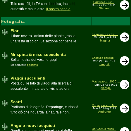
inesattezze, idee e altro inerenti l'argomento
Cactus & Suc...
Tele cactofili, la TV con didattica, incontri,
Dom 29 Dic 10:11
Gianna
curiosità e molto altro.
Il nostro canale
YouTube
Fotografia
Fiori
La pazienza che ...
Il fiore ovvero l'anima delle piante grasse,
Gio 06 Ago 9:29
Magma
una festa di colori. La sezione contiene le
foto di piante succulente in fiore
Mr spina & miss succulenta
Eriosyce caligop...
Bella mostra dei vostri orgogli
Ven 26 Giu 7:21
gioetgi2
Moderatore
pessimo
Viaggi succulenti
Madagascar 2026:...
Posta qui le foto di viaggi alla ricerca di
Lun 03 Ago 9:01
gioetgi2
succulente in natura e di visite ad orti
botanici e collezioni private
Moderatore
Gianna
Scatti
Copiapoe e ... M...
Parliamo di fotografia. Reportage, curiosità,
Mar 26 Mag 7:13
Andreroe
tutto ciò che riguarda la natura e non.
Pubblicate qui i vostri scatti
Moderatore
pessimo
Angolo nuovi acquisti
Da Cactus folies...
Pronti a curiosare sui nuovi pezzi delle