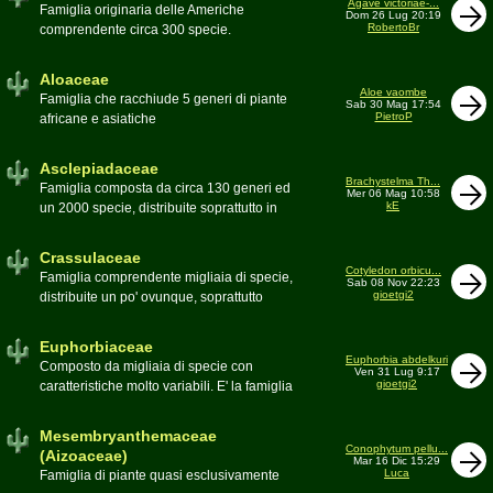
Agave victoriae-...
Toumeya, Uebelmannia, Yavia. Sottotribù:
Famiglia originaria delle Americhe
Dom 26 Lug 20:19
Hylocereinae (Aporocactus, Epiphyllum,
RobertoBr
comprendente circa 300 specie.
ecc.). Tribù Rhipsalideae (Rhipsalis,
Caratteristiche le lunghe foglie acute
Lepismium, ecc.)
spesso terminanti con una spina. 9
Aloaceae
generi:Agave, Beschorneria, Furcraea,
Aloe vaombe
Famiglia che racchiude 5 generi di piante
Sab 30 Mag 17:54
Hesperaloë, Littaea, Manfreda, Polianthes,
PietroP
africane e asiatiche
Prochnyanthes, Yucca
Asclepiadaceae
Brachystelma Th...
Famiglia composta da circa 130 generi ed
Mer 06 Mag 10:58
kE
un 2000 specie, distribuite soprattutto in
Africa. Comprende piante a succulenza di
fusto ed altre con caudice
Crassulaceae
Cotyledon orbicu...
Famiglia comprendente migliaia di specie,
Sab 08 Nov 22:23
gioetgi2
distribuite un po' ovunque, soprattutto
nell'emisfero boreale
Euphorbiaceae
Euphorbia abdelkuri
Composto da migliaia di specie con
Ven 31 Lug 9:17
gioetgi2
caratteristiche molto variabili. E' la famiglia
più estesa anche in termini di
colonizzazione; in habitat sono presenti
Mesembryanthemaceae
popolazioni anche nel nostro paese
Conophytum pellu...
(Aizoaceae)
Mar 16 Dic 15:29
Moderatore
beppe58
Luca
Famiglia di piante quasi esclusivamente