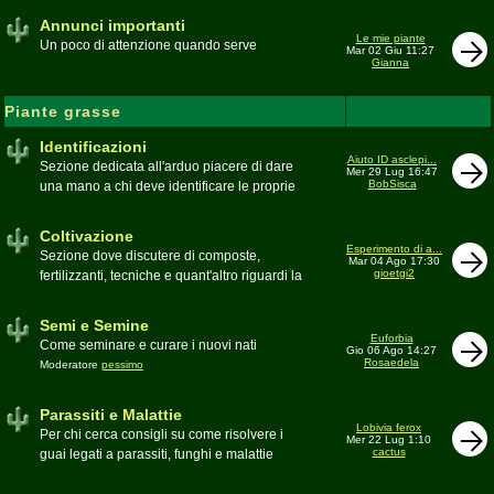
Annunci importanti
Le mie piante
Un poco di attenzione quando serve
Mar 02 Giu 11:27
Gianna
Piante grasse
Identificazioni
Aiuto ID asclepi...
Sezione dedicata all'arduo piacere di dare
Mer 29 Lug 16:47
BobSisca
una mano a chi deve identificare le proprie
piante grasse
Moderatore
Gianna
Coltivazione
Esperimento di a...
Sezione dove discutere di composte,
Mar 04 Ago 17:30
gioetgi2
fertilizzanti, tecniche e quant'altro riguardi la
coltivazione
Schede di coltivazione A-Z
Moderatore
Luca
Semi e Semine
Euforbia
Come seminare e curare i nuovi nati
Gio 06 Ago 14:27
Rosaedela
Moderatore
pessimo
Parassiti e Malattie
Lobivia ferox
Per chi cerca consigli su come risolvere i
Mer 22 Lug 1:10
cactus
guai legati a parassiti, funghi e malattie
delle piante
Moderatore
beppe58