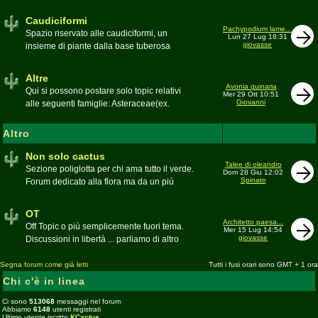
sudafricane. Caratteristica è l'apertura dei
fiori a mezzo dì per buona parte delle
Caudiciformi
appartenenti alla famiglia
Pachypodium lame...
Spazio riservato alle caudiciformi, un
Lun 27 Lug 18:31
giovasse
insieme di piante dalla base tuberosa
Moderatore
Gianna
Altre
Avonia quinaria
Qui si possono postare solo topic relativi
Mer 29 Ott 10:51
Giovanni
alle seguenti famiglie: Asteraceae(ex.
Compositae) gen. Senecio ed Othonna;
Didiereaceae; Dracaenaceae gen.
Altro
Sansevieria; Lamiaceae (ex. Labiatae) gen.
Coleus e Plectranthus; Peperomiaceae gen.
Non solo cactus
Talee di oleandro
Peperomia (solo specie succulente);
Sezione poliglotta per chi ama tutto il verde.
Dom 28 Giu 12:02
Geraniaceae gen. Pelargonium, Monsonia
Spinato
Forum dedicato alla flora ma da un più
e Sarcocaulon; Portulacaceae gen.
ampio punto di vista
Anacampseros, Avonia, Ceraria, Portulaca,
Moderatore
beppe58
OT
Talinum, Portulacaria
Architetto paesa...
Off Topic o più semplicemente fuori tema.
Mer 15 Lug 14:54
giovasse
Discussioni in libertà ... parliamo di altro
Moderatore
beppe58
Segna forum come già letti
Tutti i fusi orari sono GMT + 1 ora
Chi c'è in linea
Ci sono
513068
messaggi nel forum
Abbiamo
6148
utenti registrati
Ultimo utente iscritto
KCactus