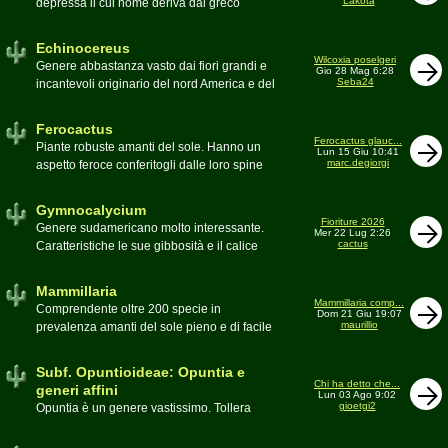
Lakota
depressa il cui nome deriva dal greco
Moderatore
Luca
Echinos ovvero porcospino per la sommaria
somiglianza. Insieme a Ferocactus sono
Echinocereus
denominati cactus barile per il loro notevole
Wilcoxia poselgeri
Genere abbastanza vasto dai fiori grandi e
Gio 28 Mag 6:28
volume, forma e disposizione
Seba24
incantevoli originario del nord America e del
Moderatore
pessimo
Messico
Moderatore
Antonietta
Ferocactus
Ferocactus glauc...
Piante robuste amanti del sole. Hanno un
Lun 15 Giu 10:41
marc.degiorgi
aspetto feroce conferitogli dalle loro spine
dure e acute come lame
Moderatore
Antonietta
Gymnocalycium
Fioriture 2026
Genere sudamericano molto interessante.
Mer 22 Lug 2:26
cactus
Caratteristiche le sue gibbosità e il calice
glabro
Moderatore
Gianna
Mammillaria
Mammillaria comp...
Comprendente oltre 200 specie in
Dom 21 Giu 19:07
maurillio
prevalenza amanti del sole pieno e di facile
coltivazione.
Schede A-Z
Moderatore
maurillio
Subf. Opuntioideae: Opuntia e
Chi ha detto che...
generi affini
Lun 03 Ago 9:02
gioetgi2
Opuntia è un genere vastissimo. Tollera
qualsiasi tipo di clima, tanto da spingersi a
colonizzare anche terre freddissime come il