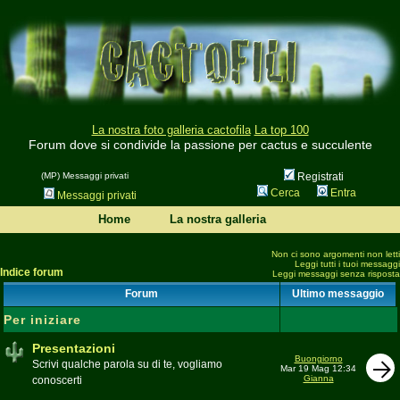
La nostra foto galleria cactofila
La top 100
Forum dove si condivide la passione per cactus e succulente
(MP) Messaggi privati
Registrati
Cerca
Entra
Messaggi privati
Home
La nostra galleria
Non ci sono argomenti non letti
Leggi tutti i tuoi messaggi
Indice forum
Leggi messaggi senza risposta
Forum
Ultimo messaggio
Per iniziare
Presentazioni
Buongiorno
Scrivi qualche parola su di te, vogliamo
Mar 19 Mag 12:34
Gianna
conoscerti
Moderatore
beppe58