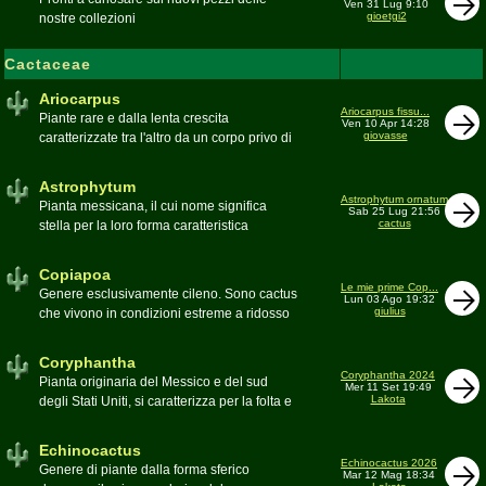
Ven 31 Lug 9:10
gioetgi2
nostre collezioni
Cactaceae
Ariocarpus
Ariocarpus fissu...
Piante rare e dalla lenta crescita
Ven 10 Apr 14:28
giovasse
caratterizzate tra l'altro da un corpo privo di
spine e da una robusta radice fittonante. Le
specie appartenenti al genere sono tutte ad
Astrophytum
alto rischio di scomparsa in habitat. Amanti
Astrophytum ornatum
Pianta messicana, il cui nome significa
Sab 25 Lug 21:56
di terricci calcarei e ben drenati
cactus
stella per la loro forma caratteristica
Moderatore
Luca
Moderatore
Luca
Copiapoa
Le mie prime Cop...
Genere esclusivamente cileno. Sono cactus
Lun 03 Ago 19:32
giulius
che vivono in condizioni estreme a ridosso
del deserto di Atacama, uno dei più aridi del
mondo
Coryphantha
Moderatore
Luca
Coryphantha 2024
Pianta originaria del Messico e del sud
Mer 11 Set 19:49
Lakota
degli Stati Uniti, si caratterizza per la folta e
robusta spinagione e i grandi fiori. Il suo
nome deriva dal greco koryphé (apice)e da
Echinocactus
ànthos (fiore) per via dei suoi fiori che
Echinocactus 2026
Genere di piante dalla forma sferico
Mar 12 Mag 18:34
spuntano sulla cima della pianta