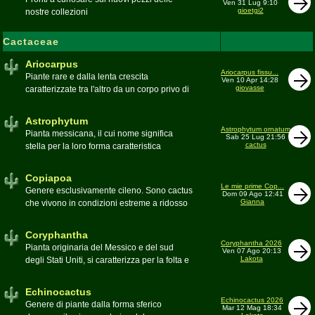
Ven 31 Lug 9:10
gioetgi2
nostre collezioni
Cactaceae
Ariocarpus
Ariocarpus fissu...
Piante rare e dalla lenta crescita
Ven 10 Apr 14:28
giovasse
caratterizzate tra l'altro da un corpo privo di
spine e da una robusta radice fittonante. Le
specie appartenenti al genere sono tutte ad
Astrophytum
alto rischio di scomparsa in habitat. Amanti
Astrophytum ornatum
Pianta messicana, il cui nome significa
Sab 25 Lug 21:56
di terricci calcarei e ben drenati
cactus
stella per la loro forma caratteristica
Moderatore
Luca
Moderatore
Luca
Copiapoa
Le mie prime Cop...
Genere esclusivamente cileno. Sono cactus
Dom 09 Ago 12:41
Gianna
che vivono in condizioni estreme a ridosso
del deserto di Atacama, uno dei più aridi del
mondo
Coryphantha
Moderatore
Luca
Coryphantha 2026
Pianta originaria del Messico e del sud
Ven 07 Ago 20:13
Lakota
degli Stati Uniti, si caratterizza per la folta e
robusta spinagione e i grandi fiori. Il suo
nome deriva dal greco koryphé (apice)e da
Echinocactus
ànthos (fiore) per via dei suoi fiori che
Echinocactus 2026
Genere di piante dalla forma sferico
Mar 12 Mag 18:34
spuntano sulla cima della pianta