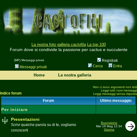
La nostra foto galleria cactofila
La top 100
Forum dove si condivide la passione per cactus e succulente
(MP) Messaggi privati
Registrati
Cerca
Entra
Messaggi privati
Home
La nostra galleria
Non ci sono argomenti non letti
Leggi tutti i tuoi messaggi
Indice forum
Leggi messaggi senza risposta
Forum
Ultimo messaggio
Per iniziare
Presentazioni
Buongiorno
Scrivi qualche parola su di te, vogliamo
Mar 19 Mag 12:34
Gianna
conoscerti
Moderatore
beppe58