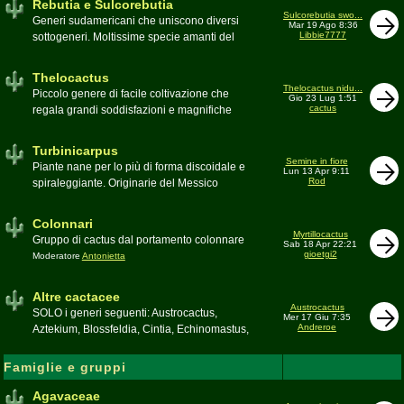
Rebutia e Sulcorebutia
Canada. Caratteristiche le temute spine
Sulcorebutia swo...
Generi sudamericani che uniscono diversi
Mar 19 Ago 8:36
setolose (glochidi), i fiori brillanti e frutti
Libbie7777
sottogeneri. Moltissime specie amanti del
carnosi spesso commestibili
freddo e di terricci tendenzialmente acidi
Moderatore
pessimo
Moderatore
Antonietta
Thelocactus
Thelocactus nidu...
Piccolo genere di facile coltivazione che
Gio 23 Lug 1:51
cactus
regala grandi soddisfazioni e magnifiche
fioriture
Moderatore
Luca
Turbinicarpus
Semine in fiore
Piante nane per lo più di forma discoidale e
Lun 13 Apr 9:11
Rod
spiraleggiante. Originarie del Messico
Moderatore
Luca
Colonnari
Myrtillocactus
Gruppo di cactus dal portamento colonnare
Sab 18 Apr 22:21
gioetgi2
Moderatore
Antonietta
Altre cactacee
Austrocactus
SOLO i generi seguenti: Austrocactus,
Mer 17 Giu 7:35
Andreroe
Aztekium, Blossfeldia, Cintia, Echinomastus,
Encephalocarpus, Epithelantha,
Geohintonia, Obregonia, Oroya,
Famiglie e gruppi
Ortegocactus, Pediocactus, Pelecyphora,
Pereskia, Sclerocactus, Strombocactus ,
Agavaceae