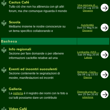
Cactus Café
Una giornata di ...
Tutto ciò che non ha attinenza con gli altri
Dom 26 Lug 10:54
Giovanni
forum, ma che comunque riguarda il mondo
delle grasse. Discussioni, dubbi,
esperienze, viaggi e altro
Scuola
Moderatore
pessimo
Autofertilità
Mettiamo insieme le nostre conoscenze su
Dom 31 Mag 8:34
Giovanni
un tema specifico collaborando e
ricercando. Consultate qui il
Glossario
cactofilo
Bacheca
Moderatore
beppe58
Info regionali
Lombardia: AIAS,...
Sezione per fare domande o per ottenere
Sab 09 Mag 20:06
Lakota
informazioni cactofile relative ad una
specifica area geografica
Moderatore
Gianna
Eventi ed incontri succulenti
Verbania - Cactu...
Sezione contenente le segnalazioni di
Gio 09 Lug 15:53
Gianna
mostre, manifestazioni ed incontri
succulenti, ed i relativi resoconti fotografici
Moderatore
Gianna
Galleria
Operculicarya de...
La
galleria
è il registro dei nomi con le foto a
Ven 25 Set 20:45
robertone
cui tutti possiamo dare un contributo
condividendo le nostre piante. In questo
spazio discutiamo SOLO di errori,
Video Café