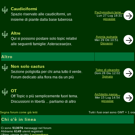
sudafricane. Caratteristica è l'apertura dei
fiori a mezzo dì per buona parte delle
Caudiciformi
appartenenti alla famiglia
Pachypodium lame...
Spazio riservato alle caudiciformi, un
Lun 27 Lug 18:31
giovasse
insieme di piante dalla base tuberosa
Moderatore
Gianna
Altre
Avonia quinaria
Qui si possono postare solo topic relativi
Mer 29 Ott 10:51
Giovanni
alle seguenti famiglie: Asteraceae(ex.
Compositae) gen. Senecio ed Othonna;
Didiereaceae; Dracaenaceae gen.
Altro
Sansevieria; Lamiaceae (ex. Labiatae) gen.
Coleus e Plectranthus; Peperomiaceae gen.
Non solo cactus
Talee di oleandro
Peperomia (solo specie succulente);
Sezione poliglotta per chi ama tutto il verde.
Dom 28 Giu 12:02
Geraniaceae gen. Pelargonium, Monsonia
Spinato
Forum dedicato alla flora ma da un più
e Sarcocaulon; Portulacaceae gen.
ampio punto di vista
Anacampseros, Avonia, Ceraria, Portulaca,
Moderatore
beppe58
OT
Talinum, Portulacaria
Architetto paesa...
Off Topic o più semplicemente fuori tema.
Mer 15 Lug 14:54
giovasse
Discussioni in libertà ... parliamo di altro
Moderatore
beppe58
Segna forum come già letti
Tutti i fusi orari sono GMT + 1 ora
Chi c'è in linea
Ci sono
513076
messaggi nel forum
Abbiamo
6149
utenti registrati
Ultimo utente iscritto
Lucianobaro