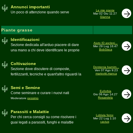
Annunci importanti
Le mie piante
Un poco di attenzione quando serve
Mar 02 Giu 11:27
Gianna
Piante grasse
Identificazioni
Aiuto ID asclepi...
Sezione dedicata all'arduo piacere di dare
Mer 29 Lug 16:47
BobSisca
una mano a chi deve identificare le proprie
piante grasse
Moderatore
Gianna
Coltivazione
Dorstenia barnim...
Sezione dove discutere di composte,
Ven 07 Ago 9:23
mariovitt.manca
fertilizzanti, tecniche e quant'altro riguardi la
coltivazione
Schede di coltivazione A-Z
Moderatore
Luca
Semi e Semine
Euforbia
Come seminare e curare i nuovi nati
Gio 06 Ago 14:27
Rosaedela
Moderatore
pessimo
Parassiti e Malattie
Lobivia ferox
Per chi cerca consigli su come risolvere i
Mer 22 Lug 1:10
cactus
guai legati a parassiti, funghi e malattie
delle piante
Moderatore
beppe58