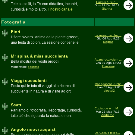
inesattezze, idee e altro inerenti l'argomento
Cactus & Suc...
Tele cactofili, la TV con didattica, incontri,
Dom 29 Dic 10:11
Gianna
curiosità e molto altro.
Il nostro canale
YouTube
Fotografia
Fiori
La pazienza che ...
Il fiore ovvero l'anima delle piante grasse,
Gio 06 Ago 9:29
Magma
una festa di colori. La sezione contiene le
foto di piante succulente in fiore
Mr spina & miss succulenta
Acanthocalycium ...
Bella mostra dei vostri orgogli
Ven 07 Ago 13:23
Giovanni
Moderatore
pessimo
Viaggi succulenti
Madagascar 2026:...
Posta qui le foto di viaggi alla ricerca di
Lun 03 Ago 9:01
gioetgi2
succulente in natura e di visite ad orti
botanici e collezioni private
Moderatore
Gianna
Scatti
Copiapoe e ... M...
Parliamo di fotografia. Reportage, curiosità,
Mar 26 Mag 7:13
Andreroe
tutto ciò che riguarda la natura e non.
Pubblicate qui i vostri scatti
Moderatore
pessimo
Angolo nuovi acquisti
Da Cactus folies...
Pronti a curiosare sui nuovi pezzi delle