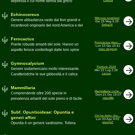
Lakota
depressa il cui nome deriva dal greco
Moderatore
Luca
Echinos ovvero porcospino per la sommaria
somiglianza. Insieme a Ferocactus sono
Echinocereus
denominati cactus barile per il loro notevole
Wilcoxia poselgeri
Genere abbastanza vasto dai fiori grandi e
Gio 28 Mag 6:28
volume, forma e disposizione
Seba24
incantevoli originario del nord America e del
Moderatore
pessimo
Messico
Moderatore
Antonietta
Ferocactus
Ferocactus glauc...
Piante robuste amanti del sole. Hanno un
Lun 15 Giu 10:41
marc.degiorgi
aspetto feroce conferitogli dalle loro spine
dure e acute come lame
Moderatore
Antonietta
Gymnocalycium
Fioriture 2026
Genere sudamericano molto interessante.
Mer 22 Lug 2:26
cactus
Caratteristiche le sue gibbosità e il calice
glabro
Moderatore
Gianna
Mammillaria
Mammillaria comp...
Comprendente oltre 200 specie in
Dom 21 Giu 19:07
maurillio
prevalenza amanti del sole pieno e di facile
coltivazione.
Schede A-Z
Moderatore
maurillio
Subf. Opuntioideae: Opuntia e
Chi ha detto che...
generi affini
Lun 03 Ago 9:02
gioetgi2
Opuntia è un genere vastissimo. Tollera
qualsiasi tipo di clima, tanto da spingersi a
colonizzare anche terre freddissime come il