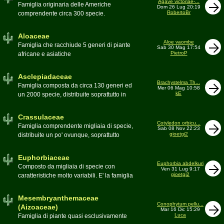
Agave victoriae-...
Toumeya, Uebelmannia, Yavia. Sottotribù:
Famiglia originaria delle Americhe
Dom 26 Lug 20:19
Hylocereinae (Aporocactus, Epiphyllum,
RobertoBr
comprendente circa 300 specie.
ecc.). Tribù Rhipsalideae (Rhipsalis,
Caratteristiche le lunghe foglie acute
Lepismium, ecc.)
spesso terminanti con una spina. 9
Aloaceae
generi:Agave, Beschorneria, Furcraea,
Aloe vaombe
Famiglia che racchiude 5 generi di piante
Sab 30 Mag 17:54
Hesperaloë, Littaea, Manfreda, Polianthes,
PietroP
africane e asiatiche
Prochnyanthes, Yucca
Asclepiadaceae
Brachystelma Th...
Famiglia composta da circa 130 generi ed
Mer 06 Mag 10:58
kE
un 2000 specie, distribuite soprattutto in
Africa. Comprende piante a succulenza di
fusto ed altre con caudice
Crassulaceae
Cotyledon orbicu...
Famiglia comprendente migliaia di specie,
Sab 08 Nov 22:23
gioetgi2
distribuite un po' ovunque, soprattutto
nell'emisfero boreale
Euphorbiaceae
Euphorbia abdelkuri
Composto da migliaia di specie con
Ven 31 Lug 9:17
gioetgi2
caratteristiche molto variabili. E' la famiglia
più estesa anche in termini di
colonizzazione; in habitat sono presenti
Mesembryanthemaceae
popolazioni anche nel nostro paese
Conophytum pellu...
(Aizoaceae)
Mar 16 Dic 15:29
Moderatore
beppe58
Luca
Famiglia di piante quasi esclusivamente