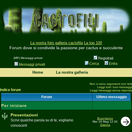
La nostra foto galleria cactofila
La top 100
Forum dove si condivide la passione per cactus e succulente
(MP) Messaggi privati
Registrati
Cerca
Entra
Messaggi privati
Home
La nostra galleria
Non ci sono argomenti non letti
Leggi tutti i tuoi messaggi
Indice forum
Leggi messaggi senza risposta
Forum
Ultimo messaggio
Per iniziare
Presentazioni
Buongiorno
Scrivi qualche parola su di te, vogliamo
Mar 19 Mag 12:34
Gianna
conoscerti
Moderatore
beppe58