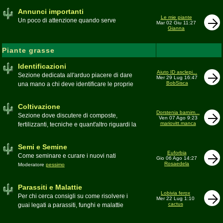
Annunci importanti
Le mie piante
Un poco di attenzione quando serve
Mar 02 Giu 11:27
Gianna
Piante grasse
Identificazioni
Aiuto ID asclepi...
Sezione dedicata all'arduo piacere di dare
Mer 29 Lug 16:47
BobSisca
una mano a chi deve identificare le proprie
piante grasse
Moderatore
Gianna
Coltivazione
Dorstenia barnim...
Sezione dove discutere di composte,
Ven 07 Ago 9:23
mariovitt.manca
fertilizzanti, tecniche e quant'altro riguardi la
coltivazione
Schede di coltivazione A-Z
Moderatore
Luca
Semi e Semine
Euforbia
Come seminare e curare i nuovi nati
Gio 06 Ago 14:27
Rosaedela
Moderatore
pessimo
Parassiti e Malattie
Lobivia ferox
Per chi cerca consigli su come risolvere i
Mer 22 Lug 1:10
cactus
guai legati a parassiti, funghi e malattie
delle piante
Moderatore
beppe58