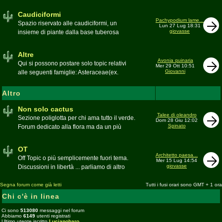
sudafricane. Caratteristica è l'apertura dei
fiori a mezzo dì per buona parte delle
Caudiciformi
appartenenti alla famiglia
Pachypodium lame...
Spazio riservato alle caudiciformi, un
Lun 27 Lug 18:31
giovasse
insieme di piante dalla base tuberosa
Moderatore
Gianna
Altre
Avonia quinaria
Qui si possono postare solo topic relativi
Mer 29 Ott 10:51
Giovanni
alle seguenti famiglie: Asteraceae(ex.
Compositae) gen. Senecio ed Othonna;
Didiereaceae; Dracaenaceae gen.
Altro
Sansevieria; Lamiaceae (ex. Labiatae) gen.
Coleus e Plectranthus; Peperomiaceae gen.
Non solo cactus
Talee di oleandro
Peperomia (solo specie succulente);
Sezione poliglotta per chi ama tutto il verde.
Dom 28 Giu 12:02
Geraniaceae gen. Pelargonium, Monsonia
Spinato
Forum dedicato alla flora ma da un più
e Sarcocaulon; Portulacaceae gen.
ampio punto di vista
Anacampseros, Avonia, Ceraria, Portulaca,
Moderatore
beppe58
OT
Talinum, Portulacaria
Architetto paesa...
Off Topic o più semplicemente fuori tema.
Mer 15 Lug 14:54
giovasse
Discussioni in libertà ... parliamo di altro
Moderatore
beppe58
Segna forum come già letti
Tutti i fusi orari sono GMT + 1 ora
Chi c'è in linea
Ci sono
513080
messaggi nel forum
Abbiamo
6149
utenti registrati
Ultimo utente iscritto
Lucianobaro