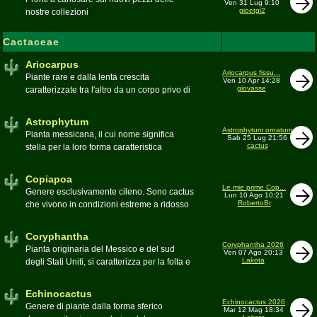
Ven 31 Lug 9:10
gioetgi2
nostre collezioni
Cactaceae
Ariocarpus
Ariocarpus fissu...
Piante rare e dalla lenta crescita
Ven 10 Apr 14:28
giovasse
caratterizzate tra l'altro da un corpo privo di
spine e da una robusta radice fittonante. Le
specie appartenenti al genere sono tutte ad
Astrophytum
alto rischio di scomparsa in habitat. Amanti
Astrophytum ornatum
Pianta messicana, il cui nome significa
Sab 25 Lug 21:56
di terricci calcarei e ben drenati
cactus
stella per la loro forma caratteristica
Moderatore
Luca
Moderatore
Luca
Copiapoa
Le mie prime Cop...
Genere esclusivamente cileno. Sono cactus
Lun 10 Ago 10:21
RobertoBr
che vivono in condizioni estreme a ridosso
del deserto di Atacama, uno dei più aridi del
mondo
Coryphantha
Moderatore
Luca
Coryphantha 2026
Pianta originaria del Messico e del sud
Ven 07 Ago 20:13
Lakota
degli Stati Uniti, si caratterizza per la folta e
robusta spinagione e i grandi fiori. Il suo
nome deriva dal greco koryphé (apice)e da
Echinocactus
ànthos (fiore) per via dei suoi fiori che
Echinocactus 2026
Genere di piante dalla forma sferico
Mar 12 Mag 18:34
spuntano sulla cima della pianta