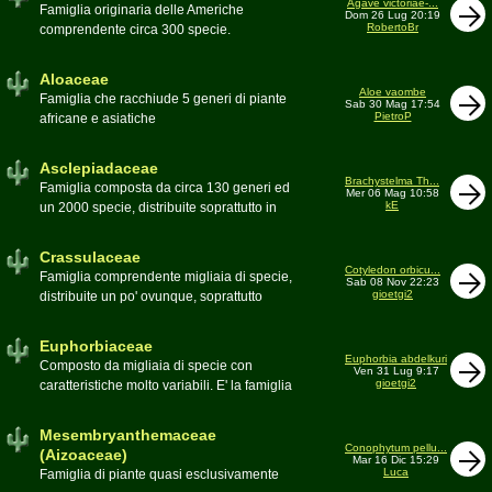
Agave victoriae-...
Toumeya, Uebelmannia, Yavia. Sottotribù:
Famiglia originaria delle Americhe
Dom 26 Lug 20:19
Hylocereinae (Aporocactus, Epiphyllum,
RobertoBr
comprendente circa 300 specie.
ecc.). Tribù Rhipsalideae (Rhipsalis,
Caratteristiche le lunghe foglie acute
Lepismium, ecc.)
spesso terminanti con una spina. 9
Aloaceae
generi:Agave, Beschorneria, Furcraea,
Aloe vaombe
Famiglia che racchiude 5 generi di piante
Sab 30 Mag 17:54
Hesperaloë, Littaea, Manfreda, Polianthes,
PietroP
africane e asiatiche
Prochnyanthes, Yucca
Asclepiadaceae
Brachystelma Th...
Famiglia composta da circa 130 generi ed
Mer 06 Mag 10:58
kE
un 2000 specie, distribuite soprattutto in
Africa. Comprende piante a succulenza di
fusto ed altre con caudice
Crassulaceae
Cotyledon orbicu...
Famiglia comprendente migliaia di specie,
Sab 08 Nov 22:23
gioetgi2
distribuite un po' ovunque, soprattutto
nell'emisfero boreale
Euphorbiaceae
Euphorbia abdelkuri
Composto da migliaia di specie con
Ven 31 Lug 9:17
gioetgi2
caratteristiche molto variabili. E' la famiglia
più estesa anche in termini di
colonizzazione; in habitat sono presenti
Mesembryanthemaceae
popolazioni anche nel nostro paese
Conophytum pellu...
(Aizoaceae)
Mar 16 Dic 15:29
Moderatore
beppe58
Luca
Famiglia di piante quasi esclusivamente