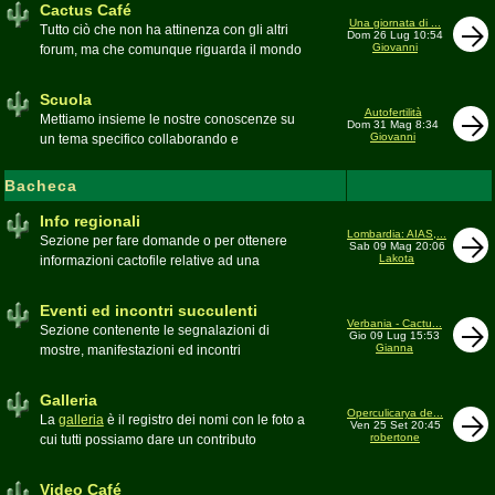
Cactus Café
Una giornata di ...
Tutto ciò che non ha attinenza con gli altri
Dom 26 Lug 10:54
Giovanni
forum, ma che comunque riguarda il mondo
delle grasse. Discussioni, dubbi,
esperienze, viaggi e altro
Scuola
Moderatore
pessimo
Autofertilità
Mettiamo insieme le nostre conoscenze su
Dom 31 Mag 8:34
Giovanni
un tema specifico collaborando e
ricercando. Consultate qui il
Glossario
cactofilo
Bacheca
Moderatore
beppe58
Info regionali
Lombardia: AIAS,...
Sezione per fare domande o per ottenere
Sab 09 Mag 20:06
Lakota
informazioni cactofile relative ad una
specifica area geografica
Moderatore
Gianna
Eventi ed incontri succulenti
Verbania - Cactu...
Sezione contenente le segnalazioni di
Gio 09 Lug 15:53
Gianna
mostre, manifestazioni ed incontri
succulenti, ed i relativi resoconti fotografici
Moderatore
Gianna
Galleria
Operculicarya de...
La
galleria
è il registro dei nomi con le foto a
Ven 25 Set 20:45
robertone
cui tutti possiamo dare un contributo
condividendo le nostre piante. In questo
spazio discutiamo SOLO di errori,
Video Café