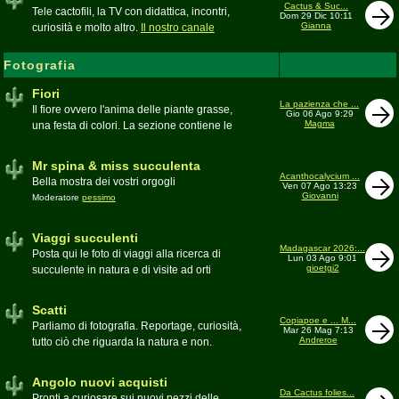
inesattezze, idee e altro inerenti l'argomento
Cactus & Suc...
Tele cactofili, la TV con didattica, incontri,
Dom 29 Dic 10:11
Gianna
curiosità e molto altro.
Il nostro canale
YouTube
Fotografia
Fiori
La pazienza che ...
Il fiore ovvero l'anima delle piante grasse,
Gio 06 Ago 9:29
Magma
una festa di colori. La sezione contiene le
foto di piante succulente in fiore
Mr spina & miss succulenta
Acanthocalycium ...
Bella mostra dei vostri orgogli
Ven 07 Ago 13:23
Giovanni
Moderatore
pessimo
Viaggi succulenti
Madagascar 2026:...
Posta qui le foto di viaggi alla ricerca di
Lun 03 Ago 9:01
gioetgi2
succulente in natura e di visite ad orti
botanici e collezioni private
Moderatore
Gianna
Scatti
Copiapoe e ... M...
Parliamo di fotografia. Reportage, curiosità,
Mar 26 Mag 7:13
Andreroe
tutto ciò che riguarda la natura e non.
Pubblicate qui i vostri scatti
Moderatore
pessimo
Angolo nuovi acquisti
Da Cactus folies...
Pronti a curiosare sui nuovi pezzi delle