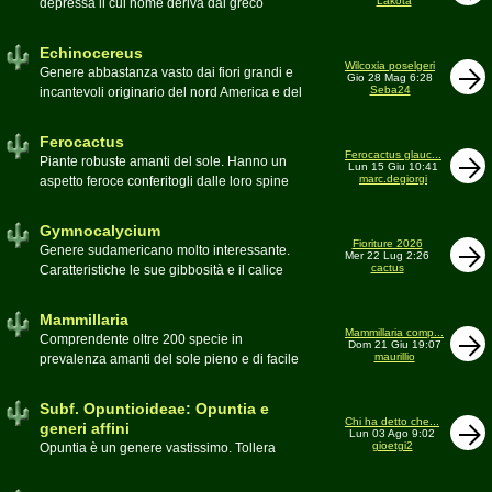
Lakota
depressa il cui nome deriva dal greco
Moderatore
Luca
Echinos ovvero porcospino per la sommaria
somiglianza. Insieme a Ferocactus sono
Echinocereus
denominati cactus barile per il loro notevole
Wilcoxia poselgeri
Genere abbastanza vasto dai fiori grandi e
Gio 28 Mag 6:28
volume, forma e disposizione
Seba24
incantevoli originario del nord America e del
Moderatore
pessimo
Messico
Moderatore
Antonietta
Ferocactus
Ferocactus glauc...
Piante robuste amanti del sole. Hanno un
Lun 15 Giu 10:41
marc.degiorgi
aspetto feroce conferitogli dalle loro spine
dure e acute come lame
Moderatore
Antonietta
Gymnocalycium
Fioriture 2026
Genere sudamericano molto interessante.
Mer 22 Lug 2:26
cactus
Caratteristiche le sue gibbosità e il calice
glabro
Moderatore
Gianna
Mammillaria
Mammillaria comp...
Comprendente oltre 200 specie in
Dom 21 Giu 19:07
maurillio
prevalenza amanti del sole pieno e di facile
coltivazione.
Schede A-Z
Moderatore
maurillio
Subf. Opuntioideae: Opuntia e
Chi ha detto che...
generi affini
Lun 03 Ago 9:02
gioetgi2
Opuntia è un genere vastissimo. Tollera
qualsiasi tipo di clima, tanto da spingersi a
colonizzare anche terre freddissime come il