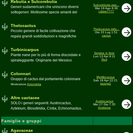
Rebutia e Sulcorebutia
Canada. Caratteristiche le temute spine
Sulcorebutia swo...
Generi sudamericani che uniscono diversi
Mar 19 Ago 8:36
setolose (glochidi), i fiori brillanti e frutti
Libbie7777
sottogeneri. Moltissime specie amanti del
carnosi spesso commestibili
freddo e di terricci tendenzialmente acidi
Moderatore
pessimo
Moderatore
Antonietta
Thelocactus
Thelocactus nidu...
Piccolo genere di facile coltivazione che
Gio 23 Lug 1:51
cactus
regala grandi soddisfazioni e magnifiche
fioriture
Moderatore
Luca
Turbinicarpus
Semine in fiore
Piante nane per lo più di forma discoidale e
Lun 13 Apr 9:11
Rod
spiraleggiante. Originarie del Messico
Moderatore
Luca
Colonnari
Myrtillocactus
Gruppo di cactus dal portamento colonnare
Sab 18 Apr 22:21
gioetgi2
Moderatore
Antonietta
Altre cactacee
Austrocactus
SOLO i generi seguenti: Austrocactus,
Mer 17 Giu 7:35
Andreroe
Aztekium, Blossfeldia, Cintia, Echinomastus,
Encephalocarpus, Epithelantha,
Geohintonia, Obregonia, Oroya,
Famiglie e gruppi
Ortegocactus, Pediocactus, Pelecyphora,
Pereskia, Sclerocactus, Strombocactus ,
Agavaceae