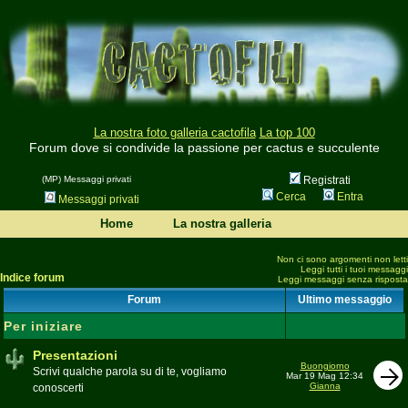
La nostra foto galleria cactofila
La top 100
Forum dove si condivide la passione per cactus e succulente
(MP) Messaggi privati
Registrati
Cerca
Entra
Messaggi privati
Home
La nostra galleria
Non ci sono argomenti non letti
Leggi tutti i tuoi messaggi
Indice forum
Leggi messaggi senza risposta
Forum
Ultimo messaggio
Per iniziare
Presentazioni
Buongiorno
Scrivi qualche parola su di te, vogliamo
Mar 19 Mag 12:34
Gianna
conoscerti
Moderatore
beppe58