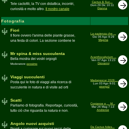
inesattezze, idee e altro inerenti l'argomento
Cactus & Suc...
Tele cactofili, la TV con didattica, incontri,
Dom 29 Dic 10:11
Gianna
curiosità e molto altro.
Il nostro canale
YouTube
Fotografia
Fiori
La pazienza che ...
Il fiore ovvero l'anima delle piante grasse,
Gio 06 Ago 9:29
Magma
una festa di colori. La sezione contiene le
foto di piante succulente in fiore
Mr spina & miss succulenta
Acanthocalycium ...
Bella mostra dei vostri orgogli
Ven 07 Ago 13:23
Giovanni
Moderatore
pessimo
Viaggi succulenti
Madagascar 2026:...
Posta qui le foto di viaggi alla ricerca di
Lun 03 Ago 9:01
gioetgi2
succulente in natura e di visite ad orti
botanici e collezioni private
Moderatore
Gianna
Scatti
Copiapoe e ... M...
Parliamo di fotografia. Reportage, curiosità,
Mar 26 Mag 7:13
Andreroe
tutto ciò che riguarda la natura e non.
Pubblicate qui i vostri scatti
Moderatore
pessimo
Angolo nuovi acquisti
Da Cactus folies...
Pronti a curiosare sui nuovi pezzi delle