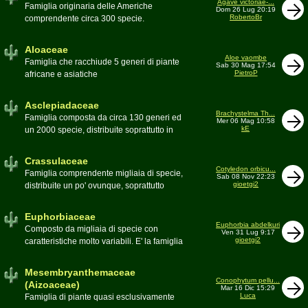
Agave victoriae-...
Toumeya, Uebelmannia, Yavia. Sottotribù:
Famiglia originaria delle Americhe
Dom 26 Lug 20:19
Hylocereinae (Aporocactus, Epiphyllum,
RobertoBr
comprendente circa 300 specie.
ecc.). Tribù Rhipsalideae (Rhipsalis,
Caratteristiche le lunghe foglie acute
Lepismium, ecc.)
spesso terminanti con una spina. 9
Aloaceae
generi:Agave, Beschorneria, Furcraea,
Aloe vaombe
Famiglia che racchiude 5 generi di piante
Sab 30 Mag 17:54
Hesperaloë, Littaea, Manfreda, Polianthes,
PietroP
africane e asiatiche
Prochnyanthes, Yucca
Asclepiadaceae
Brachystelma Th...
Famiglia composta da circa 130 generi ed
Mer 06 Mag 10:58
kE
un 2000 specie, distribuite soprattutto in
Africa. Comprende piante a succulenza di
fusto ed altre con caudice
Crassulaceae
Cotyledon orbicu...
Famiglia comprendente migliaia di specie,
Sab 08 Nov 22:23
gioetgi2
distribuite un po' ovunque, soprattutto
nell'emisfero boreale
Euphorbiaceae
Euphorbia abdelkuri
Composto da migliaia di specie con
Ven 31 Lug 9:17
gioetgi2
caratteristiche molto variabili. E' la famiglia
più estesa anche in termini di
colonizzazione; in habitat sono presenti
Mesembryanthemaceae
popolazioni anche nel nostro paese
Conophytum pellu...
(Aizoaceae)
Mar 16 Dic 15:29
Moderatore
beppe58
Luca
Famiglia di piante quasi esclusivamente