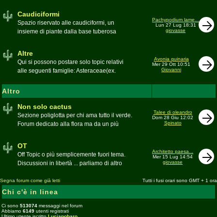
sudafricane. Caratteristica è l'apertura dei
fiori a mezzo dì per buona parte delle
Caudiciformi
appartenenti alla famiglia
Pachypodium lame...
Spazio riservato alle caudiciformi, un
Lun 27 Lug 18:31
giovasse
insieme di piante dalla base tuberosa
Moderatore
Gianna
Altre
Avonia quinaria
Qui si possono postare solo topic relativi
Mer 29 Ott 10:51
Giovanni
alle seguenti famiglie: Asteraceae(ex.
Compositae) gen. Senecio ed Othonna;
Didiereaceae; Dracaenaceae gen.
Altro
Sansevieria; Lamiaceae (ex. Labiatae) gen.
Coleus e Plectranthus; Peperomiaceae gen.
Non solo cactus
Talee di oleandro
Peperomia (solo specie succulente);
Sezione poliglotta per chi ama tutto il verde.
Dom 28 Giu 12:02
Geraniaceae gen. Pelargonium, Monsonia
Spinato
Forum dedicato alla flora ma da un più
e Sarcocaulon; Portulacaceae gen.
ampio punto di vista
Anacampseros, Avonia, Ceraria, Portulaca,
Moderatore
beppe58
OT
Talinum, Portulacaria
Architetto paesa...
Off Topic o più semplicemente fuori tema.
Mer 15 Lug 14:54
giovasse
Discussioni in libertà ... parliamo di altro
Moderatore
beppe58
Segna forum come già letti
Tutti i fusi orari sono GMT + 1 ora
Chi c'è in linea
Ci sono
513074
messaggi nel forum
Abbiamo
6149
utenti registrati
Ultimo utente iscritto
Lucianobaro