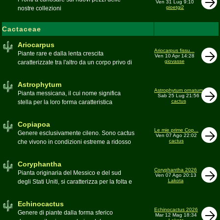
Ven 31 Lug 9:10
gioetgi2
nostre collezioni
Cactaceae
Ariocarpus
Ariocarpus fissu...
Piante rare e dalla lenta crescita
Ven 10 Apr 14:28
giovasse
caratterizzate tra l'altro da un corpo privo di
spine e da una robusta radice fittonante. Le
specie appartenenti al genere sono tutte ad
Astrophytum
alto rischio di scomparsa in habitat. Amanti
Astrophytum ornatum
Pianta messicana, il cui nome significa
Sab 25 Lug 21:56
di terricci calcarei e ben drenati
cactus
stella per la loro forma caratteristica
Moderatore
Luca
Moderatore
Luca
Copiapoa
Le mie prime Cop...
Genere esclusivamente cileno. Sono cactus
Ven 07 Ago 22:02
cactus
che vivono in condizioni estreme a ridosso
del deserto di Atacama, uno dei più aridi del
mondo
Coryphantha
Moderatore
Luca
Coryphantha 2026
Pianta originaria del Messico e del sud
Ven 07 Ago 20:13
Lakota
degli Stati Uniti, si caratterizza per la folta e
robusta spinagione e i grandi fiori. Il suo
nome deriva dal greco koryphé (apice)e da
Echinocactus
ànthos (fiore) per via dei suoi fiori che
Echinocactus 2026
Genere di piante dalla forma sferico
Mar 12 Mag 18:34
spuntano sulla cima della pianta