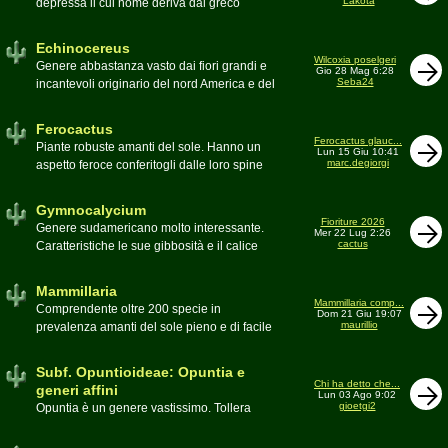
Lakota
depressa il cui nome deriva dal greco
Moderatore
Luca
Echinos ovvero porcospino per la sommaria
somiglianza. Insieme a Ferocactus sono
Echinocereus
denominati cactus barile per il loro notevole
Wilcoxia poselgeri
Genere abbastanza vasto dai fiori grandi e
Gio 28 Mag 6:28
volume, forma e disposizione
Seba24
incantevoli originario del nord America e del
Moderatore
pessimo
Messico
Moderatore
Antonietta
Ferocactus
Ferocactus glauc...
Piante robuste amanti del sole. Hanno un
Lun 15 Giu 10:41
marc.degiorgi
aspetto feroce conferitogli dalle loro spine
dure e acute come lame
Moderatore
Antonietta
Gymnocalycium
Fioriture 2026
Genere sudamericano molto interessante.
Mer 22 Lug 2:26
cactus
Caratteristiche le sue gibbosità e il calice
glabro
Moderatore
Gianna
Mammillaria
Mammillaria comp...
Comprendente oltre 200 specie in
Dom 21 Giu 19:07
maurillio
prevalenza amanti del sole pieno e di facile
coltivazione.
Schede A-Z
Moderatore
maurillio
Subf. Opuntioideae: Opuntia e
Chi ha detto che...
generi affini
Lun 03 Ago 9:02
gioetgi2
Opuntia è un genere vastissimo. Tollera
qualsiasi tipo di clima, tanto da spingersi a
colonizzare anche terre freddissime come il