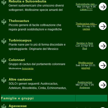
Rebutia e Sulcorebutia
Canada. Caratteristiche le temute spine
Sulcorebutia swo...
Generi sudamericani che uniscono diversi
Mar 19 Ago 8:36
setolose (glochidi), i fiori brillanti e frutti
Libbie7777
sottogeneri. Moltissime specie amanti del
carnosi spesso commestibili
freddo e di terricci tendenzialmente acidi
Moderatore
pessimo
Moderatore
Antonietta
Thelocactus
Thelocactus nidu...
Piccolo genere di facile coltivazione che
Gio 23 Lug 1:51
cactus
regala grandi soddisfazioni e magnifiche
fioriture
Moderatore
Luca
Turbinicarpus
Semine in fiore
Piante nane per lo più di forma discoidale e
Lun 13 Apr 9:11
Rod
spiraleggiante. Originarie del Messico
Moderatore
Luca
Colonnari
Myrtillocactus
Gruppo di cactus dal portamento colonnare
Sab 18 Apr 22:21
gioetgi2
Moderatore
Antonietta
Altre cactacee
Austrocactus
SOLO i generi seguenti: Austrocactus,
Mer 17 Giu 7:35
Andreroe
Aztekium, Blossfeldia, Cintia, Echinomastus,
Encephalocarpus, Epithelantha,
Geohintonia, Obregonia, Oroya,
Famiglie e gruppi
Ortegocactus, Pediocactus, Pelecyphora,
Pereskia, Sclerocactus, Strombocactus ,
Agavaceae