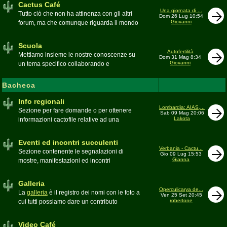
Cactus Café
Una giornata di ...
Tutto ciò che non ha attinenza con gli altri
Dom 26 Lug 10:54
Giovanni
forum, ma che comunque riguarda il mondo
delle grasse. Discussioni, dubbi,
esperienze, viaggi e altro
Scuola
Moderatore
pessimo
Autofertilità
Mettiamo insieme le nostre conoscenze su
Dom 31 Mag 8:34
Giovanni
un tema specifico collaborando e
ricercando. Consultate qui il
Glossario
cactofilo
Bacheca
Moderatore
beppe58
Info regionali
Lombardia: AIAS,...
Sezione per fare domande o per ottenere
Sab 09 Mag 20:06
Lakota
informazioni cactofile relative ad una
specifica area geografica
Moderatore
Gianna
Eventi ed incontri succulenti
Verbania - Cactu...
Sezione contenente le segnalazioni di
Gio 09 Lug 15:53
Gianna
mostre, manifestazioni ed incontri
succulenti, ed i relativi resoconti fotografici
Moderatore
Gianna
Galleria
Operculicarya de...
La
galleria
è il registro dei nomi con le foto a
Ven 25 Set 20:45
robertone
cui tutti possiamo dare un contributo
condividendo le nostre piante. In questo
spazio discutiamo SOLO di errori,
Video Café