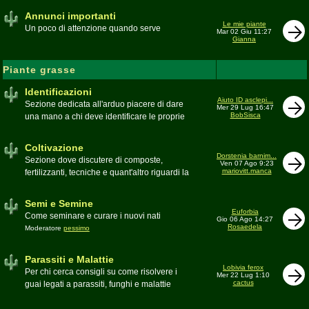
Annunci importanti
Le mie piante
Un poco di attenzione quando serve
Mar 02 Giu 11:27
Gianna
Piante grasse
Identificazioni
Aiuto ID asclepi...
Sezione dedicata all'arduo piacere di dare
Mer 29 Lug 16:47
BobSisca
una mano a chi deve identificare le proprie
piante grasse
Moderatore
Gianna
Coltivazione
Dorstenia barnim...
Sezione dove discutere di composte,
Ven 07 Ago 9:23
mariovitt.manca
fertilizzanti, tecniche e quant'altro riguardi la
coltivazione
Schede di coltivazione A-Z
Moderatore
Luca
Semi e Semine
Euforbia
Come seminare e curare i nuovi nati
Gio 06 Ago 14:27
Rosaedela
Moderatore
pessimo
Parassiti e Malattie
Lobivia ferox
Per chi cerca consigli su come risolvere i
Mer 22 Lug 1:10
cactus
guai legati a parassiti, funghi e malattie
delle piante
Moderatore
beppe58