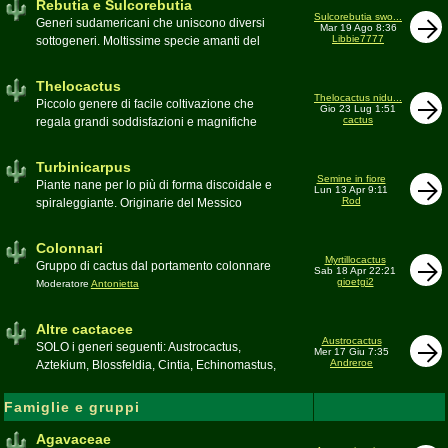
Rebutia e Sulcorebutia
Canada. Caratteristiche le temute spine
Sulcorebutia swo...
Generi sudamericani che uniscono diversi
Mar 19 Ago 8:36
setolose (glochidi), i fiori brillanti e frutti
Libbie7777
sottogeneri. Moltissime specie amanti del
carnosi spesso commestibili
freddo e di terricci tendenzialmente acidi
Moderatore
pessimo
Moderatore
Antonietta
Thelocactus
Thelocactus nidu...
Piccolo genere di facile coltivazione che
Gio 23 Lug 1:51
cactus
regala grandi soddisfazioni e magnifiche
fioriture
Moderatore
Luca
Turbinicarpus
Semine in fiore
Piante nane per lo più di forma discoidale e
Lun 13 Apr 9:11
Rod
spiraleggiante. Originarie del Messico
Moderatore
Luca
Colonnari
Myrtillocactus
Gruppo di cactus dal portamento colonnare
Sab 18 Apr 22:21
gioetgi2
Moderatore
Antonietta
Altre cactacee
Austrocactus
SOLO i generi seguenti: Austrocactus,
Mer 17 Giu 7:35
Andreroe
Aztekium, Blossfeldia, Cintia, Echinomastus,
Encephalocarpus, Epithelantha,
Geohintonia, Obregonia, Oroya,
Famiglie e gruppi
Ortegocactus, Pediocactus, Pelecyphora,
Pereskia, Sclerocactus, Strombocactus ,
Agavaceae