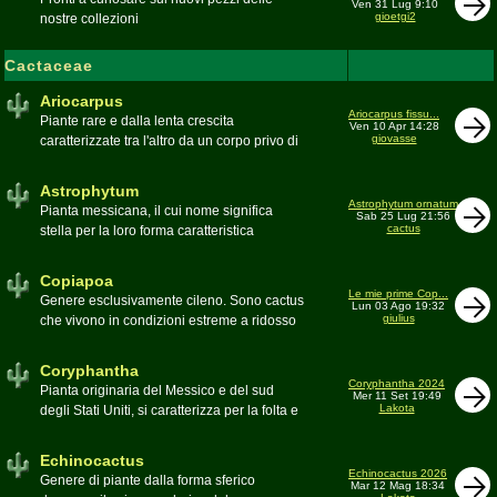
Ven 31 Lug 9:10
gioetgi2
nostre collezioni
Cactaceae
Ariocarpus
Ariocarpus fissu...
Piante rare e dalla lenta crescita
Ven 10 Apr 14:28
giovasse
caratterizzate tra l'altro da un corpo privo di
spine e da una robusta radice fittonante. Le
specie appartenenti al genere sono tutte ad
Astrophytum
alto rischio di scomparsa in habitat. Amanti
Astrophytum ornatum
Pianta messicana, il cui nome significa
Sab 25 Lug 21:56
di terricci calcarei e ben drenati
cactus
stella per la loro forma caratteristica
Moderatore
Luca
Moderatore
Luca
Copiapoa
Le mie prime Cop...
Genere esclusivamente cileno. Sono cactus
Lun 03 Ago 19:32
giulius
che vivono in condizioni estreme a ridosso
del deserto di Atacama, uno dei più aridi del
mondo
Coryphantha
Moderatore
Luca
Coryphantha 2024
Pianta originaria del Messico e del sud
Mer 11 Set 19:49
Lakota
degli Stati Uniti, si caratterizza per la folta e
robusta spinagione e i grandi fiori. Il suo
nome deriva dal greco koryphé (apice)e da
Echinocactus
ànthos (fiore) per via dei suoi fiori che
Echinocactus 2026
Genere di piante dalla forma sferico
Mar 12 Mag 18:34
spuntano sulla cima della pianta