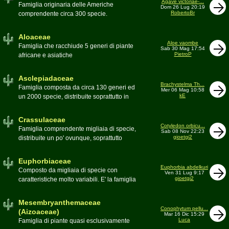
Agave victoriae-...
Toumeya, Uebelmannia, Yavia. Sottotribù:
Famiglia originaria delle Americhe
Dom 26 Lug 20:19
Hylocereinae (Aporocactus, Epiphyllum,
RobertoBr
comprendente circa 300 specie.
ecc.). Tribù Rhipsalideae (Rhipsalis,
Caratteristiche le lunghe foglie acute
Lepismium, ecc.)
spesso terminanti con una spina. 9
Aloaceae
generi:Agave, Beschorneria, Furcraea,
Aloe vaombe
Famiglia che racchiude 5 generi di piante
Sab 30 Mag 17:54
Hesperaloë, Littaea, Manfreda, Polianthes,
PietroP
africane e asiatiche
Prochnyanthes, Yucca
Asclepiadaceae
Brachystelma Th...
Famiglia composta da circa 130 generi ed
Mer 06 Mag 10:58
kE
un 2000 specie, distribuite soprattutto in
Africa. Comprende piante a succulenza di
fusto ed altre con caudice
Crassulaceae
Cotyledon orbicu...
Famiglia comprendente migliaia di specie,
Sab 08 Nov 22:23
gioetgi2
distribuite un po' ovunque, soprattutto
nell'emisfero boreale
Euphorbiaceae
Euphorbia abdelkuri
Composto da migliaia di specie con
Ven 31 Lug 9:17
gioetgi2
caratteristiche molto variabili. E' la famiglia
più estesa anche in termini di
colonizzazione; in habitat sono presenti
Mesembryanthemaceae
popolazioni anche nel nostro paese
Conophytum pellu...
(Aizoaceae)
Mar 16 Dic 15:29
Moderatore
beppe58
Luca
Famiglia di piante quasi esclusivamente