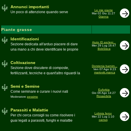
Annunci importanti
Le mie piante
Un poco di attenzione quando serve
Mar 02 Giu 11:27
Gianna
Piante grasse
Identificazioni
Aiuto ID asclepi...
Sezione dedicata all'arduo piacere di dare
Mer 29 Lug 16:47
BobSisca
una mano a chi deve identificare le proprie
piante grasse
Moderatore
Gianna
Coltivazione
Dorstenia barnim...
Sezione dove discutere di composte,
Ven 07 Ago 9:23
mariovitt.manca
fertilizzanti, tecniche e quant'altro riguardi la
coltivazione
Schede di coltivazione A-Z
Moderatore
Luca
Semi e Semine
Euforbia
Come seminare e curare i nuovi nati
Gio 06 Ago 14:27
Rosaedela
Moderatore
pessimo
Parassiti e Malattie
Lobivia ferox
Per chi cerca consigli su come risolvere i
Mer 22 Lug 1:10
cactus
guai legati a parassiti, funghi e malattie
delle piante
Moderatore
beppe58