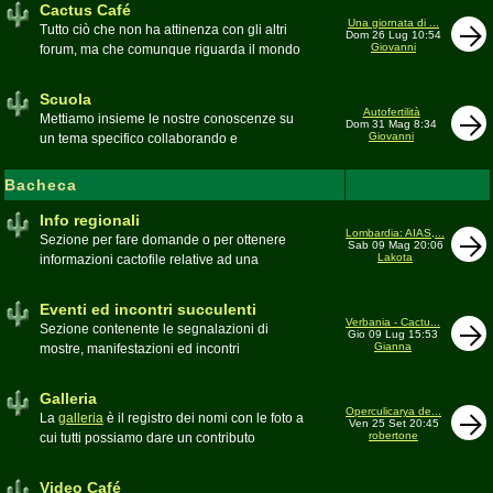
Cactus Café
Una giornata di ...
Tutto ciò che non ha attinenza con gli altri
Dom 26 Lug 10:54
Giovanni
forum, ma che comunque riguarda il mondo
delle grasse. Discussioni, dubbi,
esperienze, viaggi e altro
Scuola
Moderatore
pessimo
Autofertilità
Mettiamo insieme le nostre conoscenze su
Dom 31 Mag 8:34
Giovanni
un tema specifico collaborando e
ricercando. Consultate qui il
Glossario
cactofilo
Bacheca
Moderatore
beppe58
Info regionali
Lombardia: AIAS,...
Sezione per fare domande o per ottenere
Sab 09 Mag 20:06
Lakota
informazioni cactofile relative ad una
specifica area geografica
Moderatore
Gianna
Eventi ed incontri succulenti
Verbania - Cactu...
Sezione contenente le segnalazioni di
Gio 09 Lug 15:53
Gianna
mostre, manifestazioni ed incontri
succulenti, ed i relativi resoconti fotografici
Moderatore
Gianna
Galleria
Operculicarya de...
La
galleria
è il registro dei nomi con le foto a
Ven 25 Set 20:45
robertone
cui tutti possiamo dare un contributo
condividendo le nostre piante. In questo
spazio discutiamo SOLO di errori,
Video Café