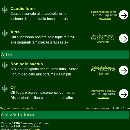
sudafricane. Caratteristica è l'apertura dei
fiori a mezzo dì per buona parte delle
Caudiciformi
appartenenti alla famiglia
Pachypodium lame...
Spazio riservato alle caudiciformi, un
Lun 27 Lug 18:31
giovasse
insieme di piante dalla base tuberosa
Moderatore
Gianna
Altre
Avonia quinaria
Qui si possono postare solo topic relativi
Mer 29 Ott 10:51
Giovanni
alle seguenti famiglie: Asteraceae(ex.
Compositae) gen. Senecio ed Othonna;
Didiereaceae; Dracaenaceae gen.
Altro
Sansevieria; Lamiaceae (ex. Labiatae) gen.
Coleus e Plectranthus; Peperomiaceae gen.
Non solo cactus
Talee di oleandro
Peperomia (solo specie succulente);
Sezione poliglotta per chi ama tutto il verde.
Dom 28 Giu 12:02
Geraniaceae gen. Pelargonium, Monsonia
Spinato
Forum dedicato alla flora ma da un più
e Sarcocaulon; Portulacaceae gen.
ampio punto di vista
Anacampseros, Avonia, Ceraria, Portulaca,
Moderatore
beppe58
OT
Talinum, Portulacaria
Architetto paesa...
Off Topic o più semplicemente fuori tema.
Mer 15 Lug 14:54
giovasse
Discussioni in libertà ... parliamo di altro
Moderatore
beppe58
Segna forum come già letti
Tutti i fusi orari sono GMT + 1 ora
Chi c'è in linea
Ci sono
513070
messaggi nel forum
Abbiamo
6148
utenti registrati
Ultimo utente iscritto
KCactus