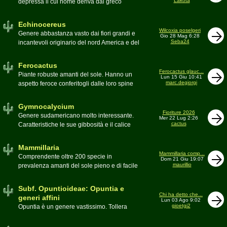
Lakota
depressa il cui nome deriva dal greco
Moderatore
Luca
Echinos ovvero porcospino per la sommaria
somiglianza. Insieme a Ferocactus sono
Echinocereus
denominati cactus barile per il loro notevole
Wilcoxia poselgeri
Genere abbastanza vasto dai fiori grandi e
Gio 28 Mag 6:28
volume, forma e disposizione
Seba24
incantevoli originario del nord America e del
Moderatore
pessimo
Messico
Moderatore
Antonietta
Ferocactus
Ferocactus glauc...
Piante robuste amanti del sole. Hanno un
Lun 15 Giu 10:41
marc.degiorgi
aspetto feroce conferitogli dalle loro spine
dure e acute come lame
Moderatore
Antonietta
Gymnocalycium
Fioriture 2026
Genere sudamericano molto interessante.
Mer 22 Lug 2:26
cactus
Caratteristiche le sue gibbosità e il calice
glabro
Moderatore
Gianna
Mammillaria
Mammillaria comp...
Comprendente oltre 200 specie in
Dom 21 Giu 19:07
maurillio
prevalenza amanti del sole pieno e di facile
coltivazione.
Schede A-Z
Moderatore
maurillio
Subf. Opuntioideae: Opuntia e
Chi ha detto che...
generi affini
Lun 03 Ago 9:02
gioetgi2
Opuntia è un genere vastissimo. Tollera
qualsiasi tipo di clima, tanto da spingersi a
colonizzare anche terre freddissime come il