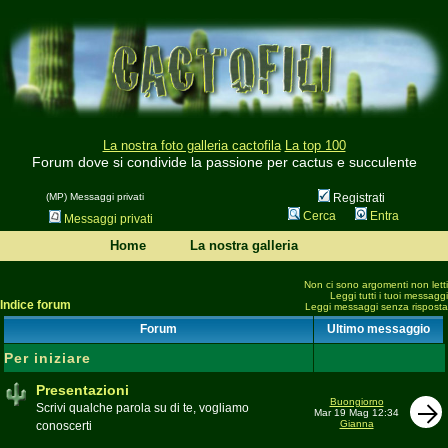
La nostra foto galleria cactofila
La top 100
Forum dove si condivide la passione per cactus e succulente
(MP) Messaggi privati
Registrati
Cerca
Entra
Messaggi privati
Home
La nostra galleria
Non ci sono argomenti non letti
Leggi tutti i tuoi messaggi
Indice forum
Leggi messaggi senza risposta
Forum
Ultimo messaggio
Per iniziare
Presentazioni
Buongiorno
Scrivi qualche parola su di te, vogliamo
Mar 19 Mag 12:34
Gianna
conoscerti
Moderatore
beppe58