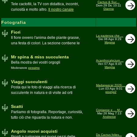
inesattezze, idee e altro inerenti l'argomento
Cactus & Suc...
Tele cactofili, la TV con didattica, incontri,
Dom 29 Dic 10:11
Gianna
curiosità e molto altro.
Il nostro canale
YouTube
Fotografia
Fiori
La pazienza che ...
Il fiore ovvero l'anima delle piante grasse,
Gio 06 Ago 9:29
Magma
una festa di colori. La sezione contiene le
foto di piante succulente in fiore
Mr spina & miss succulenta
Acanthocalycium ...
Bella mostra dei vostri orgogli
Ven 07 Ago 8:45
Magma
Moderatore
pessimo
Viaggi succulenti
Madagascar 2026:...
Posta qui le foto di viaggi alla ricerca di
Lun 03 Ago 9:01
gioetgi2
succulente in natura e di visite ad orti
botanici e collezioni private
Moderatore
Gianna
Scatti
Copiapoe e ... M...
Parliamo di fotografia. Reportage, curiosità,
Mar 26 Mag 7:13
Andreroe
tutto ciò che riguarda la natura e non.
Pubblicate qui i vostri scatti
Moderatore
pessimo
Angolo nuovi acquisti
Da Cactus folies...
Pronti a curiosare sui nuovi pezzi delle