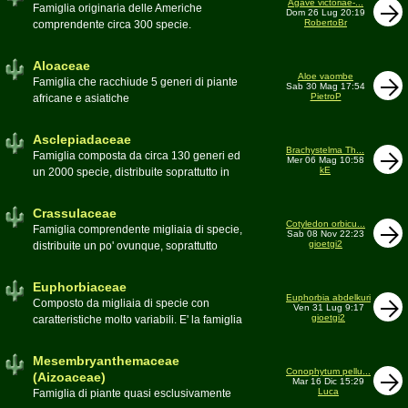
Agave victoriae-...
Toumeya, Uebelmannia, Yavia. Sottotribù:
Famiglia originaria delle Americhe
Dom 26 Lug 20:19
Hylocereinae (Aporocactus, Epiphyllum,
RobertoBr
comprendente circa 300 specie.
ecc.). Tribù Rhipsalideae (Rhipsalis,
Caratteristiche le lunghe foglie acute
Lepismium, ecc.)
spesso terminanti con una spina. 9
Aloaceae
generi:Agave, Beschorneria, Furcraea,
Aloe vaombe
Famiglia che racchiude 5 generi di piante
Sab 30 Mag 17:54
Hesperaloë, Littaea, Manfreda, Polianthes,
PietroP
africane e asiatiche
Prochnyanthes, Yucca
Asclepiadaceae
Brachystelma Th...
Famiglia composta da circa 130 generi ed
Mer 06 Mag 10:58
kE
un 2000 specie, distribuite soprattutto in
Africa. Comprende piante a succulenza di
fusto ed altre con caudice
Crassulaceae
Cotyledon orbicu...
Famiglia comprendente migliaia di specie,
Sab 08 Nov 22:23
gioetgi2
distribuite un po' ovunque, soprattutto
nell'emisfero boreale
Euphorbiaceae
Euphorbia abdelkuri
Composto da migliaia di specie con
Ven 31 Lug 9:17
gioetgi2
caratteristiche molto variabili. E' la famiglia
più estesa anche in termini di
colonizzazione; in habitat sono presenti
Mesembryanthemaceae
popolazioni anche nel nostro paese
Conophytum pellu...
(Aizoaceae)
Mar 16 Dic 15:29
Moderatore
beppe58
Luca
Famiglia di piante quasi esclusivamente