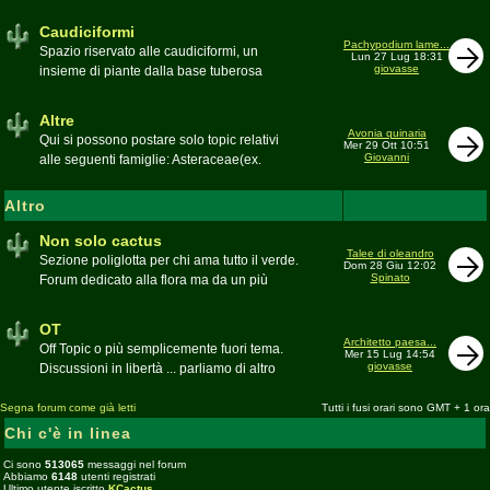
sudafricane. Caratteristica è l'apertura dei
fiori a mezzo dì per buona parte delle
Caudiciformi
appartenenti alla famiglia
Pachypodium lame...
Spazio riservato alle caudiciformi, un
Lun 27 Lug 18:31
giovasse
insieme di piante dalla base tuberosa
Moderatore
Gianna
Altre
Avonia quinaria
Qui si possono postare solo topic relativi
Mer 29 Ott 10:51
Giovanni
alle seguenti famiglie: Asteraceae(ex.
Compositae) gen. Senecio ed Othonna;
Didiereaceae; Dracaenaceae gen.
Altro
Sansevieria; Lamiaceae (ex. Labiatae) gen.
Coleus e Plectranthus; Peperomiaceae gen.
Non solo cactus
Talee di oleandro
Peperomia (solo specie succulente);
Sezione poliglotta per chi ama tutto il verde.
Dom 28 Giu 12:02
Geraniaceae gen. Pelargonium, Monsonia
Spinato
Forum dedicato alla flora ma da un più
e Sarcocaulon; Portulacaceae gen.
ampio punto di vista
Anacampseros, Avonia, Ceraria, Portulaca,
Moderatore
beppe58
OT
Talinum, Portulacaria
Architetto paesa...
Off Topic o più semplicemente fuori tema.
Mer 15 Lug 14:54
giovasse
Discussioni in libertà ... parliamo di altro
Moderatore
beppe58
Segna forum come già letti
Tutti i fusi orari sono GMT + 1 ora
Chi c'è in linea
Ci sono
513065
messaggi nel forum
Abbiamo
6148
utenti registrati
Ultimo utente iscritto
KCactus