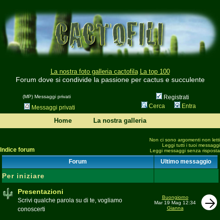
La nostra foto galleria cactofila
La top 100
Forum dove si condivide la passione per cactus e succulente
(MP) Messaggi privati
Registrati
Cerca
Entra
Messaggi privati
Home
La nostra galleria
Non ci sono argomenti non letti
Leggi tutti i tuoi messaggi
Indice forum
Leggi messaggi senza risposta
Forum
Ultimo messaggio
Per iniziare
Presentazioni
Buongiorno
Scrivi qualche parola su di te, vogliamo
Mar 19 Mag 12:34
Gianna
conoscerti
Moderatore
beppe58