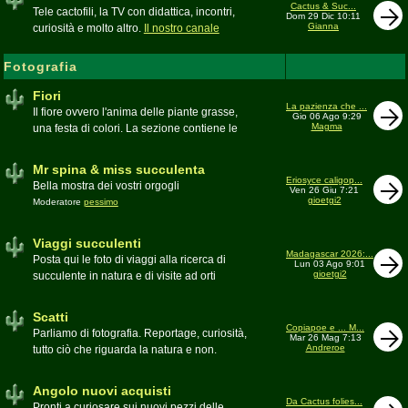
inesattezze, idee e altro inerenti l'argomento
Cactus & Suc...
Tele cactofili, la TV con didattica, incontri,
Dom 29 Dic 10:11
Gianna
curiosità e molto altro.
Il nostro canale
YouTube
Fotografia
Fiori
La pazienza che ...
Il fiore ovvero l'anima delle piante grasse,
Gio 06 Ago 9:29
Magma
una festa di colori. La sezione contiene le
foto di piante succulente in fiore
Mr spina & miss succulenta
Eriosyce caligop...
Bella mostra dei vostri orgogli
Ven 26 Giu 7:21
gioetgi2
Moderatore
pessimo
Viaggi succulenti
Madagascar 2026:...
Posta qui le foto di viaggi alla ricerca di
Lun 03 Ago 9:01
gioetgi2
succulente in natura e di visite ad orti
botanici e collezioni private
Moderatore
Gianna
Scatti
Copiapoe e ... M...
Parliamo di fotografia. Reportage, curiosità,
Mar 26 Mag 7:13
Andreroe
tutto ciò che riguarda la natura e non.
Pubblicate qui i vostri scatti
Moderatore
pessimo
Angolo nuovi acquisti
Da Cactus folies...
Pronti a curiosare sui nuovi pezzi delle