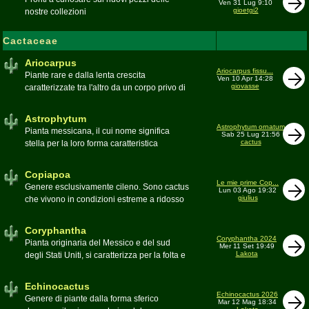
Ven 31 Lug 9:10
gioetgi2
nostre collezioni
Cactaceae
Ariocarpus
Ariocarpus fissu...
Piante rare e dalla lenta crescita
Ven 10 Apr 14:28
giovasse
caratterizzate tra l'altro da un corpo privo di
spine e da una robusta radice fittonante. Le
specie appartenenti al genere sono tutte ad
Astrophytum
alto rischio di scomparsa in habitat. Amanti
Astrophytum ornatum
Pianta messicana, il cui nome significa
Sab 25 Lug 21:56
di terricci calcarei e ben drenati
cactus
stella per la loro forma caratteristica
Moderatore
Luca
Moderatore
Luca
Copiapoa
Le mie prime Cop...
Genere esclusivamente cileno. Sono cactus
Lun 03 Ago 19:32
giulius
che vivono in condizioni estreme a ridosso
del deserto di Atacama, uno dei più aridi del
mondo
Coryphantha
Moderatore
Luca
Coryphantha 2024
Pianta originaria del Messico e del sud
Mer 11 Set 19:49
Lakota
degli Stati Uniti, si caratterizza per la folta e
robusta spinagione e i grandi fiori. Il suo
nome deriva dal greco koryphé (apice)e da
Echinocactus
ànthos (fiore) per via dei suoi fiori che
Echinocactus 2026
Genere di piante dalla forma sferico
Mar 12 Mag 18:34
spuntano sulla cima della pianta