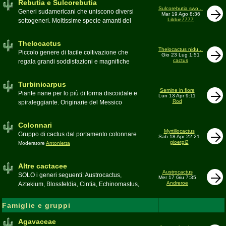
Rebutia e Sulcorebutia
Canada. Caratteristiche le temute spine
Sulcorebutia swo...
Generi sudamericani che uniscono diversi
Mar 19 Ago 8:36
setolose (glochidi), i fiori brillanti e frutti
Libbie7777
sottogeneri. Moltissime specie amanti del
carnosi spesso commestibili
freddo e di terricci tendenzialmente acidi
Moderatore
pessimo
Moderatore
Antonietta
Thelocactus
Thelocactus nidu...
Piccolo genere di facile coltivazione che
Gio 23 Lug 1:51
cactus
regala grandi soddisfazioni e magnifiche
fioriture
Moderatore
Luca
Turbinicarpus
Semine in fiore
Piante nane per lo più di forma discoidale e
Lun 13 Apr 9:11
Rod
spiraleggiante. Originarie del Messico
Moderatore
Luca
Colonnari
Myrtillocactus
Gruppo di cactus dal portamento colonnare
Sab 18 Apr 22:21
gioetgi2
Moderatore
Antonietta
Altre cactacee
Austrocactus
SOLO i generi seguenti: Austrocactus,
Mer 17 Giu 7:35
Andreroe
Aztekium, Blossfeldia, Cintia, Echinomastus,
Encephalocarpus, Epithelantha,
Geohintonia, Obregonia, Oroya,
Famiglie e gruppi
Ortegocactus, Pediocactus, Pelecyphora,
Pereskia, Sclerocactus, Strombocactus ,
Agavaceae