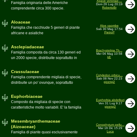
Agave victoriae-...
Toumeya, Uebelmannia, Yavia. Sottotribù:
Famiglia originaria delle Americhe
Dom 26 Lug 20:19
Hylocereinae (Aporocactus, Epiphyllum,
RobertoBr
comprendente circa 300 specie.
ecc.). Tribù Rhipsalideae (Rhipsalis,
Caratteristiche le lunghe foglie acute
Lepismium, ecc.)
spesso terminanti con una spina. 9
Aloaceae
generi:Agave, Beschorneria, Furcraea,
Aloe vaombe
Famiglia che racchiude 5 generi di piante
Sab 30 Mag 17:54
Hesperaloë, Littaea, Manfreda, Polianthes,
PietroP
africane e asiatiche
Prochnyanthes, Yucca
Asclepiadaceae
Brachystelma Th...
Famiglia composta da circa 130 generi ed
Mer 06 Mag 10:58
kE
un 2000 specie, distribuite soprattutto in
Africa. Comprende piante a succulenza di
fusto ed altre con caudice
Crassulaceae
Cotyledon orbicu...
Famiglia comprendente migliaia di specie,
Sab 08 Nov 22:23
gioetgi2
distribuite un po' ovunque, soprattutto
nell'emisfero boreale
Euphorbiaceae
Euphorbia abdelkuri
Composto da migliaia di specie con
Ven 31 Lug 9:17
gioetgi2
caratteristiche molto variabili. E' la famiglia
più estesa anche in termini di
colonizzazione; in habitat sono presenti
Mesembryanthemaceae
popolazioni anche nel nostro paese
Conophytum pellu...
(Aizoaceae)
Mar 16 Dic 15:29
Moderatore
beppe58
Luca
Famiglia di piante quasi esclusivamente