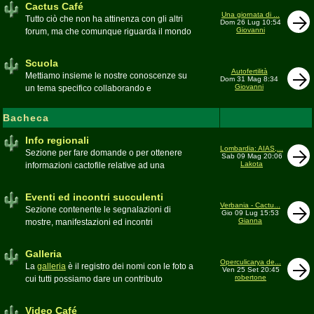
Cactus Café
Una giornata di ...
Tutto ciò che non ha attinenza con gli altri
Dom 26 Lug 10:54
Giovanni
forum, ma che comunque riguarda il mondo
delle grasse. Discussioni, dubbi,
esperienze, viaggi e altro
Scuola
Moderatore
pessimo
Autofertilità
Mettiamo insieme le nostre conoscenze su
Dom 31 Mag 8:34
Giovanni
un tema specifico collaborando e
ricercando. Consultate qui il
Glossario
cactofilo
Bacheca
Moderatore
beppe58
Info regionali
Lombardia: AIAS,...
Sezione per fare domande o per ottenere
Sab 09 Mag 20:06
Lakota
informazioni cactofile relative ad una
specifica area geografica
Moderatore
Gianna
Eventi ed incontri succulenti
Verbania - Cactu...
Sezione contenente le segnalazioni di
Gio 09 Lug 15:53
Gianna
mostre, manifestazioni ed incontri
succulenti, ed i relativi resoconti fotografici
Moderatore
Gianna
Galleria
Operculicarya de...
La
galleria
è il registro dei nomi con le foto a
Ven 25 Set 20:45
robertone
cui tutti possiamo dare un contributo
condividendo le nostre piante. In questo
spazio discutiamo SOLO di errori,
Video Café