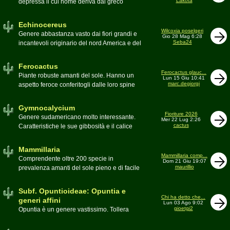
Lakota
depressa il cui nome deriva dal greco
Moderatore
Luca
Echinos ovvero porcospino per la sommaria
somiglianza. Insieme a Ferocactus sono
Echinocereus
denominati cactus barile per il loro notevole
Wilcoxia poselgeri
Genere abbastanza vasto dai fiori grandi e
Gio 28 Mag 6:28
volume, forma e disposizione
Seba24
incantevoli originario del nord America e del
Moderatore
pessimo
Messico
Moderatore
Antonietta
Ferocactus
Ferocactus glauc...
Piante robuste amanti del sole. Hanno un
Lun 15 Giu 10:41
marc.degiorgi
aspetto feroce conferitogli dalle loro spine
dure e acute come lame
Moderatore
Antonietta
Gymnocalycium
Fioriture 2026
Genere sudamericano molto interessante.
Mer 22 Lug 2:26
cactus
Caratteristiche le sue gibbosità e il calice
glabro
Moderatore
Gianna
Mammillaria
Mammillaria comp...
Comprendente oltre 200 specie in
Dom 21 Giu 19:07
maurillio
prevalenza amanti del sole pieno e di facile
coltivazione.
Schede A-Z
Moderatore
maurillio
Subf. Opuntioideae: Opuntia e
Chi ha detto che...
generi affini
Lun 03 Ago 9:02
gioetgi2
Opuntia è un genere vastissimo. Tollera
qualsiasi tipo di clima, tanto da spingersi a
colonizzare anche terre freddissime come il