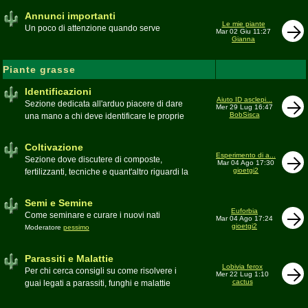
Annunci importanti
Le mie piante
Un poco di attenzione quando serve
Mar 02 Giu 11:27
Gianna
Piante grasse
Identificazioni
Aiuto ID asclepi...
Sezione dedicata all'arduo piacere di dare
Mer 29 Lug 16:47
BobSisca
una mano a chi deve identificare le proprie
piante grasse
Moderatore
Gianna
Coltivazione
Esperimento di a...
Sezione dove discutere di composte,
Mar 04 Ago 17:30
gioetgi2
fertilizzanti, tecniche e quant'altro riguardi la
coltivazione
Schede di coltivazione A-Z
Moderatore
Luca
Semi e Semine
Euforbia
Come seminare e curare i nuovi nati
Mar 04 Ago 17:24
gioetgi2
Moderatore
pessimo
Parassiti e Malattie
Lobivia ferox
Per chi cerca consigli su come risolvere i
Mer 22 Lug 1:10
cactus
guai legati a parassiti, funghi e malattie
delle piante
Moderatore
beppe58