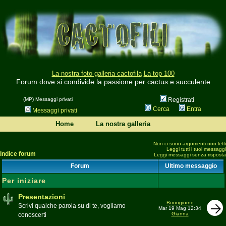
La nostra foto galleria cactofila
La top 100
Forum dove si condivide la passione per cactus e succulente
(MP) Messaggi privati
Registrati
Cerca
Entra
Messaggi privati
Home
La nostra galleria
Non ci sono argomenti non letti
Leggi tutti i tuoi messaggi
Indice forum
Leggi messaggi senza risposta
Forum
Ultimo messaggio
Per iniziare
Presentazioni
Buongiorno
Scrivi qualche parola su di te, vogliamo
Mar 19 Mag 12:34
Gianna
conoscerti
Moderatore
beppe58