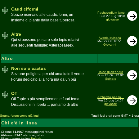
sudafricane. Caratteristica è l'apertura dei
fiori a mezzo dì per buona parte delle
Caudiciformi
appartenenti alla famiglia
Pachypodium lame...
Spazio riservato alle caudiciformi, un
Lun 27 Lug 18:31
giovasse
insieme di piante dalla base tuberosa
Moderatore
Gianna
Altre
Avonia quinaria
Qui si possono postare solo topic relativi
Mer 29 Ott 10:51
Giovanni
alle seguenti famiglie: Asteraceae(ex.
Compositae) gen. Senecio ed Othonna;
Didiereaceae; Dracaenaceae gen.
Altro
Sansevieria; Lamiaceae (ex. Labiatae) gen.
Coleus e Plectranthus; Peperomiaceae gen.
Non solo cactus
Talee di oleandro
Peperomia (solo specie succulente);
Sezione poliglotta per chi ama tutto il verde.
Dom 28 Giu 12:02
Geraniaceae gen. Pelargonium, Monsonia
Spinato
Forum dedicato alla flora ma da un più
e Sarcocaulon; Portulacaceae gen.
ampio punto di vista
Anacampseros, Avonia, Ceraria, Portulaca,
Moderatore
beppe58
OT
Talinum, Portulacaria
Architetto paesa...
Off Topic o più semplicemente fuori tema.
Mer 15 Lug 14:54
giovasse
Discussioni in libertà ... parliamo di altro
Moderatore
beppe58
Segna forum come già letti
Tutti i fusi orari sono GMT + 1 ora
Chi c'è in linea
Ci sono
513067
messaggi nel forum
Abbiamo
6147
utenti registrati
Ultimo utente iscritto
Solaris