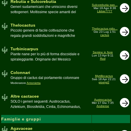
Rebutia e Sulcorebutia
Canada. Caratteristiche le temute spine
Sulcorebutia swo...
Generi sudamericani che uniscono diversi
Mar 19 Ago 8:36
setolose (glochidi), i fiori brillanti e frutti
Libbie7777
sottogeneri. Moltissime specie amanti del
carnosi spesso commestibili
freddo e di terricci tendenzialmente acidi
Moderatore
pessimo
Moderatore
Antonietta
Thelocactus
Thelocactus nidu...
Piccolo genere di facile coltivazione che
Gio 23 Lug 1:51
cactus
regala grandi soddisfazioni e magnifiche
fioriture
Moderatore
Luca
Turbinicarpus
Semine in fiore
Piante nane per lo più di forma discoidale e
Lun 13 Apr 9:11
Rod
spiraleggiante. Originarie del Messico
Moderatore
Luca
Colonnari
Myrtillocactus
Gruppo di cactus dal portamento colonnare
Sab 18 Apr 22:21
gioetgi2
Moderatore
Antonietta
Altre cactacee
Austrocactus
SOLO i generi seguenti: Austrocactus,
Mer 17 Giu 7:35
Andreroe
Aztekium, Blossfeldia, Cintia, Echinomastus,
Encephalocarpus, Epithelantha,
Geohintonia, Obregonia, Oroya,
Famiglie e gruppi
Ortegocactus, Pediocactus, Pelecyphora,
Pereskia, Sclerocactus, Strombocactus ,
Agavaceae