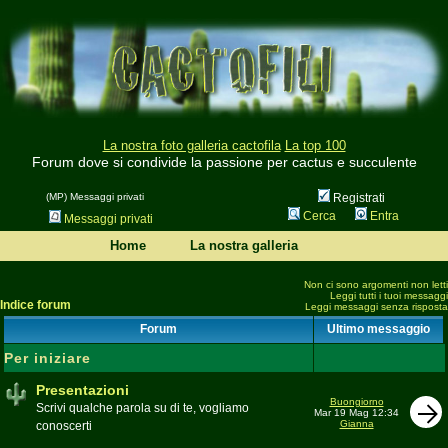
La nostra foto galleria cactofila
La top 100
Forum dove si condivide la passione per cactus e succulente
(MP) Messaggi privati
Registrati
Cerca
Entra
Messaggi privati
Home
La nostra galleria
Non ci sono argomenti non letti
Leggi tutti i tuoi messaggi
Indice forum
Leggi messaggi senza risposta
Forum
Ultimo messaggio
Per iniziare
Presentazioni
Buongiorno
Scrivi qualche parola su di te, vogliamo
Mar 19 Mag 12:34
Gianna
conoscerti
Moderatore
beppe58