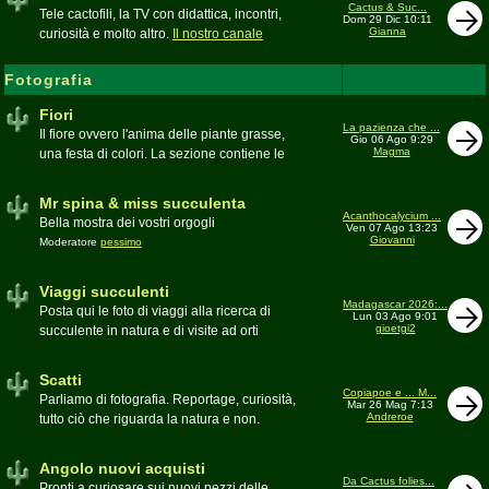
inesattezze, idee e altro inerenti l'argomento
Cactus & Suc...
Tele cactofili, la TV con didattica, incontri,
Dom 29 Dic 10:11
Gianna
curiosità e molto altro.
Il nostro canale
YouTube
Fotografia
Fiori
La pazienza che ...
Il fiore ovvero l'anima delle piante grasse,
Gio 06 Ago 9:29
Magma
una festa di colori. La sezione contiene le
foto di piante succulente in fiore
Mr spina & miss succulenta
Acanthocalycium ...
Bella mostra dei vostri orgogli
Ven 07 Ago 13:23
Giovanni
Moderatore
pessimo
Viaggi succulenti
Madagascar 2026:...
Posta qui le foto di viaggi alla ricerca di
Lun 03 Ago 9:01
gioetgi2
succulente in natura e di visite ad orti
botanici e collezioni private
Moderatore
Gianna
Scatti
Copiapoe e ... M...
Parliamo di fotografia. Reportage, curiosità,
Mar 26 Mag 7:13
Andreroe
tutto ciò che riguarda la natura e non.
Pubblicate qui i vostri scatti
Moderatore
pessimo
Angolo nuovi acquisti
Da Cactus folies...
Pronti a curiosare sui nuovi pezzi delle