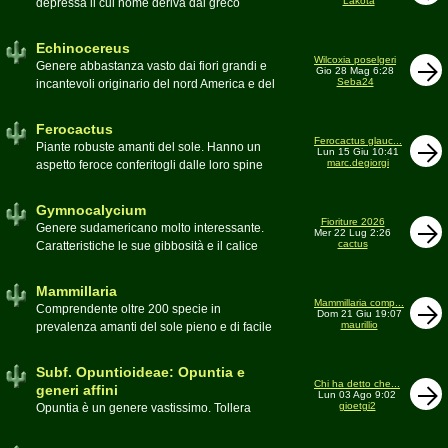
Lakota
depressa il cui nome deriva dal greco
Moderatore
Luca
Echinos ovvero porcospino per la sommaria
somiglianza. Insieme a Ferocactus sono
Echinocereus
denominati cactus barile per il loro notevole
Wilcoxia poselgeri
Genere abbastanza vasto dai fiori grandi e
Gio 28 Mag 6:28
volume, forma e disposizione
Seba24
incantevoli originario del nord America e del
Moderatore
pessimo
Messico
Moderatore
Antonietta
Ferocactus
Ferocactus glauc...
Piante robuste amanti del sole. Hanno un
Lun 15 Giu 10:41
marc.degiorgi
aspetto feroce conferitogli dalle loro spine
dure e acute come lame
Moderatore
Antonietta
Gymnocalycium
Fioriture 2026
Genere sudamericano molto interessante.
Mer 22 Lug 2:26
cactus
Caratteristiche le sue gibbosità e il calice
glabro
Moderatore
Gianna
Mammillaria
Mammillaria comp...
Comprendente oltre 200 specie in
Dom 21 Giu 19:07
maurillio
prevalenza amanti del sole pieno e di facile
coltivazione.
Schede A-Z
Moderatore
maurillio
Subf. Opuntioideae: Opuntia e
Chi ha detto che...
generi affini
Lun 03 Ago 9:02
gioetgi2
Opuntia è un genere vastissimo. Tollera
qualsiasi tipo di clima, tanto da spingersi a
colonizzare anche terre freddissime come il