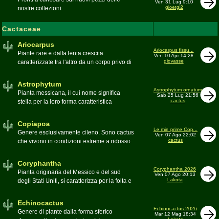
Ven 31 Lug 9:10
gioetgi2
nostre collezioni
Cactaceae
Ariocarpus
Ariocarpus fissu...
Piante rare e dalla lenta crescita
Ven 10 Apr 14:28
giovasse
caratterizzate tra l'altro da un corpo privo di
spine e da una robusta radice fittonante. Le
specie appartenenti al genere sono tutte ad
Astrophytum
alto rischio di scomparsa in habitat. Amanti
Astrophytum ornatum
Pianta messicana, il cui nome significa
Sab 25 Lug 21:56
di terricci calcarei e ben drenati
cactus
stella per la loro forma caratteristica
Moderatore
Luca
Moderatore
Luca
Copiapoa
Le mie prime Cop...
Genere esclusivamente cileno. Sono cactus
Ven 07 Ago 22:02
cactus
che vivono in condizioni estreme a ridosso
del deserto di Atacama, uno dei più aridi del
mondo
Coryphantha
Moderatore
Luca
Coryphantha 2026
Pianta originaria del Messico e del sud
Ven 07 Ago 20:13
Lakota
degli Stati Uniti, si caratterizza per la folta e
robusta spinagione e i grandi fiori. Il suo
nome deriva dal greco koryphé (apice)e da
Echinocactus
ànthos (fiore) per via dei suoi fiori che
Echinocactus 2026
Genere di piante dalla forma sferico
Mar 12 Mag 18:34
spuntano sulla cima della pianta