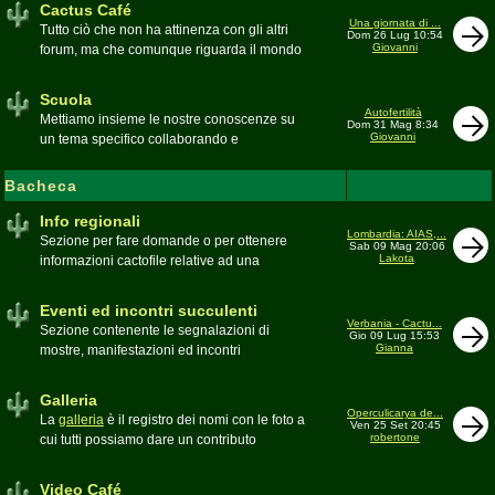
Cactus Café
Una giornata di ...
Tutto ciò che non ha attinenza con gli altri
Dom 26 Lug 10:54
Giovanni
forum, ma che comunque riguarda il mondo
delle grasse. Discussioni, dubbi,
esperienze, viaggi e altro
Scuola
Moderatore
pessimo
Autofertilità
Mettiamo insieme le nostre conoscenze su
Dom 31 Mag 8:34
Giovanni
un tema specifico collaborando e
ricercando. Consultate qui il
Glossario
cactofilo
Bacheca
Moderatore
beppe58
Info regionali
Lombardia: AIAS,...
Sezione per fare domande o per ottenere
Sab 09 Mag 20:06
Lakota
informazioni cactofile relative ad una
specifica area geografica
Moderatore
Gianna
Eventi ed incontri succulenti
Verbania - Cactu...
Sezione contenente le segnalazioni di
Gio 09 Lug 15:53
Gianna
mostre, manifestazioni ed incontri
succulenti, ed i relativi resoconti fotografici
Moderatore
Gianna
Galleria
Operculicarya de...
La
galleria
è il registro dei nomi con le foto a
Ven 25 Set 20:45
robertone
cui tutti possiamo dare un contributo
condividendo le nostre piante. In questo
spazio discutiamo SOLO di errori,
Video Café