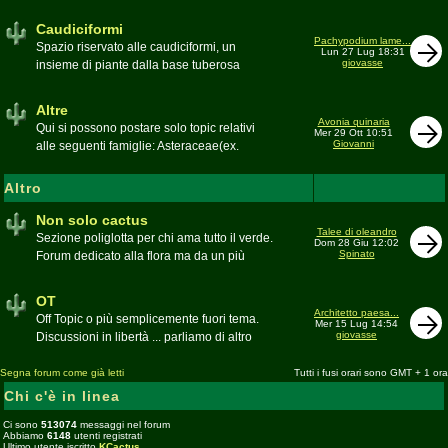
sudafricane. Caratteristica è l'apertura dei
fiori a mezzo dì per buona parte delle
Caudiciformi
appartenenti alla famiglia
Pachypodium lame...
Spazio riservato alle caudiciformi, un
Lun 27 Lug 18:31
giovasse
insieme di piante dalla base tuberosa
Moderatore
Gianna
Altre
Avonia quinaria
Qui si possono postare solo topic relativi
Mer 29 Ott 10:51
Giovanni
alle seguenti famiglie: Asteraceae(ex.
Compositae) gen. Senecio ed Othonna;
Didiereaceae; Dracaenaceae gen.
Altro
Sansevieria; Lamiaceae (ex. Labiatae) gen.
Coleus e Plectranthus; Peperomiaceae gen.
Non solo cactus
Talee di oleandro
Peperomia (solo specie succulente);
Sezione poliglotta per chi ama tutto il verde.
Dom 28 Giu 12:02
Geraniaceae gen. Pelargonium, Monsonia
Spinato
Forum dedicato alla flora ma da un più
e Sarcocaulon; Portulacaceae gen.
ampio punto di vista
Anacampseros, Avonia, Ceraria, Portulaca,
Moderatore
beppe58
OT
Talinum, Portulacaria
Architetto paesa...
Off Topic o più semplicemente fuori tema.
Mer 15 Lug 14:54
giovasse
Discussioni in libertà ... parliamo di altro
Moderatore
beppe58
Segna forum come già letti
Tutti i fusi orari sono GMT + 1 ora
Chi c'è in linea
Ci sono
513074
messaggi nel forum
Abbiamo
6148
utenti registrati
Ultimo utente iscritto
KCactus