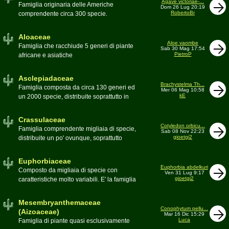
Agave victoriae-...
Toumeya, Uebelmannia, Yavia. Sottotribù:
Famiglia originaria delle Americhe
Dom 26 Lug 20:19
Hylocereinae (Aporocactus, Epiphyllum,
RobertoBr
comprendente circa 300 specie.
ecc.). Tribù Rhipsalideae (Rhipsalis,
Caratteristiche le lunghe foglie acute
Lepismium, ecc.)
spesso terminanti con una spina. 9
Aloaceae
generi:Agave, Beschorneria, Furcraea,
Aloe vaombe
Famiglia che racchiude 5 generi di piante
Sab 30 Mag 17:54
Hesperaloë, Littaea, Manfreda, Polianthes,
PietroP
africane e asiatiche
Prochnyanthes, Yucca
Asclepiadaceae
Brachystelma Th...
Famiglia composta da circa 130 generi ed
Mer 06 Mag 10:58
kE
un 2000 specie, distribuite soprattutto in
Africa. Comprende piante a succulenza di
fusto ed altre con caudice
Crassulaceae
Cotyledon orbicu...
Famiglia comprendente migliaia di specie,
Sab 08 Nov 22:23
gioetgi2
distribuite un po' ovunque, soprattutto
nell'emisfero boreale
Euphorbiaceae
Euphorbia abdelkuri
Composto da migliaia di specie con
Ven 31 Lug 9:17
gioetgi2
caratteristiche molto variabili. E' la famiglia
più estesa anche in termini di
colonizzazione; in habitat sono presenti
Mesembryanthemaceae
popolazioni anche nel nostro paese
Conophytum pellu...
(Aizoaceae)
Mar 16 Dic 15:29
Moderatore
beppe58
Luca
Famiglia di piante quasi esclusivamente