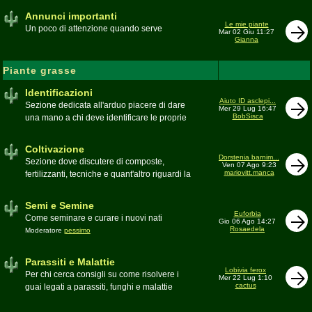
Annunci importanti
Le mie piante
Un poco di attenzione quando serve
Mar 02 Giu 11:27
Gianna
Piante grasse
Identificazioni
Aiuto ID asclepi...
Sezione dedicata all'arduo piacere di dare
Mer 29 Lug 16:47
BobSisca
una mano a chi deve identificare le proprie
piante grasse
Moderatore
Gianna
Coltivazione
Dorstenia barnim...
Sezione dove discutere di composte,
Ven 07 Ago 9:23
mariovitt.manca
fertilizzanti, tecniche e quant'altro riguardi la
coltivazione
Schede di coltivazione A-Z
Moderatore
Luca
Semi e Semine
Euforbia
Come seminare e curare i nuovi nati
Gio 06 Ago 14:27
Rosaedela
Moderatore
pessimo
Parassiti e Malattie
Lobivia ferox
Per chi cerca consigli su come risolvere i
Mer 22 Lug 1:10
cactus
guai legati a parassiti, funghi e malattie
delle piante
Moderatore
beppe58