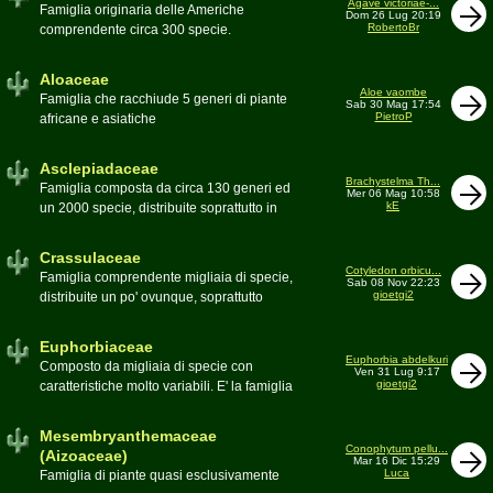
Agave victoriae-...
Toumeya, Uebelmannia, Yavia. Sottotribù:
Famiglia originaria delle Americhe
Dom 26 Lug 20:19
Hylocereinae (Aporocactus, Epiphyllum,
RobertoBr
comprendente circa 300 specie.
ecc.). Tribù Rhipsalideae (Rhipsalis,
Caratteristiche le lunghe foglie acute
Lepismium, ecc.)
spesso terminanti con una spina. 9
Aloaceae
generi:Agave, Beschorneria, Furcraea,
Aloe vaombe
Famiglia che racchiude 5 generi di piante
Sab 30 Mag 17:54
Hesperaloë, Littaea, Manfreda, Polianthes,
PietroP
africane e asiatiche
Prochnyanthes, Yucca
Asclepiadaceae
Brachystelma Th...
Famiglia composta da circa 130 generi ed
Mer 06 Mag 10:58
kE
un 2000 specie, distribuite soprattutto in
Africa. Comprende piante a succulenza di
fusto ed altre con caudice
Crassulaceae
Cotyledon orbicu...
Famiglia comprendente migliaia di specie,
Sab 08 Nov 22:23
gioetgi2
distribuite un po' ovunque, soprattutto
nell'emisfero boreale
Euphorbiaceae
Euphorbia abdelkuri
Composto da migliaia di specie con
Ven 31 Lug 9:17
gioetgi2
caratteristiche molto variabili. E' la famiglia
più estesa anche in termini di
colonizzazione; in habitat sono presenti
Mesembryanthemaceae
popolazioni anche nel nostro paese
Conophytum pellu...
(Aizoaceae)
Mar 16 Dic 15:29
Moderatore
beppe58
Luca
Famiglia di piante quasi esclusivamente