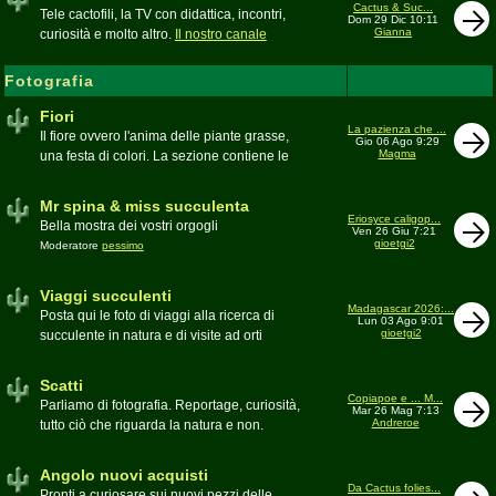
inesattezze, idee e altro inerenti l'argomento
Cactus & Suc...
Tele cactofili, la TV con didattica, incontri,
Dom 29 Dic 10:11
Gianna
curiosità e molto altro.
Il nostro canale
YouTube
Fotografia
Fiori
La pazienza che ...
Il fiore ovvero l'anima delle piante grasse,
Gio 06 Ago 9:29
Magma
una festa di colori. La sezione contiene le
foto di piante succulente in fiore
Mr spina & miss succulenta
Eriosyce caligop...
Bella mostra dei vostri orgogli
Ven 26 Giu 7:21
gioetgi2
Moderatore
pessimo
Viaggi succulenti
Madagascar 2026:...
Posta qui le foto di viaggi alla ricerca di
Lun 03 Ago 9:01
gioetgi2
succulente in natura e di visite ad orti
botanici e collezioni private
Moderatore
Gianna
Scatti
Copiapoe e ... M...
Parliamo di fotografia. Reportage, curiosità,
Mar 26 Mag 7:13
Andreroe
tutto ciò che riguarda la natura e non.
Pubblicate qui i vostri scatti
Moderatore
pessimo
Angolo nuovi acquisti
Da Cactus folies...
Pronti a curiosare sui nuovi pezzi delle