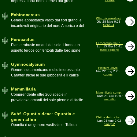
Lakota
depressa il cui nome deriva dal greco
Moderatore
Luca
Echinos ovvero porcospino per la sommaria
somiglianza. Insieme a Ferocactus sono
Echinocereus
denominati cactus barile per il loro notevole
Wilcoxia poselgeri
Genere abbastanza vasto dai fiori grandi e
Gio 28 Mag 6:28
volume, forma e disposizione
Seba24
incantevoli originario del nord America e del
Moderatore
pessimo
Messico
Moderatore
Antonietta
Ferocactus
Ferocactus glauc...
Piante robuste amanti del sole. Hanno un
Lun 15 Giu 10:41
marc.degiorgi
aspetto feroce conferitogli dalle loro spine
dure e acute come lame
Moderatore
Antonietta
Gymnocalycium
Fioriture 2026
Genere sudamericano molto interessante.
Mer 22 Lug 2:26
cactus
Caratteristiche le sue gibbosità e il calice
glabro
Moderatore
Gianna
Mammillaria
Mammillaria comp...
Comprendente oltre 200 specie in
Dom 21 Giu 19:07
maurillio
prevalenza amanti del sole pieno e di facile
coltivazione.
Schede A-Z
Moderatore
maurillio
Subf. Opuntioideae: Opuntia e
Chi ha detto che...
generi affini
Lun 03 Ago 9:02
gioetgi2
Opuntia è un genere vastissimo. Tollera
qualsiasi tipo di clima, tanto da spingersi a
colonizzare anche terre freddissime come il