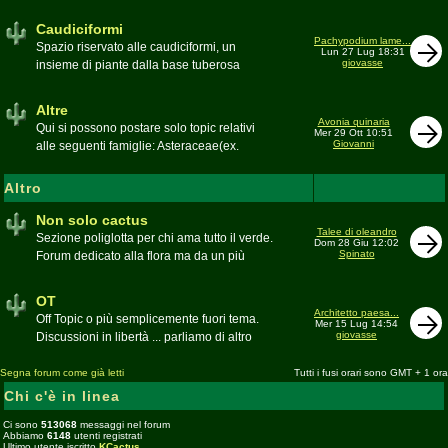
sudafricane. Caratteristica è l'apertura dei
fiori a mezzo dì per buona parte delle
Caudiciformi
appartenenti alla famiglia
Pachypodium lame...
Spazio riservato alle caudiciformi, un
Lun 27 Lug 18:31
giovasse
insieme di piante dalla base tuberosa
Moderatore
Gianna
Altre
Avonia quinaria
Qui si possono postare solo topic relativi
Mer 29 Ott 10:51
Giovanni
alle seguenti famiglie: Asteraceae(ex.
Compositae) gen. Senecio ed Othonna;
Didiereaceae; Dracaenaceae gen.
Altro
Sansevieria; Lamiaceae (ex. Labiatae) gen.
Coleus e Plectranthus; Peperomiaceae gen.
Non solo cactus
Talee di oleandro
Peperomia (solo specie succulente);
Sezione poliglotta per chi ama tutto il verde.
Dom 28 Giu 12:02
Geraniaceae gen. Pelargonium, Monsonia
Spinato
Forum dedicato alla flora ma da un più
e Sarcocaulon; Portulacaceae gen.
ampio punto di vista
Anacampseros, Avonia, Ceraria, Portulaca,
Moderatore
beppe58
OT
Talinum, Portulacaria
Architetto paesa...
Off Topic o più semplicemente fuori tema.
Mer 15 Lug 14:54
giovasse
Discussioni in libertà ... parliamo di altro
Moderatore
beppe58
Segna forum come già letti
Tutti i fusi orari sono GMT + 1 ora
Chi c'è in linea
Ci sono
513068
messaggi nel forum
Abbiamo
6148
utenti registrati
Ultimo utente iscritto
KCactus