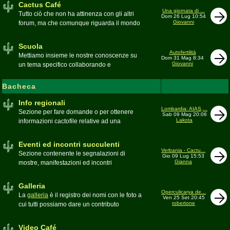
Cactus Café
Una giornata di ...
Tutto ciò che non ha attinenza con gli altri
Dom 26 Lug 10:54
Giovanni
forum, ma che comunque riguarda il mondo
delle grasse. Discussioni, dubbi,
esperienze, viaggi e altro
Scuola
Moderatore
pessimo
Autofertilità
Mettiamo insieme le nostre conoscenze su
Dom 31 Mag 8:34
Giovanni
un tema specifico collaborando e
ricercando. Consultate qui il
Glossario
cactofilo
Bacheca
Moderatore
beppe58
Info regionali
Lombardia: AIAS,...
Sezione per fare domande o per ottenere
Sab 09 Mag 20:06
Lakota
informazioni cactofile relative ad una
specifica area geografica
Moderatore
Gianna
Eventi ed incontri succulenti
Verbania - Cactu...
Sezione contenente le segnalazioni di
Gio 09 Lug 15:53
Gianna
mostre, manifestazioni ed incontri
succulenti, ed i relativi resoconti fotografici
Moderatore
Gianna
Galleria
Operculicarya de...
La
galleria
è il registro dei nomi con le foto a
Ven 25 Set 20:45
robertone
cui tutti possiamo dare un contributo
condividendo le nostre piante. In questo
spazio discutiamo SOLO di errori,
Video Café