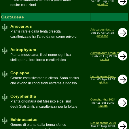
Ven 31 Lug 9:10
gioetgi2
nostre collezioni
Cactaceae
Ariocarpus
Ariocarpus fissu...
Piante rare e dalla lenta crescita
Ven 10 Apr 14:28
giovasse
caratterizzate tra l'altro da un corpo privo di
spine e da una robusta radice fittonante. Le
specie appartenenti al genere sono tutte ad
Astrophytum
alto rischio di scomparsa in habitat. Amanti
Astrophytum ornatum
Pianta messicana, il cui nome significa
Sab 25 Lug 21:56
di terricci calcarei e ben drenati
cactus
stella per la loro forma caratteristica
Moderatore
Luca
Moderatore
Luca
Copiapoa
Le mie prime Cop...
Genere esclusivamente cileno. Sono cactus
Lun 03 Ago 19:32
giulius
che vivono in condizioni estreme a ridosso
del deserto di Atacama, uno dei più aridi del
mondo
Coryphantha
Moderatore
Luca
Coryphantha 2024
Pianta originaria del Messico e del sud
Mer 11 Set 19:49
Lakota
degli Stati Uniti, si caratterizza per la folta e
robusta spinagione e i grandi fiori. Il suo
nome deriva dal greco koryphé (apice)e da
Echinocactus
ànthos (fiore) per via dei suoi fiori che
Echinocactus 2026
Genere di piante dalla forma sferico
Mar 12 Mag 18:34
spuntano sulla cima della pianta