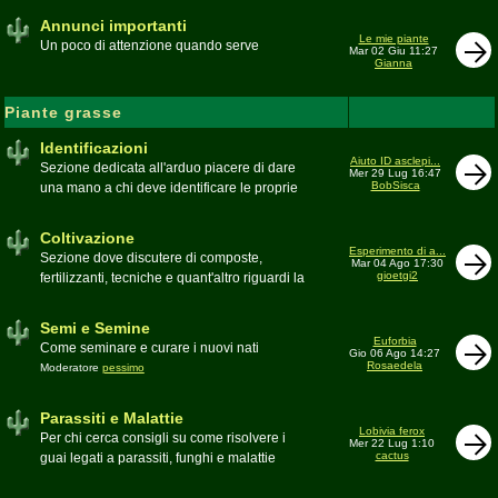
Annunci importanti
Le mie piante
Un poco di attenzione quando serve
Mar 02 Giu 11:27
Gianna
Piante grasse
Identificazioni
Aiuto ID asclepi...
Sezione dedicata all'arduo piacere di dare
Mer 29 Lug 16:47
BobSisca
una mano a chi deve identificare le proprie
piante grasse
Moderatore
Gianna
Coltivazione
Esperimento di a...
Sezione dove discutere di composte,
Mar 04 Ago 17:30
gioetgi2
fertilizzanti, tecniche e quant'altro riguardi la
coltivazione
Schede di coltivazione A-Z
Moderatore
Luca
Semi e Semine
Euforbia
Come seminare e curare i nuovi nati
Gio 06 Ago 14:27
Rosaedela
Moderatore
pessimo
Parassiti e Malattie
Lobivia ferox
Per chi cerca consigli su come risolvere i
Mer 22 Lug 1:10
cactus
guai legati a parassiti, funghi e malattie
delle piante
Moderatore
beppe58