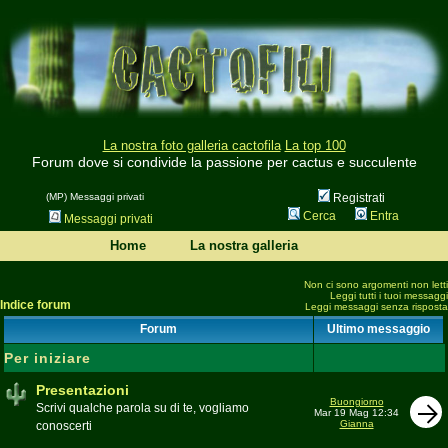
La nostra foto galleria cactofila
La top 100
Forum dove si condivide la passione per cactus e succulente
(MP) Messaggi privati
Registrati
Cerca
Entra
Messaggi privati
Home
La nostra galleria
Non ci sono argomenti non letti
Leggi tutti i tuoi messaggi
Indice forum
Leggi messaggi senza risposta
Forum
Ultimo messaggio
Per iniziare
Presentazioni
Buongiorno
Scrivi qualche parola su di te, vogliamo
Mar 19 Mag 12:34
Gianna
conoscerti
Moderatore
beppe58