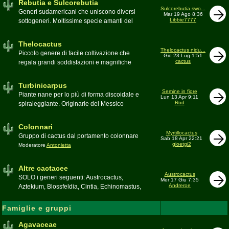
Rebutia e Sulcorebutia
Canada. Caratteristiche le temute spine
Sulcorebutia swo...
Generi sudamericani che uniscono diversi
Mar 19 Ago 8:36
setolose (glochidi), i fiori brillanti e frutti
Libbie7777
sottogeneri. Moltissime specie amanti del
carnosi spesso commestibili
freddo e di terricci tendenzialmente acidi
Moderatore
pessimo
Moderatore
Antonietta
Thelocactus
Thelocactus nidu...
Piccolo genere di facile coltivazione che
Gio 23 Lug 1:51
cactus
regala grandi soddisfazioni e magnifiche
fioriture
Moderatore
Luca
Turbinicarpus
Semine in fiore
Piante nane per lo più di forma discoidale e
Lun 13 Apr 9:11
Rod
spiraleggiante. Originarie del Messico
Moderatore
Luca
Colonnari
Myrtillocactus
Gruppo di cactus dal portamento colonnare
Sab 18 Apr 22:21
gioetgi2
Moderatore
Antonietta
Altre cactacee
Austrocactus
SOLO i generi seguenti: Austrocactus,
Mer 17 Giu 7:35
Andreroe
Aztekium, Blossfeldia, Cintia, Echinomastus,
Encephalocarpus, Epithelantha,
Geohintonia, Obregonia, Oroya,
Famiglie e gruppi
Ortegocactus, Pediocactus, Pelecyphora,
Pereskia, Sclerocactus, Strombocactus ,
Agavaceae