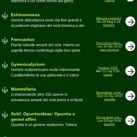
Lakota
depressa il cui nome deriva dal greco
Moderatore
Luca
Echinos ovvero porcospino per la sommaria
somiglianza. Insieme a Ferocactus sono
Echinocereus
denominati cactus barile per il loro notevole
Wilcoxia poselgeri
Genere abbastanza vasto dai fiori grandi e
Gio 28 Mag 6:28
volume, forma e disposizione
Seba24
incantevoli originario del nord America e del
Moderatore
pessimo
Messico
Moderatore
Antonietta
Ferocactus
Ferocactus glauc...
Piante robuste amanti del sole. Hanno un
Lun 15 Giu 10:41
marc.degiorgi
aspetto feroce conferitogli dalle loro spine
dure e acute come lame
Moderatore
Antonietta
Gymnocalycium
Fioriture 2026
Genere sudamericano molto interessante.
Mer 22 Lug 2:26
cactus
Caratteristiche le sue gibbosità e il calice
glabro
Moderatore
Gianna
Mammillaria
Mammillaria comp...
Comprendente oltre 200 specie in
Dom 21 Giu 19:07
maurillio
prevalenza amanti del sole pieno e di facile
coltivazione.
Schede A-Z
Moderatore
maurillio
Subf. Opuntioideae: Opuntia e
Chi ha detto che...
generi affini
Lun 03 Ago 9:02
gioetgi2
Opuntia è un genere vastissimo. Tollera
qualsiasi tipo di clima, tanto da spingersi a
colonizzare anche terre freddissime come il