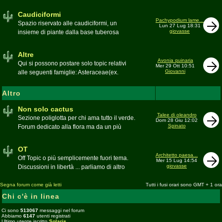
sudafricane. Caratteristica è l'apertura dei
fiori a mezzo dì per buona parte delle
Caudiciformi
appartenenti alla famiglia
Pachypodium lame...
Spazio riservato alle caudiciformi, un
Lun 27 Lug 18:31
giovasse
insieme di piante dalla base tuberosa
Moderatore
Gianna
Altre
Avonia quinaria
Qui si possono postare solo topic relativi
Mer 29 Ott 10:51
Giovanni
alle seguenti famiglie: Asteraceae(ex.
Compositae) gen. Senecio ed Othonna;
Didiereaceae; Dracaenaceae gen.
Altro
Sansevieria; Lamiaceae (ex. Labiatae) gen.
Coleus e Plectranthus; Peperomiaceae gen.
Non solo cactus
Talee di oleandro
Peperomia (solo specie succulente);
Sezione poliglotta per chi ama tutto il verde.
Dom 28 Giu 12:02
Geraniaceae gen. Pelargonium, Monsonia
Spinato
Forum dedicato alla flora ma da un più
e Sarcocaulon; Portulacaceae gen.
ampio punto di vista
Anacampseros, Avonia, Ceraria, Portulaca,
Moderatore
beppe58
OT
Talinum, Portulacaria
Architetto paesa...
Off Topic o più semplicemente fuori tema.
Mer 15 Lug 14:54
giovasse
Discussioni in libertà ... parliamo di altro
Moderatore
beppe58
Segna forum come già letti
Tutti i fusi orari sono GMT + 1 ora
Chi c'è in linea
Ci sono
513067
messaggi nel forum
Abbiamo
6147
utenti registrati
Ultimo utente iscritto
Solaris