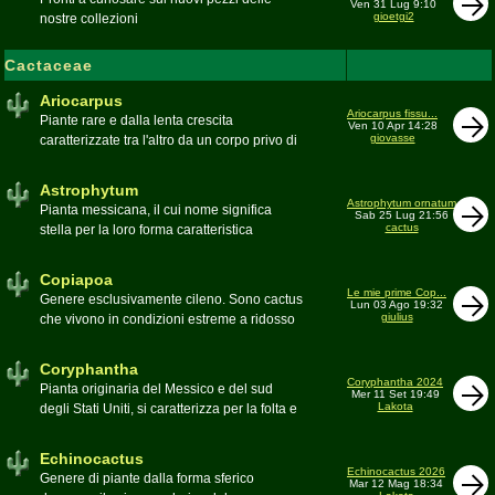
Ven 31 Lug 9:10
gioetgi2
nostre collezioni
Cactaceae
Ariocarpus
Ariocarpus fissu...
Piante rare e dalla lenta crescita
Ven 10 Apr 14:28
giovasse
caratterizzate tra l'altro da un corpo privo di
spine e da una robusta radice fittonante. Le
specie appartenenti al genere sono tutte ad
Astrophytum
alto rischio di scomparsa in habitat. Amanti
Astrophytum ornatum
Pianta messicana, il cui nome significa
Sab 25 Lug 21:56
di terricci calcarei e ben drenati
cactus
stella per la loro forma caratteristica
Moderatore
Luca
Moderatore
Luca
Copiapoa
Le mie prime Cop...
Genere esclusivamente cileno. Sono cactus
Lun 03 Ago 19:32
giulius
che vivono in condizioni estreme a ridosso
del deserto di Atacama, uno dei più aridi del
mondo
Coryphantha
Moderatore
Luca
Coryphantha 2024
Pianta originaria del Messico e del sud
Mer 11 Set 19:49
Lakota
degli Stati Uniti, si caratterizza per la folta e
robusta spinagione e i grandi fiori. Il suo
nome deriva dal greco koryphé (apice)e da
Echinocactus
ànthos (fiore) per via dei suoi fiori che
Echinocactus 2026
Genere di piante dalla forma sferico
Mar 12 Mag 18:34
spuntano sulla cima della pianta