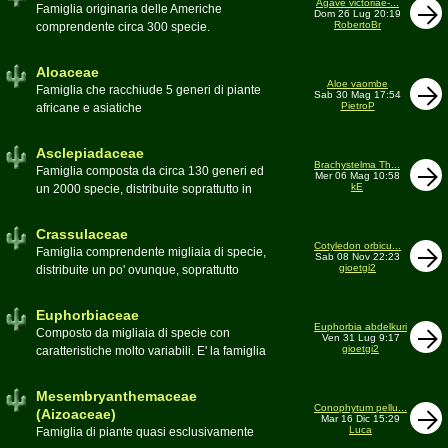
Agave victoriae-...
Toumeya, Uebelmannia, Yavia. Sottotribù:
Famiglia originaria delle Americhe
Dom 26 Lug 20:19
Hylocereinae (Aporocactus, Epiphyllum,
RobertoBr
comprendente circa 300 specie.
ecc.). Tribù Rhipsalideae (Rhipsalis,
Caratteristiche le lunghe foglie acute
Lepismium, ecc.)
spesso terminanti con una spina. 9
Aloaceae
generi:Agave, Beschorneria, Furcraea,
Aloe vaombe
Famiglia che racchiude 5 generi di piante
Sab 30 Mag 17:54
Hesperaloë, Littaea, Manfreda, Polianthes,
PietroP
africane e asiatiche
Prochnyanthes, Yucca
Asclepiadaceae
Brachystelma Th...
Famiglia composta da circa 130 generi ed
Mer 06 Mag 10:58
kE
un 2000 specie, distribuite soprattutto in
Africa. Comprende piante a succulenza di
fusto ed altre con caudice
Crassulaceae
Cotyledon orbicu...
Famiglia comprendente migliaia di specie,
Sab 08 Nov 22:23
gioetgi2
distribuite un po' ovunque, soprattutto
nell'emisfero boreale
Euphorbiaceae
Euphorbia abdelkuri
Composto da migliaia di specie con
Ven 31 Lug 9:17
gioetgi2
caratteristiche molto variabili. E' la famiglia
più estesa anche in termini di
colonizzazione; in habitat sono presenti
Mesembryanthemaceae
popolazioni anche nel nostro paese
Conophytum pellu...
(Aizoaceae)
Mar 16 Dic 15:29
Moderatore
beppe58
Luca
Famiglia di piante quasi esclusivamente