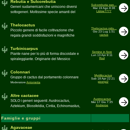
Rebutia e Sulcorebutia
Canada. Caratteristiche le temute spine
Sulcorebutia swo...
Generi sudamericani che uniscono diversi
Mar 19 Ago 8:36
setolose (glochidi), i fiori brillanti e frutti
Libbie7777
sottogeneri. Moltissime specie amanti del
carnosi spesso commestibili
freddo e di terricci tendenzialmente acidi
Moderatore
pessimo
Moderatore
Antonietta
Thelocactus
Thelocactus nidu...
Piccolo genere di facile coltivazione che
Gio 23 Lug 1:51
cactus
regala grandi soddisfazioni e magnifiche
fioriture
Moderatore
Luca
Turbinicarpus
Semine in fiore
Piante nane per lo più di forma discoidale e
Lun 13 Apr 9:11
Rod
spiraleggiante. Originarie del Messico
Moderatore
Luca
Colonnari
Myrtillocactus
Gruppo di cactus dal portamento colonnare
Sab 18 Apr 22:21
gioetgi2
Moderatore
Antonietta
Altre cactacee
Austrocactus
SOLO i generi seguenti: Austrocactus,
Mer 17 Giu 7:35
Andreroe
Aztekium, Blossfeldia, Cintia, Echinomastus,
Encephalocarpus, Epithelantha,
Geohintonia, Obregonia, Oroya,
Famiglie e gruppi
Ortegocactus, Pediocactus, Pelecyphora,
Pereskia, Sclerocactus, Strombocactus ,
Agavaceae