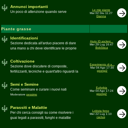
Annunci importanti
Le mie piante
Un poco di attenzione quando serve
Mar 02 Giu 11:27
Gianna
Piante grasse
Identificazioni
Aiuto ID asclepi...
Sezione dedicata all'arduo piacere di dare
Mer 29 Lug 16:47
BobSisca
una mano a chi deve identificare le proprie
piante grasse
Moderatore
Gianna
Coltivazione
Esperimento di a...
Sezione dove discutere di composte,
Mar 04 Ago 17:30
gioetgi2
fertilizzanti, tecniche e quant'altro riguardi la
coltivazione
Schede di coltivazione A-Z
Moderatore
Luca
Semi e Semine
Euforbia
Come seminare e curare i nuovi nati
Mar 04 Ago 17:24
gioetgi2
Moderatore
pessimo
Parassiti e Malattie
Lobivia ferox
Per chi cerca consigli su come risolvere i
Mer 22 Lug 1:10
cactus
guai legati a parassiti, funghi e malattie
delle piante
Moderatore
beppe58