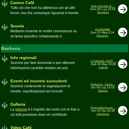
Cactus Café
Una giornata di ...
Tutto ciò che non ha attinenza con gli altri
Dom 26 Lug 10:54
Giovanni
forum, ma che comunque riguarda il mondo
delle grasse. Discussioni, dubbi,
esperienze, viaggi e altro
Scuola
Moderatore
pessimo
Autofertilità
Mettiamo insieme le nostre conoscenze su
Dom 31 Mag 8:34
Giovanni
un tema specifico collaborando e
ricercando. Consultate qui il
Glossario
cactofilo
Bacheca
Moderatore
beppe58
Info regionali
Lombardia: AIAS,...
Sezione per fare domande o per ottenere
Sab 09 Mag 20:06
Lakota
informazioni cactofile relative ad una
specifica area geografica
Moderatore
Gianna
Eventi ed incontri succulenti
Verbania - Cactu...
Sezione contenente le segnalazioni di
Gio 09 Lug 15:53
Gianna
mostre, manifestazioni ed incontri
succulenti, ed i relativi resoconti fotografici
Moderatore
Gianna
Galleria
Operculicarya de...
La
galleria
è il registro dei nomi con le foto a
Ven 25 Set 20:45
robertone
cui tutti possiamo dare un contributo
condividendo le nostre piante. In questo
spazio discutiamo SOLO di errori,
Video Café