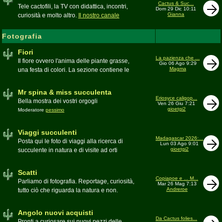
inesattezze, idee e altro inerenti l'argomento
Cactus & Suc...
Tele cactofili, la TV con didattica, incontri,
Dom 29 Dic 10:11
Gianna
curiosità e molto altro.
Il nostro canale
YouTube
Fotografia
Fiori
La pazienza che ...
Il fiore ovvero l'anima delle piante grasse,
Gio 06 Ago 9:29
Magma
una festa di colori. La sezione contiene le
foto di piante succulente in fiore
Mr spina & miss succulenta
Eriosyce caligop...
Bella mostra dei vostri orgogli
Ven 26 Giu 7:21
gioetgi2
Moderatore
pessimo
Viaggi succulenti
Madagascar 2026:...
Posta qui le foto di viaggi alla ricerca di
Lun 03 Ago 9:01
gioetgi2
succulente in natura e di visite ad orti
botanici e collezioni private
Moderatore
Gianna
Scatti
Copiapoe e ... M...
Parliamo di fotografia. Reportage, curiosità,
Mar 26 Mag 7:13
Andreroe
tutto ciò che riguarda la natura e non.
Pubblicate qui i vostri scatti
Moderatore
pessimo
Angolo nuovi acquisti
Da Cactus folies...
Pronti a curiosare sui nuovi pezzi delle