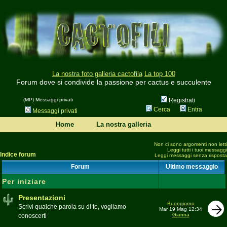
La nostra foto galleria cactofila
La top 100
Forum dove si condivide la passione per cactus e succulente
(MP) Messaggi privati
Registrati
Cerca
Entra
Messaggi privati
Home
La nostra galleria
Non ci sono argomenti non letti
Leggi tutti i tuoi messaggi
Indice forum
Leggi messaggi senza risposta
Forum
Ultimo messaggio
Per iniziare
Presentazioni
Buongiorno
Scrivi qualche parola su di te, vogliamo
Mar 19 Mag 12:34
Gianna
conoscerti
Moderatore
beppe58