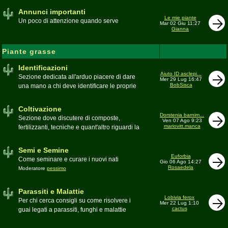
Annunci importanti
Le mie piante
Un poco di attenzione quando serve
Mar 02 Giu 11:27
Gianna
Piante grasse
Identificazioni
Aiuto ID asclepi...
Sezione dedicata all'arduo piacere di dare
Mer 29 Lug 16:47
BobSisca
una mano a chi deve identificare le proprie
piante grasse
Moderatore
Gianna
Coltivazione
Dorstenia barnim...
Sezione dove discutere di composte,
Ven 07 Ago 9:23
mariovitt.manca
fertilizzanti, tecniche e quant'altro riguardi la
coltivazione
Schede di coltivazione A-Z
Moderatore
Luca
Semi e Semine
Euforbia
Come seminare e curare i nuovi nati
Gio 06 Ago 14:27
Rosaedela
Moderatore
pessimo
Parassiti e Malattie
Lobivia ferox
Per chi cerca consigli su come risolvere i
Mer 22 Lug 1:10
cactus
guai legati a parassiti, funghi e malattie
delle piante
Moderatore
beppe58