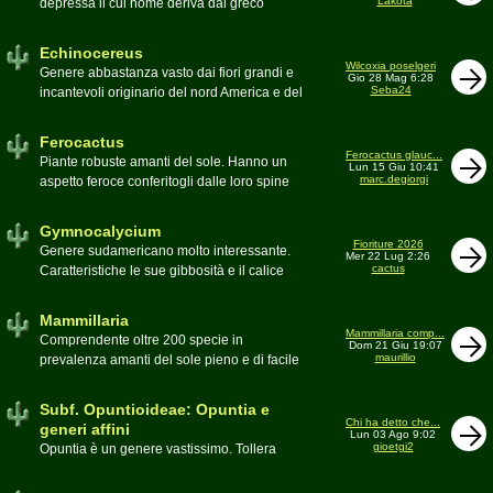
Lakota
depressa il cui nome deriva dal greco
Moderatore
Luca
Echinos ovvero porcospino per la sommaria
somiglianza. Insieme a Ferocactus sono
Echinocereus
denominati cactus barile per il loro notevole
Wilcoxia poselgeri
Genere abbastanza vasto dai fiori grandi e
Gio 28 Mag 6:28
volume, forma e disposizione
Seba24
incantevoli originario del nord America e del
Moderatore
pessimo
Messico
Moderatore
Antonietta
Ferocactus
Ferocactus glauc...
Piante robuste amanti del sole. Hanno un
Lun 15 Giu 10:41
marc.degiorgi
aspetto feroce conferitogli dalle loro spine
dure e acute come lame
Moderatore
Antonietta
Gymnocalycium
Fioriture 2026
Genere sudamericano molto interessante.
Mer 22 Lug 2:26
cactus
Caratteristiche le sue gibbosità e il calice
glabro
Moderatore
Gianna
Mammillaria
Mammillaria comp...
Comprendente oltre 200 specie in
Dom 21 Giu 19:07
maurillio
prevalenza amanti del sole pieno e di facile
coltivazione.
Schede A-Z
Moderatore
maurillio
Subf. Opuntioideae: Opuntia e
Chi ha detto che...
generi affini
Lun 03 Ago 9:02
gioetgi2
Opuntia è un genere vastissimo. Tollera
qualsiasi tipo di clima, tanto da spingersi a
colonizzare anche terre freddissime come il