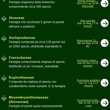
Agave victoriae-...
Toumeya, Uebelmannia, Yavia. Sottotribù:
Famiglia originaria delle Americhe
Dom 26 Lug 20:19
Hylocereinae (Aporocactus, Epiphyllum,
RobertoBr
comprendente circa 300 specie.
ecc.). Tribù Rhipsalideae (Rhipsalis,
Caratteristiche le lunghe foglie acute
Lepismium, ecc.)
spesso terminanti con una spina. 9
Aloaceae
generi:Agave, Beschorneria, Furcraea,
Aloe vaombe
Famiglia che racchiude 5 generi di piante
Sab 30 Mag 17:54
Hesperaloë, Littaea, Manfreda, Polianthes,
PietroP
africane e asiatiche
Prochnyanthes, Yucca
Asclepiadaceae
Brachystelma Th...
Famiglia composta da circa 130 generi ed
Mer 06 Mag 10:58
kE
un 2000 specie, distribuite soprattutto in
Africa. Comprende piante a succulenza di
fusto ed altre con caudice
Crassulaceae
Cotyledon orbicu...
Famiglia comprendente migliaia di specie,
Sab 08 Nov 22:23
gioetgi2
distribuite un po' ovunque, soprattutto
nell'emisfero boreale
Euphorbiaceae
Euphorbia abdelkuri
Composto da migliaia di specie con
Ven 31 Lug 9:17
gioetgi2
caratteristiche molto variabili. E' la famiglia
più estesa anche in termini di
colonizzazione; in habitat sono presenti
Mesembryanthemaceae
popolazioni anche nel nostro paese
Conophytum pellu...
(Aizoaceae)
Mar 16 Dic 15:29
Moderatore
beppe58
Luca
Famiglia di piante quasi esclusivamente