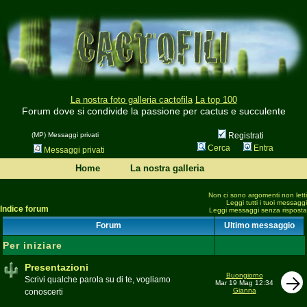
La nostra foto galleria cactofila
La top 100
Forum dove si condivide la passione per cactus e succulente
(MP) Messaggi privati
Registrati
Cerca
Entra
Messaggi privati
Home
La nostra galleria
Non ci sono argomenti non letti
Leggi tutti i tuoi messaggi
Indice forum
Leggi messaggi senza risposta
Forum
Ultimo messaggio
Per iniziare
Presentazioni
Buongiorno
Scrivi qualche parola su di te, vogliamo
Mar 19 Mag 12:34
Gianna
conoscerti
Moderatore
beppe58