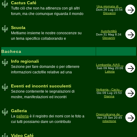
Cactus Café
Una giornata di ...
Tutto ciò che non ha attinenza con gli altri
Dom 26 Lug 10:54
Giovanni
forum, ma che comunque riguarda il mondo
delle grasse. Discussioni, dubbi,
esperienze, viaggi e altro
Scuola
Moderatore
pessimo
Autofertilità
Mettiamo insieme le nostre conoscenze su
Dom 31 Mag 8:34
Giovanni
un tema specifico collaborando e
ricercando. Consultate qui il
Glossario
cactofilo
Bacheca
Moderatore
beppe58
Info regionali
Lombardia: AIAS,...
Sezione per fare domande o per ottenere
Sab 09 Mag 20:06
Lakota
informazioni cactofile relative ad una
specifica area geografica
Moderatore
Gianna
Eventi ed incontri succulenti
Verbania - Cactu...
Sezione contenente le segnalazioni di
Gio 09 Lug 15:53
Gianna
mostre, manifestazioni ed incontri
succulenti, ed i relativi resoconti fotografici
Moderatore
Gianna
Galleria
Operculicarya de...
La
galleria
è il registro dei nomi con le foto a
Ven 25 Set 20:45
robertone
cui tutti possiamo dare un contributo
condividendo le nostre piante. In questo
spazio discutiamo SOLO di errori,
Video Café