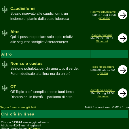
sudafricane. Caratteristica è l'apertura dei
fiori a mezzo dì per buona parte delle
Caudiciformi
appartenenti alla famiglia
Pachypodium lame...
Spazio riservato alle caudiciformi, un
Lun 27 Lug 18:31
giovasse
insieme di piante dalla base tuberosa
Moderatore
Gianna
Altre
Avonia quinaria
Qui si possono postare solo topic relativi
Mer 29 Ott 10:51
Giovanni
alle seguenti famiglie: Asteraceae(ex.
Compositae) gen. Senecio ed Othonna;
Didiereaceae; Dracaenaceae gen.
Altro
Sansevieria; Lamiaceae (ex. Labiatae) gen.
Coleus e Plectranthus; Peperomiaceae gen.
Non solo cactus
Talee di oleandro
Peperomia (solo specie succulente);
Sezione poliglotta per chi ama tutto il verde.
Dom 28 Giu 12:02
Geraniaceae gen. Pelargonium, Monsonia
Spinato
Forum dedicato alla flora ma da un più
e Sarcocaulon; Portulacaceae gen.
ampio punto di vista
Anacampseros, Avonia, Ceraria, Portulaca,
Moderatore
beppe58
OT
Talinum, Portulacaria
Architetto paesa...
Off Topic o più semplicemente fuori tema.
Mer 15 Lug 14:54
giovasse
Discussioni in libertà ... parliamo di altro
Moderatore
beppe58
Segna forum come già letti
Tutti i fusi orari sono GMT + 1 ora
Chi c'è in linea
Ci sono
513074
messaggi nel forum
Abbiamo
6148
utenti registrati
Ultimo utente iscritto
KCactus