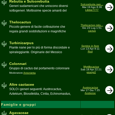
Rebutia e Sulcorebutia
Canada. Caratteristiche le temute spine
Sulcorebutia swo...
Generi sudamericani che uniscono diversi
Mar 19 Ago 8:36
setolose (glochidi), i fiori brillanti e frutti
Libbie7777
sottogeneri. Moltissime specie amanti del
carnosi spesso commestibili
freddo e di terricci tendenzialmente acidi
Moderatore
pessimo
Moderatore
Antonietta
Thelocactus
Thelocactus nidu...
Piccolo genere di facile coltivazione che
Gio 23 Lug 1:51
cactus
regala grandi soddisfazioni e magnifiche
fioriture
Moderatore
Luca
Turbinicarpus
Semine in fiore
Piante nane per lo più di forma discoidale e
Lun 13 Apr 9:11
Rod
spiraleggiante. Originarie del Messico
Moderatore
Luca
Colonnari
Myrtillocactus
Gruppo di cactus dal portamento colonnare
Sab 18 Apr 22:21
gioetgi2
Moderatore
Antonietta
Altre cactacee
Austrocactus
SOLO i generi seguenti: Austrocactus,
Mer 17 Giu 7:35
Andreroe
Aztekium, Blossfeldia, Cintia, Echinomastus,
Encephalocarpus, Epithelantha,
Geohintonia, Obregonia, Oroya,
Famiglie e gruppi
Ortegocactus, Pediocactus, Pelecyphora,
Pereskia, Sclerocactus, Strombocactus ,
Agavaceae