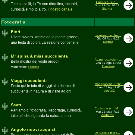
inesattezze, idee e altro inerenti l'argomento
Cactus & Suc...
Tele cactofili, la TV con didattica, incontri,
Dom 29 Dic 10:11
Gianna
curiosità e molto altro.
Il nostro canale
YouTube
Fotografia
Fiori
La pazienza che ...
Il fiore ovvero l'anima delle piante grasse,
Gio 06 Ago 9:29
Magma
una festa di colori. La sezione contiene le
foto di piante succulente in fiore
Mr spina & miss succulenta
Acanthocalycium ...
Bella mostra dei vostri orgogli
Ven 07 Ago 13:23
Giovanni
Moderatore
pessimo
Viaggi succulenti
Madagascar 2026:...
Posta qui le foto di viaggi alla ricerca di
Lun 03 Ago 9:01
gioetgi2
succulente in natura e di visite ad orti
botanici e collezioni private
Moderatore
Gianna
Scatti
Copiapoe e ... M...
Parliamo di fotografia. Reportage, curiosità,
Mar 26 Mag 7:13
Andreroe
tutto ciò che riguarda la natura e non.
Pubblicate qui i vostri scatti
Moderatore
pessimo
Angolo nuovi acquisti
Da Cactus folies...
Pronti a curiosare sui nuovi pezzi delle