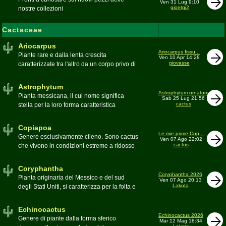
Ven 31 Lug 9:10
gioetgi2
nostre collezioni
Cactaceae
Ariocarpus
Ariocarpus fissu...
Piante rare e dalla lenta crescita
Ven 10 Apr 14:28
giovasse
caratterizzate tra l'altro da un corpo privo di
spine e da una robusta radice fittonante. Le
specie appartenenti al genere sono tutte ad
Astrophytum
alto rischio di scomparsa in habitat. Amanti
Astrophytum ornatum
Pianta messicana, il cui nome significa
Sab 25 Lug 21:56
di terricci calcarei e ben drenati
cactus
stella per la loro forma caratteristica
Moderatore
Luca
Moderatore
Luca
Copiapoa
Le mie prime Cop...
Genere esclusivamente cileno. Sono cactus
Ven 07 Ago 22:02
cactus
che vivono in condizioni estreme a ridosso
del deserto di Atacama, uno dei più aridi del
mondo
Coryphantha
Moderatore
Luca
Coryphantha 2026
Pianta originaria del Messico e del sud
Ven 07 Ago 20:13
Lakota
degli Stati Uniti, si caratterizza per la folta e
robusta spinagione e i grandi fiori. Il suo
nome deriva dal greco koryphé (apice)e da
Echinocactus
ànthos (fiore) per via dei suoi fiori che
Echinocactus 2026
Genere di piante dalla forma sferico
Mar 12 Mag 18:34
spuntano sulla cima della pianta