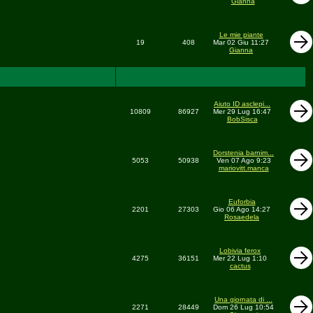
Gianna
Le mie piante
19
408
Mar 02 Giu 11:27
Gianna
Aiuto ID asclepi...
10809
86927
Mer 29 Lug 16:47
BobSisca
Dorstenia barnim...
5053
50938
Ven 07 Ago 9:23
mariovitt.manca
Euforbia
2201
27303
Gio 06 Ago 14:27
Rosaedela
Lobivia ferox
4275
36151
Mer 22 Lug 1:10
cactus
Una giornata di ...
2271
28449
Dom 26 Lug 10:54