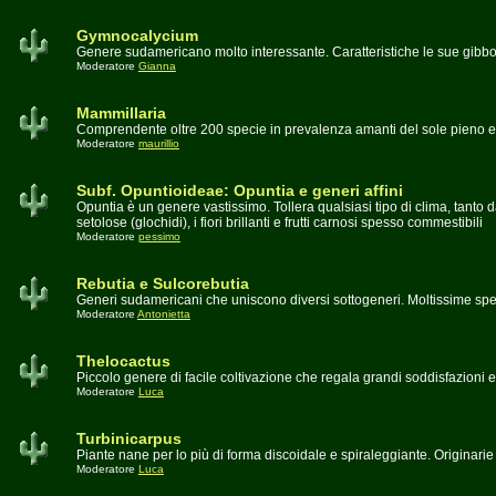
Gymnocalycium
Genere sudamericano molto interessante. Caratteristiche le sue gibbosi
Moderatore
Gianna
Mammillaria
Comprendente oltre 200 specie in prevalenza amanti del sole pieno e d
Moderatore
maurillio
Subf. Opuntioideae: Opuntia e generi affini
Opuntia è un genere vastissimo. Tollera qualsiasi tipo di clima, tanto
setolose (glochidi), i fiori brillanti e frutti carnosi spesso commestibili
Moderatore
pessimo
Rebutia e Sulcorebutia
Generi sudamericani che uniscono diversi sottogeneri. Moltissime spec
Moderatore
Antonietta
Thelocactus
Piccolo genere di facile coltivazione che regala grandi soddisfazioni e
Moderatore
Luca
Turbinicarpus
Piante nane per lo più di forma discoidale e spiraleggiante. Originari
Moderatore
Luca