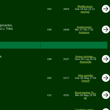
Myrtillocactus
263
2604
Sab 18 Apr 22:21
gioetgi2
egocactus,
Austrocactus
c.). Tribù
339
2649
Mer 17 Giu 7:35
Andreroe
e,
Agave victoriae-...
199
2637
Dom 26 Lug 20:19
RobertoBr
Aloe vaombe
260
2277
Sab 30 Mag 17:54
PietroP
Brachystelma Th...
212
2031
Mer 06 Mag 10:58
kE
Cotyledon orbicu...