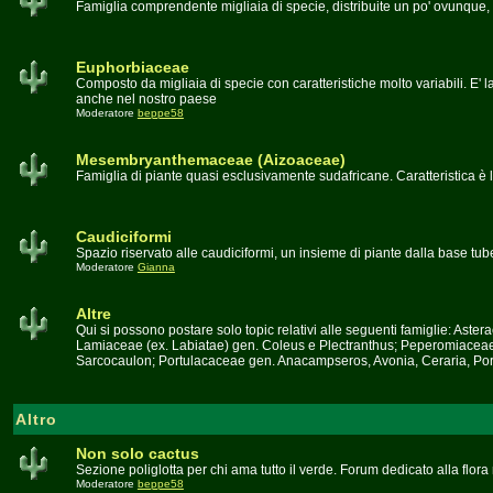
Famiglia comprendente migliaia di specie, distribuite un po' ovunque, 
Euphorbiaceae
Composto da migliaia di specie con caratteristiche molto variabili. E' l
anche nel nostro paese
Moderatore
beppe58
Mesembryanthemaceae (Aizoaceae)
Famiglia di piante quasi esclusivamente sudafricane. Caratteristica è l
Caudiciformi
Spazio riservato alle caudiciformi, un insieme di piante dalla base tu
Moderatore
Gianna
Altre
Qui si possono postare solo topic relativi alle seguenti famiglie: A
Lamiaceae (ex. Labiatae) gen. Coleus e Plectranthus; Peperomiacea
Sarcocaulon; Portulacaceae gen. Anacampseros, Avonia, Ceraria, Port
Altro
Non solo cactus
Sezione poliglotta per chi ama tutto il verde. Forum dedicato alla flor
Moderatore
beppe58