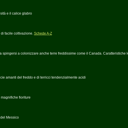
tà e il calice glabro
i facile coltivazione.
Schede A-Z
 da spingersi a colonizzare anche terre freddissime come il Canada. Caratteristiche 
ie amanti del freddo e di terricci tendenzialmente acidi
 magnifiche fioriture
e del Messico