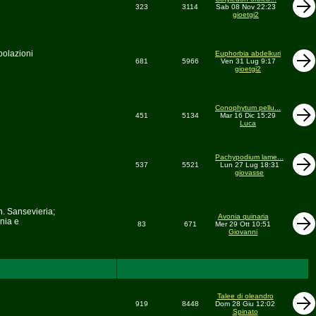
323
3114
Sab 08 Nov 22:23
gioetgi2
polazioni
Euphorbia abdelkuri
681
5966
Ven 31 Lug 9:17
gioetgi2
Conophytum pellu...
451
5134
Mar 16 Dic 15:29
Luca
Pachypodium lame...
537
5521
Lun 27 Lug 18:31
giovasse
n. Sansevieria;
Avonia quinaria
nia e
83
671
Mer 29 Ott 10:51
Giovanni
Talee di oleandro
919
8448
Dom 28 Giu 12:02
Spinato