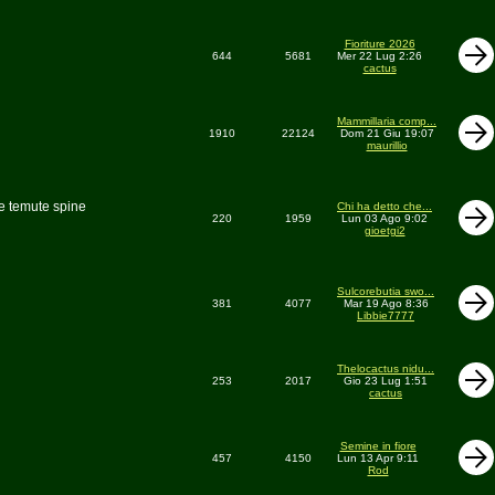
Fioriture 2026
644
5681
Mer 22 Lug 2:26
cactus
Mammillaria comp...
1910
22124
Dom 21 Giu 19:07
maurillio
le temute spine
Chi ha detto che...
220
1959
Lun 03 Ago 9:02
gioetgi2
Sulcorebutia swo...
381
4077
Mar 19 Ago 8:36
Libbie7777
Thelocactus nidu...
253
2017
Gio 23 Lug 1:51
cactus
Semine in fiore
457
4150
Lun 13 Apr 9:11
Rod