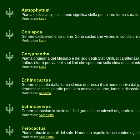
Astrophytum
Pianta messicana, il cui nome significa stella per la loro forma caratter
Moderatore
Luca
Copiapoa
Genere esclusivamente cileno. Sono cactus che vivono in condizioni e
Moderatore
Luca
Coryphantha
Pianta originaria del Messico e del sud degli Stati Uniti, si caratterizz
ànthos (fiore) per via dei suoi fiori che spuntano sulla cima della piant
Moderatore
Luca
Echinocactus
Genere di piante dalla forma sferico depressa il cui nome deriva dal
denominati cactus barile per il loro notevole volume, forma e disposiz
Moderatore
pessimo
Echinocereus
Genere abbastanza vasto dai fiori grandi e incantevoli originario del
Moderatore
Antonietta
Ferocactus
Piante robuste amanti del sole. Hanno un aspetto feroce conferitogli 
Moderatore
Antonietta