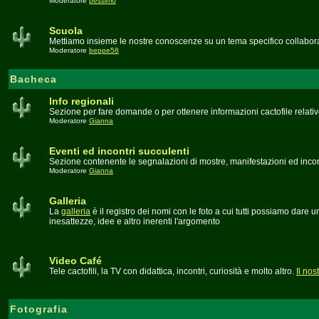
Moderatore
pessimo
Scuola
Mettiamo insieme le nostre conoscenze su un tema specifico collabora
Moderatore
beppe58
Bacheca
Info regionali
Sezione per fare domande o per ottenere informazioni cactofile relati
Moderatore
Gianna
Eventi ed incontri succulenti
Sezione contenente le segnalazioni di mostre, manifestazioni ed incontri
Moderatore
Gianna
Galleria
La
galleria
è il registro dei nomi con le foto a cui tutti possiamo dare
inesattezze, idee e altro inerenti l'argomento
Video Café
Tele cactofili, la TV con didattica, incontri, curiosità e molto altro.
Il no
Fotografia