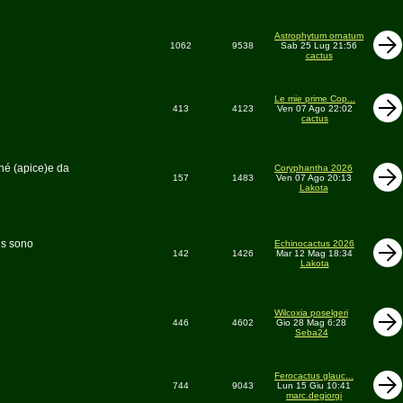
Astrophytum ornatum
1062
9538
Sab 25 Lug 21:56
cactus
Le mie prime Cop...
413
4123
Ven 07 Ago 22:02
cactus
phé (apice)e da
Coryphantha 2026
157
1483
Ven 07 Ago 20:13
Lakota
us sono
Echinocactus 2026
142
1426
Mar 12 Mag 18:34
Lakota
Wilcoxia poselgeri
446
4602
Gio 28 Mag 6:28
Seba24
Ferocactus glauc...
744
9043
Lun 15 Giu 10:41
marc.degiorgi