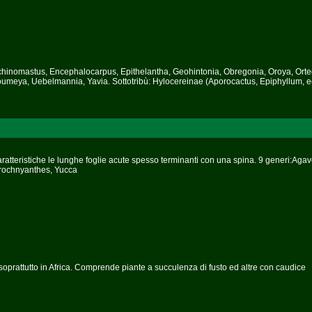
 Echinomastus, Encephalocarpus, Epithelantha, Geohintonia, Obregonia, Oroya, Ort
umeya, Uebelmannia, Yavia. Sottotribù: Hylocereinae (Aporocactus, Epiphyllum, ec
atteristiche le lunghe foglie acute spesso terminanti con una spina. 9 generi:Agav
Prochnyanthes, Yucca
soprattutto in Africa. Comprende piante a succulenza di fusto ed altre con caudice