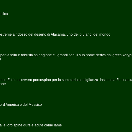
istica
streme a ridosso del deserto di Atacama, uno dei più aridi del mondo
a per la folta e robusta spinagione e i grandi fiori. Il suo nome deriva dal greco kory
a
 greco Echinos ovvero porcospino per la sommaria somiglianza. Insieme a Ferocact
ione
 nord America e del Messico
dalle loro spine dure e acute come lame