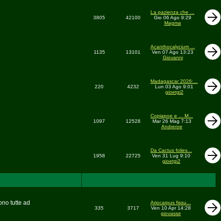
La pazienza che ...
3805
42100
Gio 06 Ago 9:29
Magma
Acanthocalycium ...
1135
13101
Ven 07 Ago 13:23
Giovanni
Madagascar 2026:...
220
4232
Lun 03 Ago 9:01
gioetgi2
Copiapoe e ... M...
1097
12528
Mar 26 Mag 7:13
Andreroe
Da Cactus folies...
1958
22725
Ven 31 Lug 9:10
gioetgi2
ono tutte ad
Ariocarpus fissu...
335
3717
Ven 10 Apr 14:28
giovasse