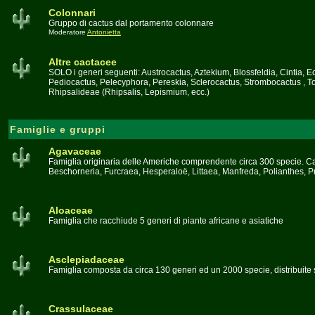
Colonnari
Gruppo di cactus dal portamento colonnare
Moderatore
Antonietta
Altre cactacee
SOLO i generi seguenti: Austrocactus, Aztekium, Blossfeldia, Cintia,
Pediocactus, Pelecyphora, Pereskia, Sclerocactus, Strombocactus , To
Rhipsalideae (Rhipsalis, Lepismium, ecc.)
Famiglie e gruppi
Agavaceae
Famiglia originaria delle Americhe comprendente circa 300 specie. Car
Beschorneria, Furcraea, Hesperaloë, Littaea, Manfreda, Polianthes, 
Aloaceae
Famiglia che racchiude 5 generi di piante africane e asiatiche
Asclepiadaceae
Famiglia composta da circa 130 generi ed un 2000 specie, distribuite 
Crassulaceae