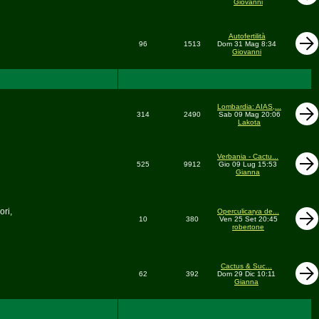
Giovanni
Autofertilità
96
1513
Dom 31 Mag 8:34
Giovanni
Lombardia: AIAS,...
314
2490
Sab 09 Mag 20:06
Lakota
Verbania - Cactu...
525
9912
Gio 09 Lug 15:53
Gianna
ori,
Operculicarya de...
10
380
Ven 25 Set 20:45
robertone
Cactus & Suc...
62
392
Dom 29 Dic 10:11
Gianna