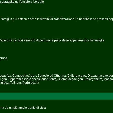
soprattutto nell'emisfero boreale
a famiglia più estesa anche in termini di colonizzazione; in habitat sono presenti po
'apertura dei fiori a mezzo dì per buona parte delle appartenenti alla famiglia
berosa
steraceae(ex. Compositae) gen. Senecio ed Othonna; Didiereaceae; Dracaenaceae ge
e gen. Peperomia (solo specie succulente); Geraniaceae gen. Pelargonium, Monso
ulaca, Talinum, Portulacaria
a ma da un più ampio punto di vista