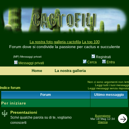
La nostra foto galleria cactofila
La top 100
Forum dove si condivide la passione per cactus e succulente
(MP) Messaggi privati
Registrati
Cerca
Entra
Messaggi privati
Home
La nostra galleria
Non ci sono argomenti non letti
Leggi tutti i tuoi messaggi
Indice forum
Leggi messaggi senza risposta
Forum
Ultimo messaggio
Per iniziare
Presentazioni
Buongiorno
Scrivi qualche parola su di te, vogliamo
Mar 19 Mag 12:34
Gianna
conoscerti
Moderatore
beppe58