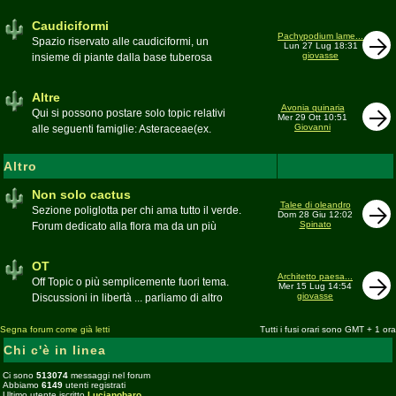
sudafricane. Caratteristica è l'apertura dei
fiori a mezzo dì per buona parte delle
Caudiciformi
appartenenti alla famiglia
Pachypodium lame...
Spazio riservato alle caudiciformi, un
Lun 27 Lug 18:31
giovasse
insieme di piante dalla base tuberosa
Moderatore
Gianna
Altre
Avonia quinaria
Qui si possono postare solo topic relativi
Mer 29 Ott 10:51
Giovanni
alle seguenti famiglie: Asteraceae(ex.
Compositae) gen. Senecio ed Othonna;
Didiereaceae; Dracaenaceae gen.
Altro
Sansevieria; Lamiaceae (ex. Labiatae) gen.
Coleus e Plectranthus; Peperomiaceae gen.
Non solo cactus
Talee di oleandro
Peperomia (solo specie succulente);
Sezione poliglotta per chi ama tutto il verde.
Dom 28 Giu 12:02
Geraniaceae gen. Pelargonium, Monsonia
Spinato
Forum dedicato alla flora ma da un più
e Sarcocaulon; Portulacaceae gen.
ampio punto di vista
Anacampseros, Avonia, Ceraria, Portulaca,
Moderatore
beppe58
OT
Talinum, Portulacaria
Architetto paesa...
Off Topic o più semplicemente fuori tema.
Mer 15 Lug 14:54
giovasse
Discussioni in libertà ... parliamo di altro
Moderatore
beppe58
Segna forum come già letti
Tutti i fusi orari sono GMT + 1 ora
Chi c'è in linea
Ci sono
513074
messaggi nel forum
Abbiamo
6149
utenti registrati
Ultimo utente iscritto
Lucianobaro