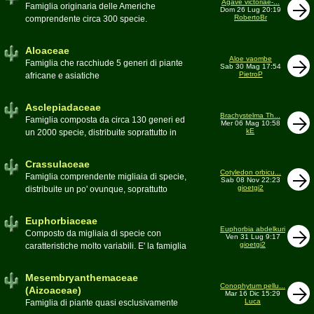
Agave victoriae-...
Toumeya, Uebelmannia, Yavia. Sottotribù:
Famiglia originaria delle Americhe
Dom 26 Lug 20:19
Hylocereinae (Aporocactus, Epiphyllum,
RobertoBr
comprendente circa 300 specie.
ecc.). Tribù Rhipsalideae (Rhipsalis,
Caratteristiche le lunghe foglie acute
Lepismium, ecc.)
spesso terminanti con una spina. 9
Aloaceae
generi:Agave, Beschorneria, Furcraea,
Aloe vaombe
Famiglia che racchiude 5 generi di piante
Sab 30 Mag 17:54
Hesperaloë, Littaea, Manfreda, Polianthes,
PietroP
africane e asiatiche
Prochnyanthes, Yucca
Asclepiadaceae
Brachystelma Th...
Famiglia composta da circa 130 generi ed
Mer 06 Mag 10:58
kE
un 2000 specie, distribuite soprattutto in
Africa. Comprende piante a succulenza di
fusto ed altre con caudice
Crassulaceae
Cotyledon orbicu...
Famiglia comprendente migliaia di specie,
Sab 08 Nov 22:23
gioetgi2
distribuite un po' ovunque, soprattutto
nell'emisfero boreale
Euphorbiaceae
Euphorbia abdelkuri
Composto da migliaia di specie con
Ven 31 Lug 9:17
gioetgi2
caratteristiche molto variabili. E' la famiglia
più estesa anche in termini di
colonizzazione; in habitat sono presenti
Mesembryanthemaceae
popolazioni anche nel nostro paese
Conophytum pellu...
(Aizoaceae)
Mar 16 Dic 15:29
Moderatore
beppe58
Luca
Famiglia di piante quasi esclusivamente