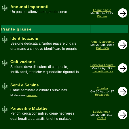
Annunci importanti
Le mie piante
Un poco di attenzione quando serve
Mar 02 Giu 11:27
Gianna
Piante grasse
Identificazioni
Aiuto ID asclepi...
Sezione dedicata all'arduo piacere di dare
Mer 29 Lug 16:47
BobSisca
una mano a chi deve identificare le proprie
piante grasse
Moderatore
Gianna
Coltivazione
Dorstenia barnim...
Sezione dove discutere di composte,
Ven 07 Ago 9:23
mariovitt.manca
fertilizzanti, tecniche e quant'altro riguardi la
coltivazione
Schede di coltivazione A-Z
Moderatore
Luca
Semi e Semine
Euforbia
Come seminare e curare i nuovi nati
Gio 06 Ago 14:27
Rosaedela
Moderatore
pessimo
Parassiti e Malattie
Lobivia ferox
Per chi cerca consigli su come risolvere i
Mer 22 Lug 1:10
cactus
guai legati a parassiti, funghi e malattie
delle piante
Moderatore
beppe58