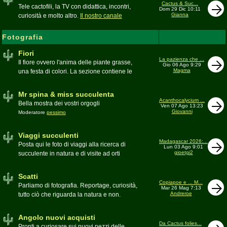
inesattezze, idee e altro inerenti l'argomento
Cactus & Suc...
Tele cactofili, la TV con didattica, incontri,
Dom 29 Dic 10:11
Gianna
curiosità e molto altro.
Il nostro canale
YouTube
Fotografia
Fiori
La pazienza che ...
Il fiore ovvero l'anima delle piante grasse,
Gio 06 Ago 9:29
Magma
una festa di colori. La sezione contiene le
foto di piante succulente in fiore
Mr spina & miss succulenta
Acanthocalycium ...
Bella mostra dei vostri orgogli
Ven 07 Ago 13:23
Giovanni
Moderatore
pessimo
Viaggi succulenti
Madagascar 2026:...
Posta qui le foto di viaggi alla ricerca di
Lun 03 Ago 9:01
gioetgi2
succulente in natura e di visite ad orti
botanici e collezioni private
Moderatore
Gianna
Scatti
Copiapoe e ... M...
Parliamo di fotografia. Reportage, curiosità,
Mar 26 Mag 7:13
Andreroe
tutto ciò che riguarda la natura e non.
Pubblicate qui i vostri scatti
Moderatore
pessimo
Angolo nuovi acquisti
Da Cactus folies...
Pronti a curiosare sui nuovi pezzi delle