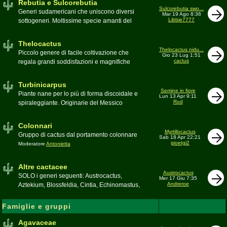
Rebutia e Sulcorebutia
Canada. Caratteristiche le temute spine
Sulcorebutia swo...
Generi sudamericani che uniscono diversi
Mar 19 Ago 8:36
setolose (glochidi), i fiori brillanti e frutti
Libbie7777
sottogeneri. Moltissime specie amanti del
carnosi spesso commestibili
freddo e di terricci tendenzialmente acidi
Moderatore
pessimo
Moderatore
Antonietta
Thelocactus
Thelocactus nidu...
Piccolo genere di facile coltivazione che
Gio 23 Lug 1:51
cactus
regala grandi soddisfazioni e magnifiche
fioriture
Moderatore
Luca
Turbinicarpus
Semine in fiore
Piante nane per lo più di forma discoidale e
Lun 13 Apr 9:11
Rod
spiraleggiante. Originarie del Messico
Moderatore
Luca
Colonnari
Myrtillocactus
Gruppo di cactus dal portamento colonnare
Sab 18 Apr 22:21
gioetgi2
Moderatore
Antonietta
Altre cactacee
Austrocactus
SOLO i generi seguenti: Austrocactus,
Mer 17 Giu 7:35
Andreroe
Aztekium, Blossfeldia, Cintia, Echinomastus,
Encephalocarpus, Epithelantha,
Geohintonia, Obregonia, Oroya,
Famiglie e gruppi
Ortegocactus, Pediocactus, Pelecyphora,
Pereskia, Sclerocactus, Strombocactus ,
Agavaceae