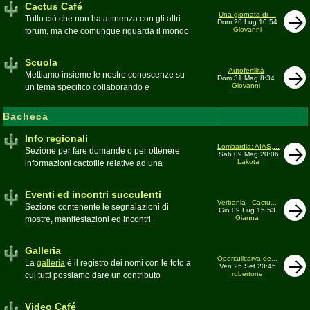
Cactus Café
Una giornata di ...
Tutto ciò che non ha attinenza con gli altri
Dom 26 Lug 10:54
Giovanni
forum, ma che comunque riguarda il mondo
delle grasse. Discussioni, dubbi,
esperienze, viaggi e altro
Scuola
Moderatore
pessimo
Autofertilità
Mettiamo insieme le nostre conoscenze su
Dom 31 Mag 8:34
Giovanni
un tema specifico collaborando e
ricercando. Consultate qui il
Glossario
cactofilo
Bacheca
Moderatore
beppe58
Info regionali
Lombardia: AIAS,...
Sezione per fare domande o per ottenere
Sab 09 Mag 20:06
Lakota
informazioni cactofile relative ad una
specifica area geografica
Moderatore
Gianna
Eventi ed incontri succulenti
Verbania - Cactu...
Sezione contenente le segnalazioni di
Gio 09 Lug 15:53
Gianna
mostre, manifestazioni ed incontri
succulenti, ed i relativi resoconti fotografici
Moderatore
Gianna
Galleria
Operculicarya de...
La
galleria
è il registro dei nomi con le foto a
Ven 25 Set 20:45
robertone
cui tutti possiamo dare un contributo
condividendo le nostre piante. In questo
spazio discutiamo SOLO di errori,
Video Café