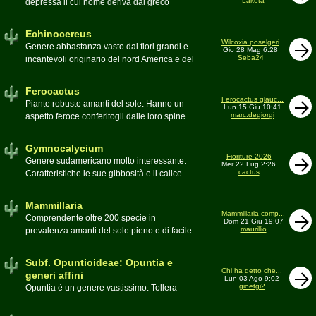
Lakota
depressa il cui nome deriva dal greco
Moderatore
Luca
Echinos ovvero porcospino per la sommaria
somiglianza. Insieme a Ferocactus sono
Echinocereus
denominati cactus barile per il loro notevole
Wilcoxia poselgeri
Genere abbastanza vasto dai fiori grandi e
Gio 28 Mag 6:28
volume, forma e disposizione
Seba24
incantevoli originario del nord America e del
Moderatore
pessimo
Messico
Moderatore
Antonietta
Ferocactus
Ferocactus glauc...
Piante robuste amanti del sole. Hanno un
Lun 15 Giu 10:41
marc.degiorgi
aspetto feroce conferitogli dalle loro spine
dure e acute come lame
Moderatore
Antonietta
Gymnocalycium
Fioriture 2026
Genere sudamericano molto interessante.
Mer 22 Lug 2:26
cactus
Caratteristiche le sue gibbosità e il calice
glabro
Moderatore
Gianna
Mammillaria
Mammillaria comp...
Comprendente oltre 200 specie in
Dom 21 Giu 19:07
maurillio
prevalenza amanti del sole pieno e di facile
coltivazione.
Schede A-Z
Moderatore
maurillio
Subf. Opuntioideae: Opuntia e
Chi ha detto che...
generi affini
Lun 03 Ago 9:02
gioetgi2
Opuntia è un genere vastissimo. Tollera
qualsiasi tipo di clima, tanto da spingersi a
colonizzare anche terre freddissime come il