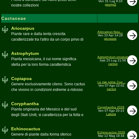
Ven 31 Lug 9:10
gioetgi2
nostre collezioni
Cactaceae
Ariocarpus
Ariocarpus fissu...
Piante rare e dalla lenta crescita
Ven 10 Apr 14:28
giovasse
caratterizzate tra l'altro da un corpo privo di
spine e da una robusta radice fittonante. Le
specie appartenenti al genere sono tutte ad
Astrophytum
alto rischio di scomparsa in habitat. Amanti
Astrophytum ornatum
Pianta messicana, il cui nome significa
Sab 25 Lug 21:56
di terricci calcarei e ben drenati
cactus
stella per la loro forma caratteristica
Moderatore
Luca
Moderatore
Luca
Copiapoa
Le mie prime Cop...
Genere esclusivamente cileno. Sono cactus
Ven 07 Ago 22:02
cactus
che vivono in condizioni estreme a ridosso
del deserto di Atacama, uno dei più aridi del
mondo
Coryphantha
Moderatore
Luca
Coryphantha 2026
Pianta originaria del Messico e del sud
Ven 07 Ago 20:13
Lakota
degli Stati Uniti, si caratterizza per la folta e
robusta spinagione e i grandi fiori. Il suo
nome deriva dal greco koryphé (apice)e da
Echinocactus
ànthos (fiore) per via dei suoi fiori che
Echinocactus 2026
Genere di piante dalla forma sferico
Mar 12 Mag 18:34
spuntano sulla cima della pianta