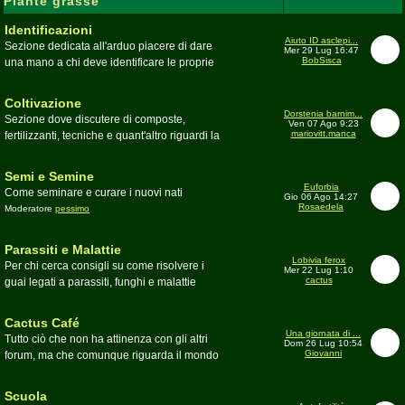
Piante grasse
Identificazioni
Aiuto ID asclepi...
Sezione dedicata all'arduo piacere di dare
Mer 29 Lug 16:47
BobSisca
una mano a chi deve identificare le proprie
piante grasse
Moderatore
Gianna
Coltivazione
Dorstenia barnim...
Sezione dove discutere di composte,
Ven 07 Ago 9:23
mariovitt.manca
fertilizzanti, tecniche e quant'altro riguardi la
coltivazione
Schede di coltivazione A-Z
Moderatore
Luca
Semi e Semine
Euforbia
Come seminare e curare i nuovi nati
Gio 06 Ago 14:27
Rosaedela
Moderatore
pessimo
Parassiti e Malattie
Lobivia ferox
Per chi cerca consigli su come risolvere i
Mer 22 Lug 1:10
cactus
guai legati a parassiti, funghi e malattie
delle piante
Moderatore
beppe58
Cactus Café
Una giornata di ...
Tutto ciò che non ha attinenza con gli altri
Dom 26 Lug 10:54
Giovanni
forum, ma che comunque riguarda il mondo
delle grasse. Discussioni, dubbi,
esperienze, viaggi e altro
Scuola
Moderatore
pessimo