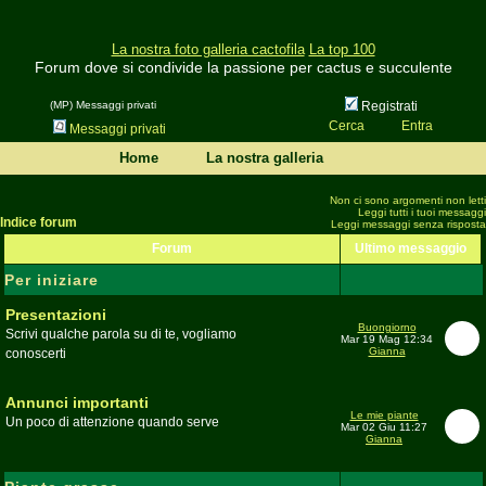
La nostra foto galleria cactofila
La top 100
Forum dove si condivide la passione per cactus e succulente
(MP) Messaggi privati
Registrati
Cerca
Entra
Messaggi privati
Home
La nostra galleria
Non ci sono argomenti non letti
Leggi tutti i tuoi messaggi
Indice forum
Leggi messaggi senza risposta
Forum
Ultimo messaggio
Per iniziare
Presentazioni
Buongiorno
Scrivi qualche parola su di te, vogliamo
Mar 19 Mag 12:34
Gianna
conoscerti
Moderatore
beppe58
Annunci importanti
Le mie piante
Un poco di attenzione quando serve
Mar 02 Giu 11:27
Gianna