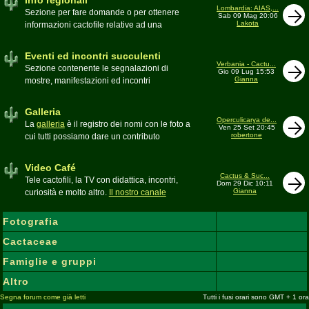
Info regionali
Lombardia: AIAS,...
Sezione per fare domande o per ottenere
Sab 09 Mag 20:06
Lakota
informazioni cactofile relative ad una
specifica area geografica
Moderatore
Gianna
Eventi ed incontri succulenti
Verbania - Cactu...
Sezione contenente le segnalazioni di
Gio 09 Lug 15:53
Gianna
mostre, manifestazioni ed incontri
succulenti, ed i relativi resoconti fotografici
Moderatore
Gianna
Galleria
Operculicarya de...
La
galleria
è il registro dei nomi con le foto a
Ven 25 Set 20:45
robertone
cui tutti possiamo dare un contributo
condividendo le nostre piante. In questo
spazio discutiamo SOLO di errori,
Video Café
inesattezze, idee e altro inerenti l'argomento
Cactus & Suc...
Tele cactofili, la TV con didattica, incontri,
Dom 29 Dic 10:11
Gianna
curiosità e molto altro.
Il nostro canale
YouTube
Fotografia
Cactaceae
Famiglie e gruppi
Altro
Segna forum come già letti
Tutti i fusi orari sono GMT + 1 ora