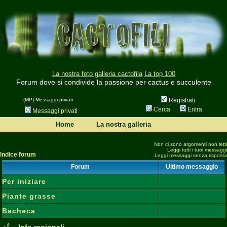
La nostra foto galleria cactofila
La top 100
Forum dove si condivide la passione per cactus e succulente
(MP) Messaggi privati
Registrati
Cerca
Entra
Messaggi privati
Home
La nostra galleria
Non ci sono argomenti non letti
Leggi tutti i tuoi messaggi
Indice forum
Leggi messaggi senza risposta
Forum
Ultimo messaggio
Per iniziare
Piante grasse
Bacheca