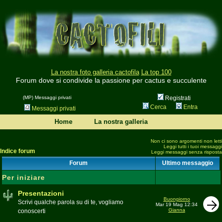
La nostra foto galleria cactofila
La top 100
Forum dove si condivide la passione per cactus e succulente
(MP) Messaggi privati
Registrati
Cerca
Entra
Messaggi privati
Home
La nostra galleria
Non ci sono argomenti non letti
Leggi tutti i tuoi messaggi
Indice forum
Leggi messaggi senza risposta
Forum
Ultimo messaggio
Per iniziare
Presentazioni
Buongiorno
Scrivi qualche parola su di te, vogliamo
Mar 19 Mag 12:34
Gianna
conoscerti
Moderatore
beppe58