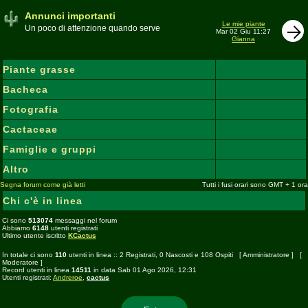
Annunci importanti
Le mie piante
Un poco di attenzione quando serve
Mar 02 Giu 11:27
Gianna
Piante grasse
Bacheca
Fotografia
Cactaceae
Famiglie e gruppi
Altro
Segna forum come già letti
Tutti i fusi orari sono GMT + 1 ora
Chi c'è in linea
Ci sono
513074
messaggi nel forum
Abbiamo
6148
utenti registrati
Ultimo utente iscritto
KCactus
In totale ci sono
110
utenti in linea :: 2 Registrati, 0 Nascosti e 108 Ospiti [
Amministratore
] [
Moderatore
]
Record utenti in linea
14511
in data Sab 01 Ago 2026, 12:31
Utenti registrati:
Andreroe
,
cactus