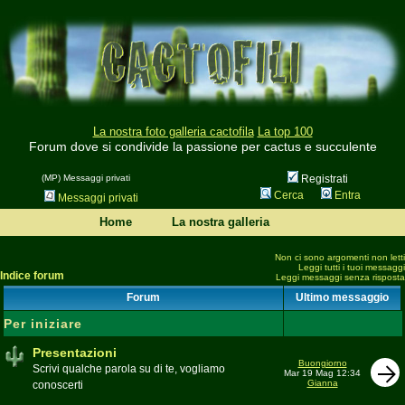
La nostra foto galleria cactofila
La top 100
Forum dove si condivide la passione per cactus e succulente
(MP) Messaggi privati
Registrati
Cerca
Entra
Messaggi privati
Home
La nostra galleria
Non ci sono argomenti non letti
Leggi tutti i tuoi messaggi
Indice forum
Leggi messaggi senza risposta
Forum
Ultimo messaggio
Per iniziare
Presentazioni
Buongiorno
Scrivi qualche parola su di te, vogliamo
Mar 19 Mag 12:34
Gianna
conoscerti
Moderatore
beppe58