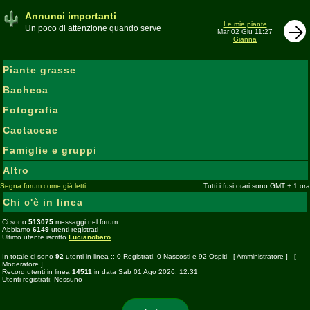
Annunci importanti
Le mie piante
Un poco di attenzione quando serve
Mar 02 Giu 11:27
Gianna
Piante grasse
Bacheca
Fotografia
Cactaceae
Famiglie e gruppi
Altro
Segna forum come già letti
Tutti i fusi orari sono GMT + 1 ora
Chi c'è in linea
Ci sono
513075
messaggi nel forum
Abbiamo
6149
utenti registrati
Ultimo utente iscritto
Lucianobaro
In totale ci sono
92
utenti in linea :: 0 Registrati, 0 Nascosti e 92 Ospiti [
Amministratore
] [
Moderatore
]
Record utenti in linea
14511
in data Sab 01 Ago 2026, 12:31
Utenti registrati: Nessuno