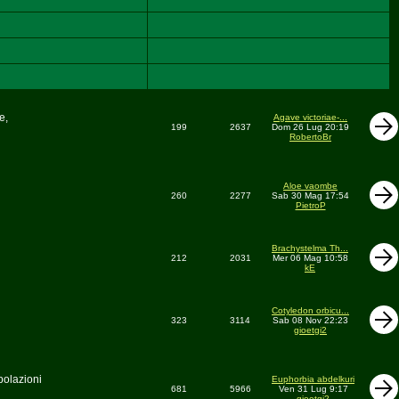
e,
Agave victoriae-...
199
2637
Dom 26 Lug 20:19
RobertoBr
Aloe vaombe
260
2277
Sab 30 Mag 17:54
PietroP
Brachystelma Th...
212
2031
Mer 06 Mag 10:58
kE
Cotyledon orbicu...
323
3114
Sab 08 Nov 22:23
gioetgi2
polazioni
Euphorbia abdelkuri
681
5966
Ven 31 Lug 9:17
gioetgi2