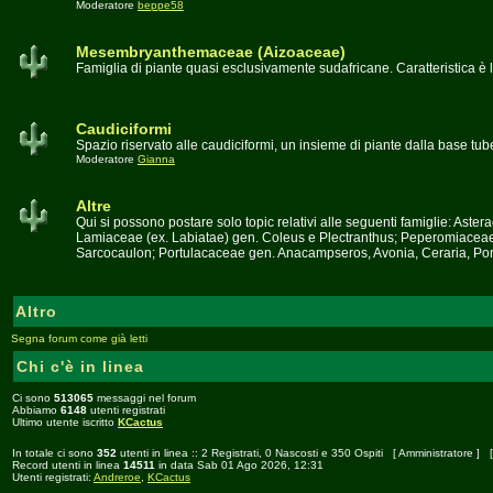
Moderatore
beppe58
Mesembryanthemaceae (Aizoaceae)
Famiglia di piante quasi esclusivamente sudafricane. Caratteristica è l
Caudiciformi
Spazio riservato alle caudiciformi, un insieme di piante dalla base tu
Moderatore
Gianna
Altre
Qui si possono postare solo topic relativi alle seguenti famiglie: A
Lamiaceae (ex. Labiatae) gen. Coleus e Plectranthus; Peperomiacea
Sarcocaulon; Portulacaceae gen. Anacampseros, Avonia, Ceraria, Port
Altro
Segna forum come già letti
Chi c'è in linea
Ci sono
513065
messaggi nel forum
Abbiamo
6148
utenti registrati
Ultimo utente iscritto
KCactus
In totale ci sono
352
utenti in linea :: 2 Registrati, 0 Nascosti e 350 Ospiti [
Amministratore
] 
Record utenti in linea
14511
in data Sab 01 Ago 2026, 12:31
Utenti registrati:
Andreroe
,
KCactus