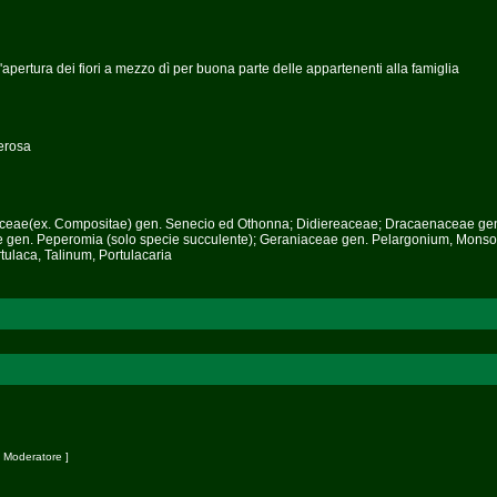
'apertura dei fiori a mezzo dì per buona parte delle appartenenti alla famiglia
berosa
steraceae(ex. Compositae) gen. Senecio ed Othonna; Didiereaceae; Dracaenaceae ge
e gen. Peperomia (solo specie succulente); Geraniaceae gen. Pelargonium, Monso
ulaca, Talinum, Portulacaria
[
Moderatore
]