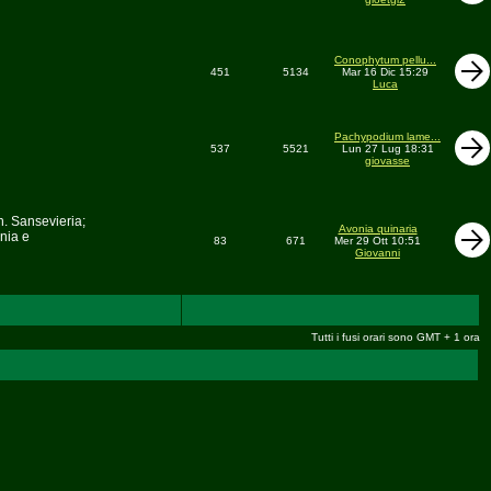
Conophytum pellu...
451
5134
Mar 16 Dic 15:29
Luca
Pachypodium lame...
537
5521
Lun 27 Lug 18:31
giovasse
n. Sansevieria;
Avonia quinaria
nia e
83
671
Mer 29 Ott 10:51
Giovanni
Tutti i fusi orari sono GMT + 1 ora