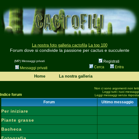
La nostra foto galleria cactofila
La top 100
Forum dove si condivide la passione per cactus e succulente
(MP) Messaggi privati
Registrati
Cerca
Entra
Messaggi privati
Home
La nostra galleria
Non ci sono argomenti non letti
Leggi tutti i tuoi messaggi
Indice forum
Leggi messaggi senza risposta
Forum
Ultimo messaggio
Per iniziare
Piante grasse
Bacheca
Fotografia