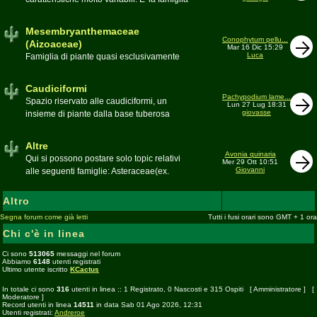
più estesa anche in termini di
colonizzazione; in habitat sono presenti
Mesembryanthemaceae
popolazioni anche nel nostro paese
Conophytum pellu...
(Aizoaceae)
Mar 16 Dic 15:29
Moderatore
beppe58
Luca
Famiglia di piante quasi esclusivamente
sudafricane. Caratteristica è l'apertura dei
fiori a mezzo dì per buona parte delle
Caudiciformi
appartenenti alla famiglia
Pachypodium lame...
Spazio riservato alle caudiciformi, un
Lun 27 Lug 18:31
giovasse
insieme di piante dalla base tuberosa
Moderatore
Gianna
Altre
Avonia quinaria
Qui si possono postare solo topic relativi
Mer 29 Ott 10:51
Giovanni
alle seguenti famiglie: Asteraceae(ex.
Compositae) gen. Senecio ed Othonna;
Didiereaceae; Dracaenaceae gen.
Altro
Sansevieria; Lamiaceae (ex. Labiatae) gen.
Segna forum come già letti
Tutti i fusi orari sono GMT + 1 ora
Coleus e Plectranthus; Peperomiaceae gen.
Chi c'è in linea
Peperomia (solo specie succulente);
Geraniaceae gen. Pelargonium, Monsonia
Ci sono
513065
messaggi nel forum
e Sarcocaulon; Portulacaceae gen.
Abbiamo
6148
utenti registrati
Ultimo utente iscritto
KCactus
Anacampseros, Avonia, Ceraria, Portulaca,
Talinum, Portulacaria
In totale ci sono
316
utenti in linea :: 1 Registrato, 0 Nascosti e 315 Ospiti [
Amministratore
] [
Moderatore
]
Record utenti in linea
14511
in data Sab 01 Ago 2026, 12:31
Utenti registrati:
Andreroe