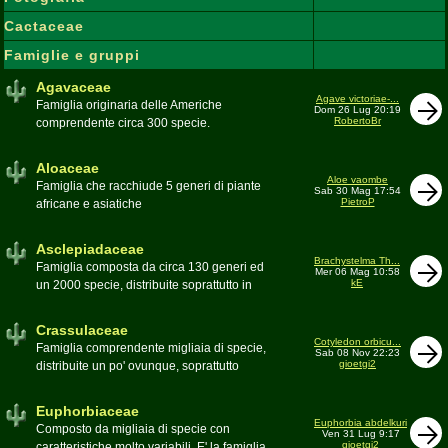
Cactaceae
Famiglie e gruppi
Agavaceae
Agave victoriae-...
Famiglia originaria delle Americhe
Dom 26 Lug 20:19
RobertoBr
comprendente circa 300 specie.
Caratteristiche le lunghe foglie acute
spesso terminanti con una spina. 9
Aloaceae
generi:Agave, Beschorneria, Furcraea,
Aloe vaombe
Famiglia che racchiude 5 generi di piante
Sab 30 Mag 17:54
Hesperaloë, Littaea, Manfreda, Polianthes,
PietroP
africane e asiatiche
Prochnyanthes, Yucca
Asclepiadaceae
Brachystelma Th...
Famiglia composta da circa 130 generi ed
Mer 06 Mag 10:58
kE
un 2000 specie, distribuite soprattutto in
Africa. Comprende piante a succulenza di
fusto ed altre con caudice
Crassulaceae
Cotyledon orbicu...
Famiglia comprendente migliaia di specie,
Sab 08 Nov 22:23
gioetgi2
distribuite un po' ovunque, soprattutto
nell'emisfero boreale
Euphorbiaceae
Euphorbia abdelkuri
Composto da migliaia di specie con
Ven 31 Lug 9:17
gioetgi2
caratteristiche molto variabili. E' la famiglia