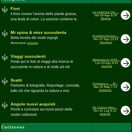
Fiori
La pazienza che ...
Il fiore ovvero l'anima delle piante grasse,
Gio 06 Ago 9:29
Magma
una festa di colori. La sezione contiene le
foto di piante succulente in fiore
Mr spina & miss succulenta
Acanthocalycium ...
Bella mostra dei vostri orgogli
Ven 07 Ago 13:23
Giovanni
Moderatore
pessimo
Viaggi succulenti
Madagascar 2026:...
Posta qui le foto di viaggi alla ricerca di
Lun 03 Ago 9:01
gioetgi2
succulente in natura e di visite ad orti
botanici e collezioni private
Moderatore
Gianna
Scatti
Copiapoe e ... M...
Parliamo di fotografia. Reportage, curiosità,
Mar 26 Mag 7:13
Andreroe
tutto ciò che riguarda la natura e non.
Pubblicate qui i vostri scatti
Moderatore
pessimo
Angolo nuovi acquisti
Da Cactus folies...
Pronti a curiosare sui nuovi pezzi delle
Ven 31 Lug 9:10
gioetgi2
nostre collezioni
Cactaceae