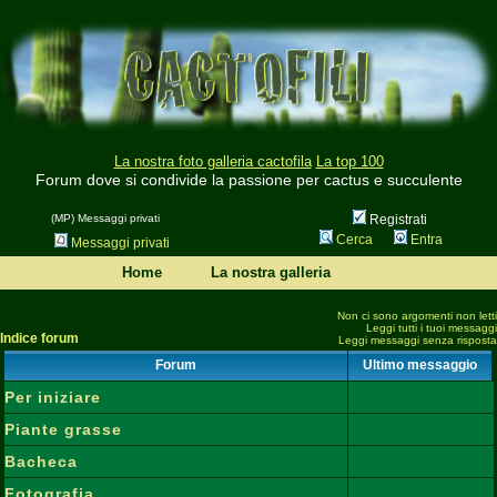
La nostra foto galleria cactofila
La top 100
Forum dove si condivide la passione per cactus e succulente
(MP) Messaggi privati
Registrati
Cerca
Entra
Messaggi privati
Home
La nostra galleria
Non ci sono argomenti non letti
Leggi tutti i tuoi messaggi
Indice forum
Leggi messaggi senza risposta
Forum
Ultimo messaggio
Per iniziare
Piante grasse
Bacheca
Fotografia