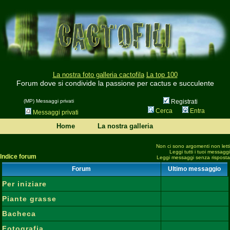
La nostra foto galleria cactofila
La top 100
Forum dove si condivide la passione per cactus e succulente
(MP) Messaggi privati
Registrati
Cerca
Entra
Messaggi privati
Home
La nostra galleria
Non ci sono argomenti non letti
Leggi tutti i tuoi messaggi
Indice forum
Leggi messaggi senza risposta
Forum
Ultimo messaggio
Per iniziare
Piante grasse
Bacheca
Fotografia