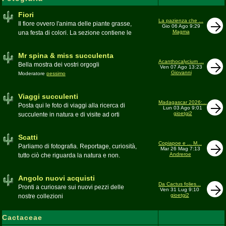
Fiori
La pazienza che ...
Il fiore ovvero l'anima delle piante grasse,
Gio 06 Ago 9:29
Magma
una festa di colori. La sezione contiene le
foto di piante succulente in fiore
Mr spina & miss succulenta
Acanthocalycium ...
Bella mostra dei vostri orgogli
Ven 07 Ago 13:23
Giovanni
Moderatore
pessimo
Viaggi succulenti
Madagascar 2026:...
Posta qui le foto di viaggi alla ricerca di
Lun 03 Ago 9:01
gioetgi2
succulente in natura e di visite ad orti
botanici e collezioni private
Moderatore
Gianna
Scatti
Copiapoe e ... M...
Parliamo di fotografia. Reportage, curiosità,
Mar 26 Mag 7:13
Andreroe
tutto ciò che riguarda la natura e non.
Pubblicate qui i vostri scatti
Moderatore
pessimo
Angolo nuovi acquisti
Da Cactus folies...
Pronti a curiosare sui nuovi pezzi delle
Ven 31 Lug 9:10
gioetgi2
nostre collezioni
Cactaceae