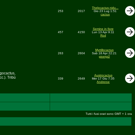
Thelocactus nidu...
253
2017
Gio 23 Lug 1:51
cactus
Semine in fiore
457
4150
Lun 13 Apr 9:11
Rod
Myrtillocactus
263
2604
Sab 18 Apr 22:21
gioetgi2
egocactus,
Austrocactus
c.). Tribù
339
2649
Mer 17 Giu 7:35
Andreroe
Tutti i fusi orari sono GMT + 1 ora