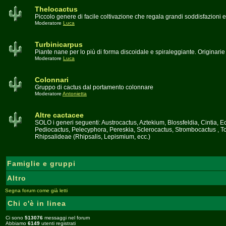
Thelocactus
Piccolo genere di facile coltivazione che regala grandi soddisfazioni e
Moderatore
Luca
Turbinicarpus
Piante nane per lo più di forma discoidale e spiraleggiante. Originari
Moderatore
Luca
Colonnari
Gruppo di cactus dal portamento colonnare
Moderatore
Antonietta
Altre cactacee
SOLO i generi seguenti: Austrocactus, Aztekium, Blossfeldia, Cintia,
Pediocactus, Pelecyphora, Pereskia, Sclerocactus, Strombocactus , To
Rhipsalideae (Rhipsalis, Lepismium, ecc.)
Famiglie e gruppi
Altro
Segna forum come già letti
Chi c'è in linea
Ci sono
513076
messaggi nel forum
Abbiamo
6149
utenti registrati