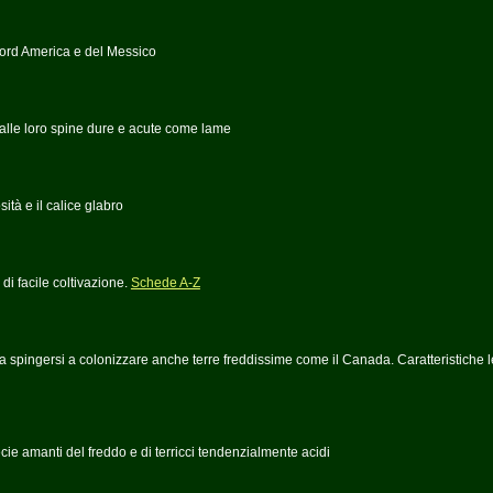
 nord America e del Messico
dalle loro spine dure e acute come lame
tà e il calice glabro
i facile coltivazione.
Schede A-Z
 da spingersi a colonizzare anche terre freddissime come il Canada. Caratteristiche 
ie amanti del freddo e di terricci tendenzialmente acidi