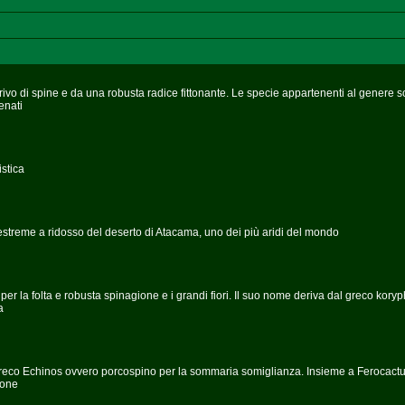
 privo di spine e da una robusta radice fittonante. Le specie appartenenti al genere s
enati
istica
streme a ridosso del deserto di Atacama, uno dei più aridi del mondo
a per la folta e robusta spinagione e i grandi fiori. Il suo nome deriva dal greco kory
a
 greco Echinos ovvero porcospino per la sommaria somiglianza. Insieme a Ferocact
ione