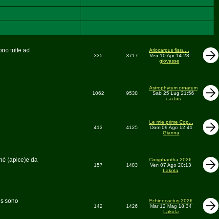
ono tutte ad
Ariocarpus fissu...
335
3717
Ven 10 Apr 14:28
giovasse
Astrophytum ornatum
1062
9538
Sab 25 Lug 21:56
cactus
Le mie prime Cop...
413
4125
Dom 09 Ago 12:41
Gianna
phé (apice)e da
Coryphantha 2026
157
1483
Ven 07 Ago 20:13
Lakota
us sono
Echinocactus 2026
142
1426
Mar 12 Mag 18:34
Lakota