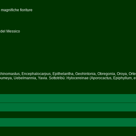
 magnifiche fioriture
e del Messico
 Echinomastus, Encephalocarpus, Epithelantha, Geohintonia, Obregonia, Oroya, Ort
umeya, Uebelmannia, Yavia. Sottotribù: Hylocereinae (Aporocactus, Epiphyllum, ec