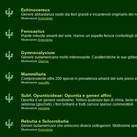
Echinocereus
Genere abbastanza vasto dai fiori grandi e incantevoli originario del
Moderatore
Antonietta
Ferocactus
Piante robuste amanti del sole. Hanno un aspetto feroce conferitogli 
Moderatore
Antonietta
Gymnocalycium
Genere sudamericano molto interessante. Caratteristiche le sue gibbosi
Moderatore
Gianna
Mammillaria
Comprendente oltre 200 specie in prevalenza amanti del sole pieno e d
Moderatore
maurillio
Subf. Opuntioideae: Opuntia e generi affini
Opuntia è un genere vastissimo. Tollera qualsiasi tipo di clima, tanto
setolose (glochidi), i fiori brillanti e frutti carnosi spesso commestibili
Moderatore
pessimo
Rebutia e Sulcorebutia
Generi sudamericani che uniscono diversi sottogeneri. Moltissime spec
Moderatore
Antonietta