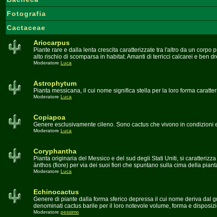
Fotografia
Cactaceae
Ariocarpus
Piante rare e dalla lenta crescita caratterizzate tra l'altro da un corpo
alto rischio di scomparsa in habitat. Amanti di terricci calcarei e ben dr
Moderatore
Luca
Astrophytum
Pianta messicana, il cui nome significa stella per la loro forma caratter
Moderatore
Luca
Copiapoa
Genere esclusivamente cileno. Sono cactus che vivono in condizioni e
Moderatore
Luca
Coryphantha
Pianta originaria del Messico e del sud degli Stati Uniti, si caratterizz
ànthos (fiore) per via dei suoi fiori che spuntano sulla cima della piant
Moderatore
Luca
Echinocactus
Genere di piante dalla forma sferico depressa il cui nome deriva dal
denominati cactus barile per il loro notevole volume, forma e disposiz
Moderatore
pessimo