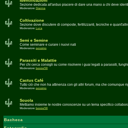
Identificazioni
Sezione dedicata all'arduo piacere di dare una mano a chi deve identi
Moderatore
Gianna
Coltivazione
Sezione dove discutere di composte, fertilizzanti, tecniche e quant'altr
Moderatore
Luca
Semi e Semine
Come seminare e curare i nuovi nati
Moderatore
pessimo
Parassiti e Malattie
Per chi cerca consigli su come risolvere i guai legati a parassiti, fungh
Moderatore
beppe58
Cactus Café
Tutto ciò che non ha attinenza con gli altri forum, ma che comunque ri
Moderatore
pessimo
Scuola
Mettiamo insieme le nostre conoscenze su un tema specifico collabora
Moderatore
beppe58
Bacheca