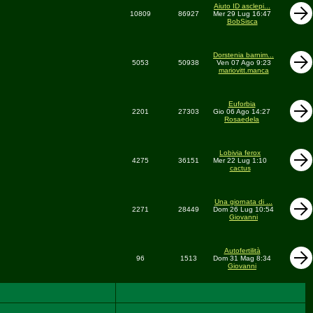
Aiuto ID asclepi...
10809
86927
Mer 29 Lug 16:47
BobSisca
Dorstenia barnim...
5053
50938
Ven 07 Ago 9:23
mariovitt.manca
Euforbia
2201
27303
Gio 06 Ago 14:27
Rosaedela
Lobivia ferox
4275
36151
Mer 22 Lug 1:10
cactus
Una giornata di ...
2271
28449
Dom 26 Lug 10:54
Giovanni
Autofertilità
96
1513
Dom 31 Mag 8:34
Giovanni