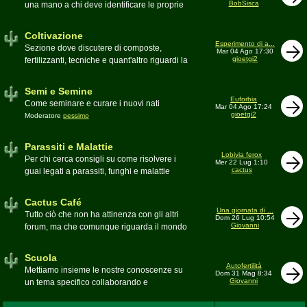
BobSisca
una mano a chi deve identificare le proprie
piante grasse
Moderatore
Gianna
Coltivazione
Esperimento di a...
Sezione dove discutere di composte,
Mar 04 Ago 17:30
gioetgi2
fertilizzanti, tecniche e quant'altro riguardi la
coltivazione
Schede di coltivazione A-Z
Moderatore
Luca
Semi e Semine
Euforbia
Come seminare e curare i nuovi nati
Mar 04 Ago 17:24
gioetgi2
Moderatore
pessimo
Parassiti e Malattie
Lobivia ferox
Per chi cerca consigli su come risolvere i
Mer 22 Lug 1:10
cactus
guai legati a parassiti, funghi e malattie
delle piante
Moderatore
beppe58
Cactus Café
Una giornata di ...
Tutto ciò che non ha attinenza con gli altri
Dom 26 Lug 10:54
Giovanni
forum, ma che comunque riguarda il mondo
delle grasse. Discussioni, dubbi,
esperienze, viaggi e altro
Scuola
Moderatore
pessimo
Autofertilità
Mettiamo insieme le nostre conoscenze su
Dom 31 Mag 8:34
Giovanni
un tema specifico collaborando e
ricercando. Consultate qui il
Glossario