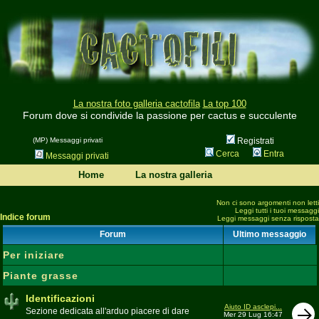
La nostra foto galleria cactofila
La top 100
Forum dove si condivide la passione per cactus e succulente
(MP) Messaggi privati
Registrati
Cerca
Entra
Messaggi privati
Home
La nostra galleria
Non ci sono argomenti non letti
Leggi tutti i tuoi messaggi
Indice forum
Leggi messaggi senza risposta
Forum
Ultimo messaggio
Per iniziare
Piante grasse
Identificazioni
Aiuto ID asclepi...
Sezione dedicata all'arduo piacere di dare
Mer 29 Lug 16:47