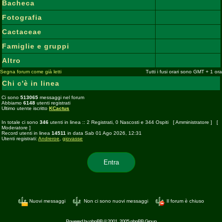
cactofilo
Bacheca
Moderatore
beppe58
Fotografia
Cactaceae
Famiglie e gruppi
Altro
Segna forum come già letti
Tutti i fusi orari sono GMT + 1 ora
Chi c'è in linea
Ci sono
513065
messaggi nel forum
Abbiamo
6148
utenti registrati
Ultimo utente iscritto
KCactus
In totale ci sono
346
utenti in linea :: 2 Registrati, 0 Nascosti e 344 Ospiti [
Amministratore
] [
Moderatore
]
Record utenti in linea
14511
in data Sab 01 Ago 2026, 12:31
Utenti registrati:
Andreroe
,
giovasse
Entra
Nuovi messaggi
Non ci sono nuovi messaggi
Il forum è chiuso
Powered by
phpBB
© 2001, 2005 phpBB Group