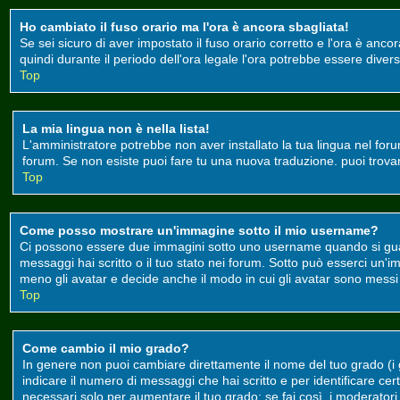
Ho cambiato il fuso orario ma l'ora è ancora sbagliata!
Se sei sicuro di aver impostato il fuso orario corretto e l'ora è anco
quindi durante il periodo dell'ora legale l'ora potrebbe essere divers
Top
La mia lingua non è nella lista!
L'amministratore potrebbe non aver installato la tua lingua nel foru
forum. Se non esiste puoi fare tu una nuova traduzione. puoi trovare 
Top
Come posso mostrare un'immagine sotto il mio username?
Ci possono essere due immagini sotto uno username quando si guard
messaggi hai scritto o il tuo stato nei forum. Sotto può esserci un
meno gli avatar e decide anche il modo in cui gli avatar sono messi a
Top
Come cambio il mio grado?
In genere non puoi cambiare direttamente il nome del tuo grado (i gr
indicare il numero di messaggi che hai scritto e per identificare c
necessari solo per aumentare il tuo grado; se fai così, i moderato