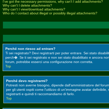
I've got the necessary permissions, why can't I add attachments?
Why can't I delete attachments?
Why can't I view/download attachments?
Who do I contact about illegal or possibly illegal attachments?
Perché non riesco ad entrare?
Ti sei registrato? Devi registrarti per poter entrare. Sei stato disa
perch�. Se ti sei registrato e non sei stato disabilitato e ancora non
forum, potrebbe esserci una configurazione non corretta.
Top
Perché devo registrarmi?
Potresti non averne bisogno, dipende dall'amministratore del forum
per gli utenti ospiti come l'utilizzo di un'immagine avatar definibile
registrarti e quindi ti raccomandiamo di farlo.
Top