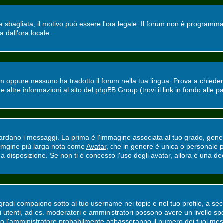
ra sbagliata, il motivo può essere l'ora legale. Il forum non è programmat
a dall'ora locale.
m oppure nessuno ha tradotto il forum nella tua lingua. Prova a chiedere 
altre informazioni al sito del phpBB Group (trovi il link in fondo alle p
ano i messaggi. La prima è l'immagine associata al tuo grado, general
'immgine più larga nota come
Avatar
, che in genere è unica o personale p
 disposizione. Se non ti è concesso l'uso degli avatar, allora è una deci
adi compaiono sotto al tuo username nei topic e nel tuo profilo, a secon
erti utenti, ad es. moderatori e amministratori possono avere un livello
ri o l'amministratore probabilmente abbasseranno il numero dei tuoi mes