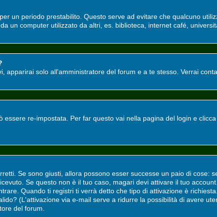
o per un periodo prestabilito. Questo serve ad evitare che qualcuno utili
a un computer utilizzato da altri, es. biblioteca, internet café, universit
?
tivi, apparirai solo all'amministratore del forum e a te stesso. Verrai co
ssere re-impostata. Per far questo vai nella pagina del login e clicc
rretti. Se sono giusti, allora possono esser successe un paio di cose: s
i ricevuto. Se questo non è il tuo caso, magari devi attivare il tuo accou
rare. Quando ti registri ti verrà detto che tipo di attivazione è richiesta.
valido? (L'attivazione via e-mail serve a ridurre la possibilità di avere u
atore del forum.