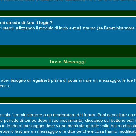
i chiede di fare il login?
ri utenti utilizzando il modulo di invio e-mail interno (se l'amministrato
Invio Messaggi
i aver bisogno di registrarti prima di poter inviare un messaggio, le tue 
 ecc.).
non sia l'amministratore o un moderatore del forum. Puoi cancellare un
ato periodo di tempo dopo il suo inserimento) cliccando sul bottone
edit
n
to in fondo al messaggio dove viene mostrato quante volte hai modifica
vrebbero lasciare un messaggio che dice perché e cosa hanno modifica