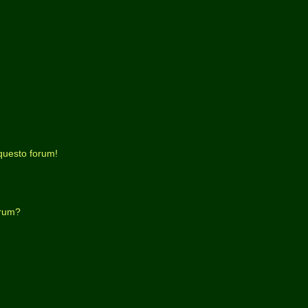
questo forum!
orum?