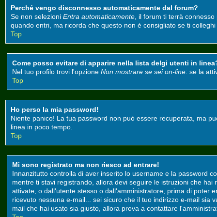
Perché vengo disconnesso automaticamente dal forum?
Se non selezioni
Entra automaticamente
, il forum ti terrà conness
quando entri, ma ricorda che questo non è consigliato se ti colleghi d
Top
Come posso evitare di apparire nella lista delgi utenti in linea
Nel tuo profilo trovi l'opzione
Non mostrare se sei on-line
: se la at
Top
Ho perso la mia password!
Niente panico! La tua password non può essere recuperata, ma può e
linea in poco tempo.
Top
Mi sono registrato ma non riesco ad entrare!
Innanzitutto controlla di aver inserito lo username e la password co
mentre ti stavi registrando, allora devi seguire le istruzioni che ha
attivate, o dall'utente stesso o dall'amministratore, prima di poter ent
ricevuto nessuna e-mail... sei sicuro che il tuo indirizzo e-mail sia 
mail che hai usato sia giusto, allora prova a contattare l'amministr