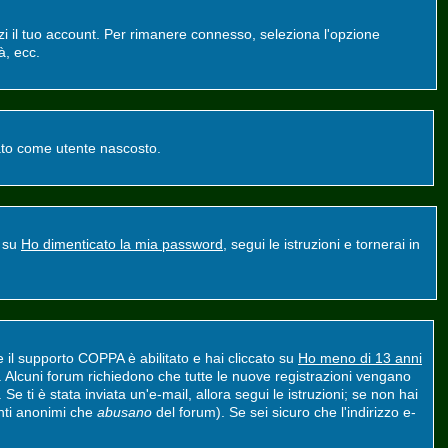
zzi il tuo account. Per rimanere connesso, seleziona l'opzione
à, ecc.
ntato come utente nascosto.
a su
Ho dimenticato la mia password
, segui le istruzioni e tornerai in
e il supporto COPPA è abilitato e hai cliccato su
Ho meno di 13 anni
nt. Alcuni forum richiedono che tutte le nuove registrazioni vengano
 Se ti è stata inviata un'e-mail, allora segui le istruzioni; se non hai
tenti anonimi che
abusano
del forum). Se sei sicuro che l'indirizzo e-