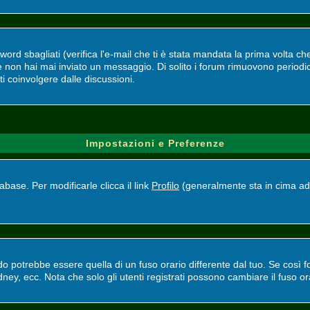
d sbagliati (verifica l'e-mail che ti è stata mandata la prima volta che 
se non hai mai inviato un messaggio. Di solito i forum rimuovono perio
ti coinvolgere dalle discussioni.
Impostazioni e Preferenze
base. Per modificarle clicca il link
Profilo
(generalmente sta in cima ad 
potrebbe essere quella di un fuso orario differente dal tuo. Se così fos
ney, ecc. Nota che solo gli utenti registrati possono cambiare il fuso or