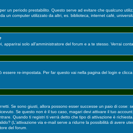
o per un periodo prestabilito. Questo serve ad evitare che qualcuno utili
a un computer utilizzato da altri, es. biblioteca, internet café, universit
?
tivi, apparirai solo all'amministratore del forum e a te stesso. Verrai co
ssere re-impostata. Per far questo vai nella pagina del login e clicc
rretti. Se sono giusti, allora possono esser successe un paio di cose: s
i ricevuto. Se questo non è il tuo caso, magari devi attivare il tuo accou
rare. Quando ti registri ti verrà detto che tipo di attivazione è richiesta.
valido? (L'attivazione via e-mail serve a ridurre la possibilità di avere u
atore del forum.