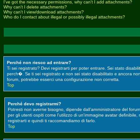
I've got the necessary permissions, why can't I add attachments?
Why can't I delete attachments?
Why can't I view/download attachments?
Who do I contact about illegal or possibly illegal attachments?
Perché non riesco ad entrare?
Ti sei registrato? Devi registrarti per poter entrare. Sei stato disa
perch�. Se ti sei registrato e non sei stato disabilitato e ancora non
forum, potrebbe esserci una configurazione non corretta.
Top
Perché devo registrarmi?
Potresti non averne bisogno, dipende dall'amministratore del forum
per gli utenti ospiti come l'utilizzo di un'immagine avatar definibile
registrarti e quindi ti raccomandiamo di farlo.
Top