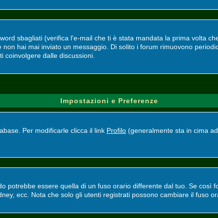
d sbagliati (verifica l'e-mail che ti è stata mandata la prima volta che 
se non hai mai inviato un messaggio. Di solito i forum rimuovono perio
ti coinvolgere dalle discussioni.
Impostazioni e Preferenze
base. Per modificarle clicca il link
Profilo
(generalmente sta in cima ad 
potrebbe essere quella di un fuso orario differente dal tuo. Se così fos
ney, ecc. Nota che solo gli utenti registrati possono cambiare il fuso or