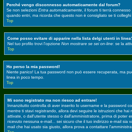
Perché vengo disconnesso automaticamente dal forum?
Se non selezioni
Entra automaticamente
, il forum ti terrà conness
quando entri, ma ricorda che questo non è consigliato se ti colleghi d
Top
Come posso evitare di apparire nella lista delgi utenti in linea
Nel tuo profilo trovi l'opzione
Non mostrare se sei on-line
: se la at
Top
Ho perso la mia password!
Niente panico! La tua password non può essere recuperata, ma può e
linea in poco tempo.
Top
Mi sono registrato ma non riesco ad entrare!
Innanzitutto controlla di aver inserito lo username e la password co
mentre ti stavi registrando, allora devi seguire le istruzioni che ha
attivate, o dall'utente stesso o dall'amministratore, prima di poter ent
ricevuto nessuna e-mail... sei sicuro che il tuo indirizzo e-mail sia 
mail che hai usato sia giusto, allora prova a contattare l'amministr