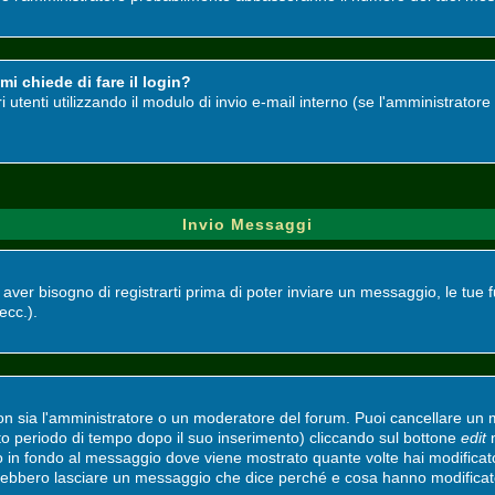
i chiede di fare il login?
ri utenti utilizzando il modulo di invio e-mail interno (se l'amministrato
Invio Messaggi
i aver bisogno di registrarti prima di poter inviare un messaggio, le tue 
 ecc.).
non sia l'amministratore o un moderatore del forum. Puoi cancellare un
ato periodo di tempo dopo il suo inserimento) cliccando sul bottone
edit
n
to in fondo al messaggio dove viene mostrato quante volte hai modifica
vrebbero lasciare un messaggio che dice perché e cosa hanno modifica