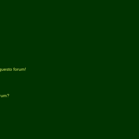
questo forum!
orum?