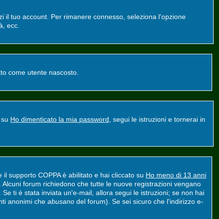
zzi il tuo account. Per rimanere connesso, seleziona l'opzione
à, ecc.
ntato come utente nascosto.
a su
Ho dimenticato la mia password
, segui le istruzioni e tornerai in
e il supporto COPPA è abilitato e hai cliccato su
Ho meno di 13 anni
nt. Alcuni forum richiedono che tutte le nuove registrazioni vengano
 Se ti è stata inviata un'e-mail, allora segui le istruzioni; se non hai
tenti anonimi che
abusano
del forum). Se sei sicuro che l'indirizzo e-