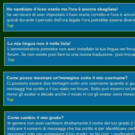
Ho cambiato il fuso orario ma l'ora è ancora sbagliata!
Se sei sicuro di aver impostato il fuso orario corretto e l'ora è anco
quindi durante il periodo dell'ora legale l'ora potrebbe essere divers
Top
La mia lingua non è nella lista!
L'amministratore potrebbe non aver installato la tua lingua nel foru
forum. Se non esiste puoi fare tu una nuova traduzione. puoi trovare 
Top
Come posso mostrare un'immagine sotto il mio username?
Ci possono essere due immagini sotto uno username quando si guard
messaggi hai scritto o il tuo stato nei forum. Sotto può esserci un
meno gli avatar e decide anche il modo in cui gli avatar sono messi a
Top
Come cambio il mio grado?
In genere non puoi cambiare direttamente il nome del tuo grado (i gr
indicare il numero di messaggi che hai scritto e per identificare c
necessari solo per aumentare il tuo grado; se fai così, i moderato