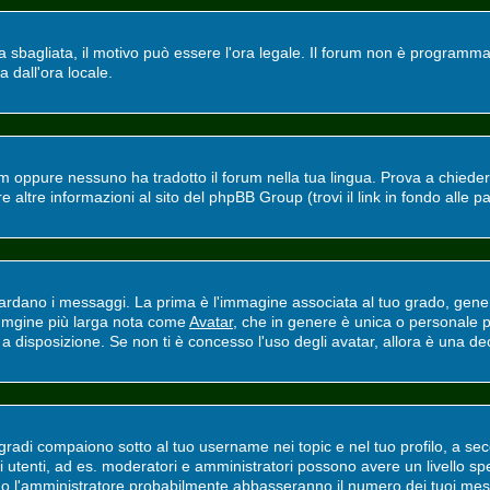
ra sbagliata, il motivo può essere l'ora legale. Il forum non è programmat
a dall'ora locale.
m oppure nessuno ha tradotto il forum nella tua lingua. Prova a chiedere 
altre informazioni al sito del phpBB Group (trovi il link in fondo alle p
ano i messaggi. La prima è l'immagine associata al tuo grado, general
'immgine più larga nota come
Avatar
, che in genere è unica o personale p
 disposizione. Se non ti è concesso l'uso degli avatar, allora è una deci
adi compaiono sotto al tuo username nei topic e nel tuo profilo, a secon
erti utenti, ad es. moderatori e amministratori possono avere un livello
ri o l'amministratore probabilmente abbasseranno il numero dei tuoi mes