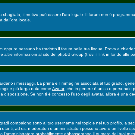
ra sbagliata, il motivo può essere l'ora legale. Il forum non è programmat
a dall'ora locale.
m oppure nessuno ha tradotto il forum nella tua lingua. Prova a chiedere 
altre informazioni al sito del phpBB Group (trovi il link in fondo alle p
ano i messaggi. La prima è l'immagine associata al tuo grado, general
'immgine più larga nota come
Avatar
, che in genere è unica o personale p
 disposizione. Se non ti è concesso l'uso degli avatar, allora è una deci
adi compaiono sotto al tuo username nei topic e nel tuo profilo, a secon
erti utenti, ad es. moderatori e amministratori possono avere un livello
ri o l'amministratore probabilmente abbasseranno il numero dei tuoi mes