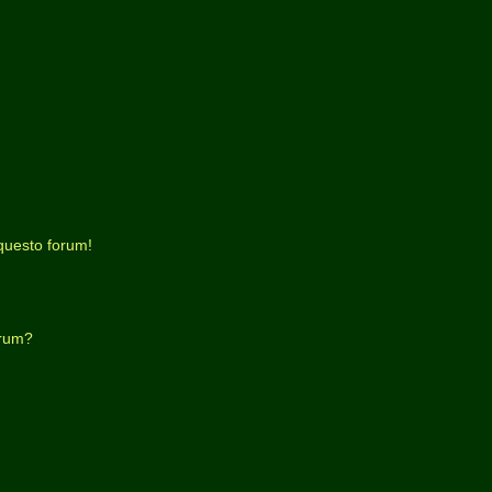
questo forum!
orum?