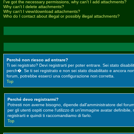
I've got the necessary permissions, why can't I add attachments?
Why can't I delete attachments?
Why can't I view/download attachments?
Who do I contact about illegal or possibly illegal attachments?
Perché non riesco ad entrare?
Ti sei registrato? Devi registrarti per poter entrare. Sei stato disa
perch�. Se ti sei registrato e non sei stato disabilitato e ancora non
forum, potrebbe esserci una configurazione non corretta.
Top
Perché devo registrarmi?
Potresti non averne bisogno, dipende dall'amministratore del forum
per gli utenti ospiti come l'utilizzo di un'immagine avatar definibile
registrarti e quindi ti raccomandiamo di farlo.
Top