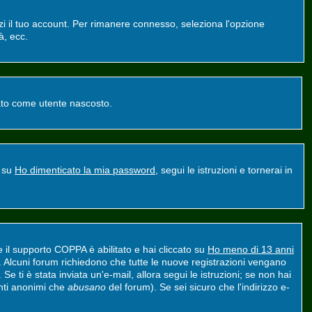
zzi il tuo account. Per rimanere connesso, seleziona l'opzione
à, ecc.
ntato come utente nascosto.
a su
Ho dimenticato la mia password
, segui le istruzioni e tornerai in
e il supporto COPPA è abilitato e hai cliccato su
Ho meno di 13 anni
nt. Alcuni forum richiedono che tutte le nuove registrazioni vengano
 Se ti è stata inviata un'e-mail, allora segui le istruzioni; se non hai
tenti anonimi che
abusano
del forum). Se sei sicuro che l'indirizzo e-