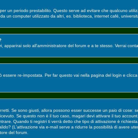
o per un periodo prestabilito. Questo serve ad evitare che qualcuno utili
a un computer utilizzato da altri, es. biblioteca, internet café, universit
?
tivi, apparirai solo all'amministratore del forum e a te stesso. Verrai co
ssere re-impostata. Per far questo vai nella pagina del login e clicc
rretti. Se sono giusti, allora possono esser successe un paio di cose: s
i ricevuto. Se questo non è il tuo caso, magari devi attivare il tuo accou
rare. Quando ti registri ti verrà detto che tipo di attivazione è richiesta.
valido? (L'attivazione via e-mail serve a ridurre la possibilità di avere u
atore del forum.