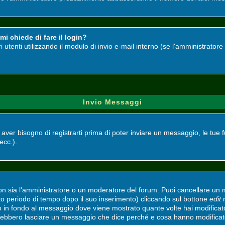
i chiede di fare il login?
ri utenti utilizzando il modulo di invio e-mail interno (se l'amministrato
Invio Messaggi
i aver bisogno di registrarti prima di poter inviare un messaggio, le tue 
 ecc.).
non sia l'amministratore o un moderatore del forum. Puoi cancellare un
ato periodo di tempo dopo il suo inserimento) cliccando sul bottone
edit
n
to in fondo al messaggio dove viene mostrato quante volte hai modifica
vrebbero lasciare un messaggio che dice perché e cosa hanno modifica