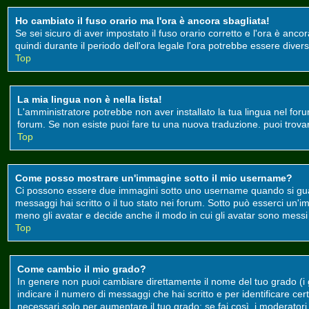
Ho cambiato il fuso orario ma l'ora è ancora sbagliata!
Se sei sicuro di aver impostato il fuso orario corretto e l'ora è anco
quindi durante il periodo dell'ora legale l'ora potrebbe essere divers
Top
La mia lingua non è nella lista!
L'amministratore potrebbe non aver installato la tua lingua nel foru
forum. Se non esiste puoi fare tu una nuova traduzione. puoi trovare 
Top
Come posso mostrare un'immagine sotto il mio username?
Ci possono essere due immagini sotto uno username quando si guard
messaggi hai scritto o il tuo stato nei forum. Sotto può esserci un
meno gli avatar e decide anche il modo in cui gli avatar sono messi a
Top
Come cambio il mio grado?
In genere non puoi cambiare direttamente il nome del tuo grado (i gr
indicare il numero di messaggi che hai scritto e per identificare c
necessari solo per aumentare il tuo grado; se fai così, i moderato