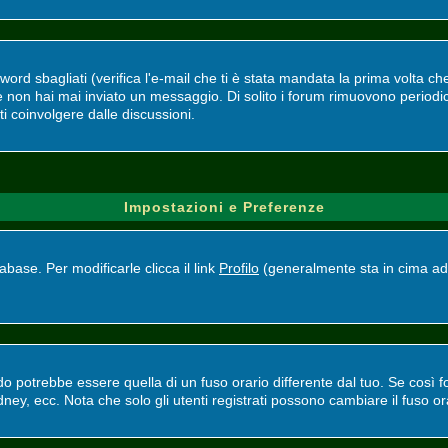
d sbagliati (verifica l'e-mail che ti è stata mandata la prima volta che 
se non hai mai inviato un messaggio. Di solito i forum rimuovono perio
ti coinvolgere dalle discussioni.
Impostazioni e Preferenze
base. Per modificarle clicca il link
Profilo
(generalmente sta in cima ad 
potrebbe essere quella di un fuso orario differente dal tuo. Se così fos
ney, ecc. Nota che solo gli utenti registrati possono cambiare il fuso or