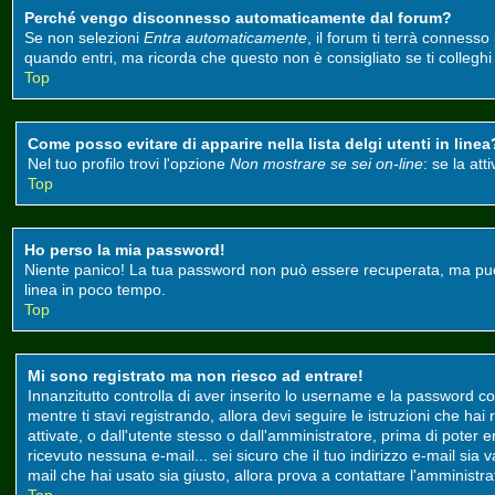
Perché vengo disconnesso automaticamente dal forum?
Se non selezioni
Entra automaticamente
, il forum ti terrà conness
quando entri, ma ricorda che questo non è consigliato se ti colleghi d
Top
Come posso evitare di apparire nella lista delgi utenti in linea
Nel tuo profilo trovi l'opzione
Non mostrare se sei on-line
: se la at
Top
Ho perso la mia password!
Niente panico! La tua password non può essere recuperata, ma può e
linea in poco tempo.
Top
Mi sono registrato ma non riesco ad entrare!
Innanzitutto controlla di aver inserito lo username e la password co
mentre ti stavi registrando, allora devi seguire le istruzioni che ha
attivate, o dall'utente stesso o dall'amministratore, prima di poter ent
ricevuto nessuna e-mail... sei sicuro che il tuo indirizzo e-mail sia 
mail che hai usato sia giusto, allora prova a contattare l'amministr