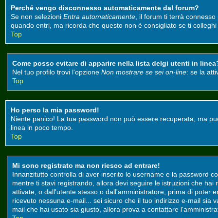
Perché vengo disconnesso automaticamente dal forum?
Se non selezioni
Entra automaticamente
, il forum ti terrà conness
quando entri, ma ricorda che questo non è consigliato se ti colleghi d
Top
Come posso evitare di apparire nella lista delgi utenti in linea
Nel tuo profilo trovi l'opzione
Non mostrare se sei on-line
: se la at
Top
Ho perso la mia password!
Niente panico! La tua password non può essere recuperata, ma può e
linea in poco tempo.
Top
Mi sono registrato ma non riesco ad entrare!
Innanzitutto controlla di aver inserito lo username e la password co
mentre ti stavi registrando, allora devi seguire le istruzioni che ha
attivate, o dall'utente stesso o dall'amministratore, prima di poter ent
ricevuto nessuna e-mail... sei sicuro che il tuo indirizzo e-mail sia 
mail che hai usato sia giusto, allora prova a contattare l'amministr