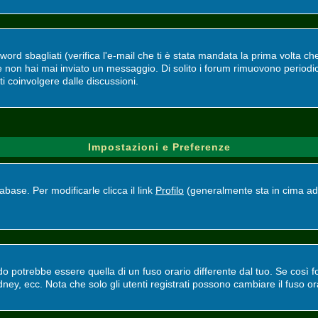
d sbagliati (verifica l'e-mail che ti è stata mandata la prima volta che 
se non hai mai inviato un messaggio. Di solito i forum rimuovono perio
ti coinvolgere dalle discussioni.
Impostazioni e Preferenze
base. Per modificarle clicca il link
Profilo
(generalmente sta in cima ad 
potrebbe essere quella di un fuso orario differente dal tuo. Se così fos
ney, ecc. Nota che solo gli utenti registrati possono cambiare il fuso or