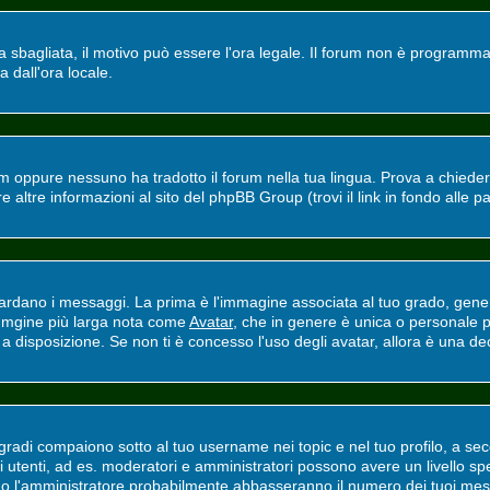
ra sbagliata, il motivo può essere l'ora legale. Il forum non è programmat
a dall'ora locale.
m oppure nessuno ha tradotto il forum nella tua lingua. Prova a chiedere 
altre informazioni al sito del phpBB Group (trovi il link in fondo alle p
ano i messaggi. La prima è l'immagine associata al tuo grado, general
'immgine più larga nota come
Avatar
, che in genere è unica o personale p
 disposizione. Se non ti è concesso l'uso degli avatar, allora è una deci
adi compaiono sotto al tuo username nei topic e nel tuo profilo, a secon
erti utenti, ad es. moderatori e amministratori possono avere un livello
ri o l'amministratore probabilmente abbasseranno il numero dei tuoi mes