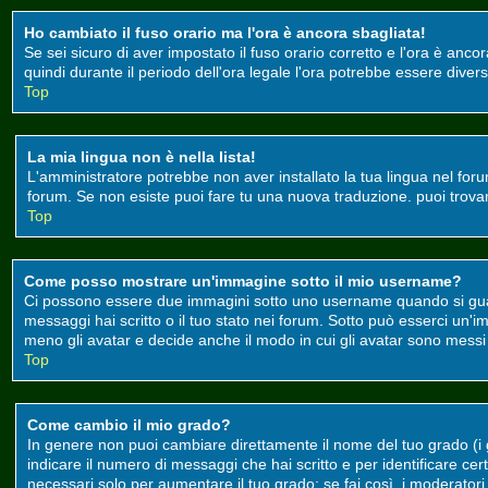
Ho cambiato il fuso orario ma l'ora è ancora sbagliata!
Se sei sicuro di aver impostato il fuso orario corretto e l'ora è anco
quindi durante il periodo dell'ora legale l'ora potrebbe essere divers
Top
La mia lingua non è nella lista!
L'amministratore potrebbe non aver installato la tua lingua nel foru
forum. Se non esiste puoi fare tu una nuova traduzione. puoi trovare 
Top
Come posso mostrare un'immagine sotto il mio username?
Ci possono essere due immagini sotto uno username quando si guard
messaggi hai scritto o il tuo stato nei forum. Sotto può esserci un
meno gli avatar e decide anche il modo in cui gli avatar sono messi a
Top
Come cambio il mio grado?
In genere non puoi cambiare direttamente il nome del tuo grado (i gr
indicare il numero di messaggi che hai scritto e per identificare c
necessari solo per aumentare il tuo grado; se fai così, i moderato