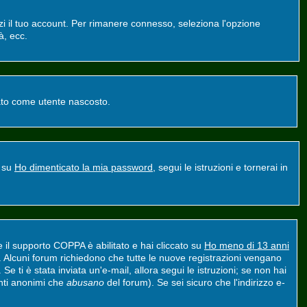
zzi il tuo account. Per rimanere connesso, seleziona l'opzione
à, ecc.
ntato come utente nascosto.
a su
Ho dimenticato la mia password
, segui le istruzioni e tornerai in
e il supporto COPPA è abilitato e hai cliccato su
Ho meno di 13 anni
nt. Alcuni forum richiedono che tutte le nuove registrazioni vengano
 Se ti è stata inviata un'e-mail, allora segui le istruzioni; se non hai
tenti anonimi che
abusano
del forum). Se sei sicuro che l'indirizzo e-