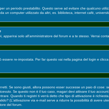
o per un periodo prestabilito. Questo serve ad evitare che qualcuno utili
a un computer utilizzato da altri, es. biblioteca, internet café, universit
?
tivi, apparirai solo all'amministratore del forum e a te stesso. Verrai co
ssere re-impostata. Per far questo vai nella pagina del login e clicc
rretti. Se sono giusti, allora possono esser successe un paio di cose: s
i ricevuto. Se questo non è il tuo caso, magari devi attivare il tuo accou
rare. Quando ti registri ti verrà detto che tipo di attivazione è richiesta.
valido? (L'attivazione via e-mail serve a ridurre la possibilità di avere u
atore del forum.