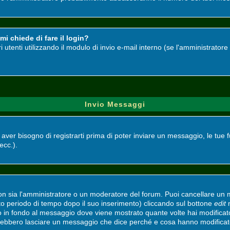
i chiede di fare il login?
ri utenti utilizzando il modulo di invio e-mail interno (se l'amministrato
Invio Messaggi
i aver bisogno di registrarti prima di poter inviare un messaggio, le tue 
 ecc.).
non sia l'amministratore o un moderatore del forum. Puoi cancellare un
ato periodo di tempo dopo il suo inserimento) cliccando sul bottone
edit
n
to in fondo al messaggio dove viene mostrato quante volte hai modifica
vrebbero lasciare un messaggio che dice perché e cosa hanno modifica