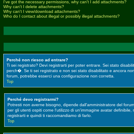
I've got the necessary permissions, why can't I add attachments?
Why can't I delete attachments?
Why can't I view/download attachments?
Who do I contact about illegal or possibly illegal attachments?
Perché non riesco ad entrare?
Ti sei registrato? Devi registrarti per poter entrare. Sei stato disa
perch�. Se ti sei registrato e non sei stato disabilitato e ancora non
forum, potrebbe esserci una configurazione non corretta.
Top
Perché devo registrarmi?
Potresti non averne bisogno, dipende dall'amministratore del forum
per gli utenti ospiti come l'utilizzo di un'immagine avatar definibile
registrarti e quindi ti raccomandiamo di farlo.
Top