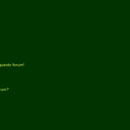
questo forum!
orum?