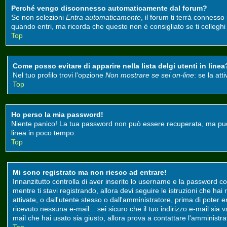
Perché vengo disconnesso automaticamente dal forum?
Se non selezioni
Entra automaticamente
, il forum ti terrà conness
quando entri, ma ricorda che questo non è consigliato se ti colleghi d
Top
Come posso evitare di apparire nella lista delgi utenti in linea
Nel tuo profilo trovi l'opzione
Non mostrare se sei on-line
: se la at
Top
Ho perso la mia password!
Niente panico! La tua password non può essere recuperata, ma può e
linea in poco tempo.
Top
Mi sono registrato ma non riesco ad entrare!
Innanzitutto controlla di aver inserito lo username e la password co
mentre ti stavi registrando, allora devi seguire le istruzioni che ha
attivate, o dall'utente stesso o dall'amministratore, prima di poter ent
ricevuto nessuna e-mail... sei sicuro che il tuo indirizzo e-mail sia 
mail che hai usato sia giusto, allora prova a contattare l'amministr