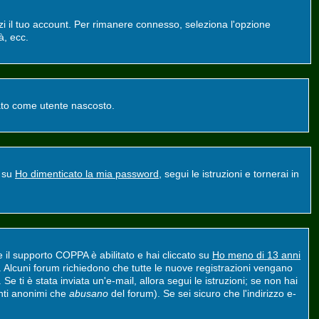
zzi il tuo account. Per rimanere connesso, seleziona l'opzione
à, ecc.
ntato come utente nascosto.
a su
Ho dimenticato la mia password
, segui le istruzioni e tornerai in
e il supporto COPPA è abilitato e hai cliccato su
Ho meno di 13 anni
nt. Alcuni forum richiedono che tutte le nuove registrazioni vengano
 Se ti è stata inviata un'e-mail, allora segui le istruzioni; se non hai
tenti anonimi che
abusano
del forum). Se sei sicuro che l'indirizzo e-