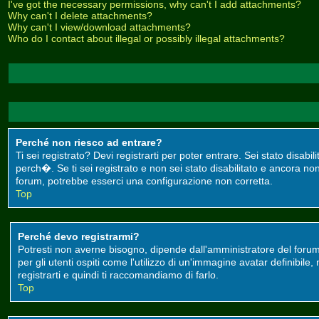
I've got the necessary permissions, why can't I add attachments?
Why can't I delete attachments?
Why can't I view/download attachments?
Who do I contact about illegal or possibly illegal attachments?
Perché non riesco ad entrare?
Ti sei registrato? Devi registrarti per poter entrare. Sei stato disa
perch�. Se ti sei registrato e non sei stato disabilitato e ancora non
forum, potrebbe esserci una configurazione non corretta.
Top
Perché devo registrarmi?
Potresti non averne bisogno, dipende dall'amministratore del forum
per gli utenti ospiti come l'utilizzo di un'immagine avatar definibile
registrarti e quindi ti raccomandiamo di farlo.
Top