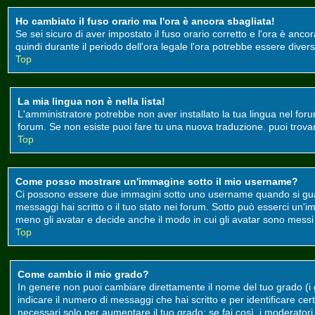
Ho cambiato il fuso orario ma l'ora è ancora sbagliata!
Se sei sicuro di aver impostato il fuso orario corretto e l'ora è anco
quindi durante il periodo dell'ora legale l'ora potrebbe essere divers
Top
La mia lingua non è nella lista!
L'amministratore potrebbe non aver installato la tua lingua nel foru
forum. Se non esiste puoi fare tu una nuova traduzione. puoi trovare 
Top
Come posso mostrare un'immagine sotto il mio username?
Ci possono essere due immagini sotto uno username quando si guard
messaggi hai scritto o il tuo stato nei forum. Sotto può esserci un
meno gli avatar e decide anche il modo in cui gli avatar sono messi a
Top
Come cambio il mio grado?
In genere non puoi cambiare direttamente il nome del tuo grado (i gr
indicare il numero di messaggi che hai scritto e per identificare c
necessari solo per aumentare il tuo grado; se fai così, i moderato