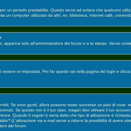
o per un periodo prestabilito. Questo serve ad evitare che qualcuno utili
a un computer utilizzato da altri, es. biblioteca, internet café, universit
?
tivi, apparirai solo all'amministratore del forum e a te stesso. Verrai co
ssere re-impostata. Per far questo vai nella pagina del login e clicc
rretti. Se sono giusti, allora possono esser successe un paio di cose: s
i ricevuto. Se questo non è il tuo caso, magari devi attivare il tuo accou
rare. Quando ti registri ti verrà detto che tipo di attivazione è richiesta.
valido? (L'attivazione via e-mail serve a ridurre la possibilità di avere u
atore del forum.