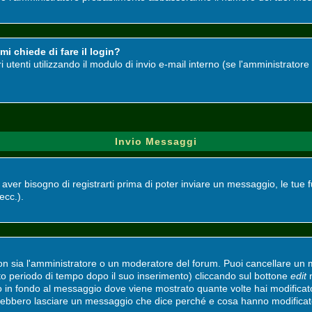
i chiede di fare il login?
ri utenti utilizzando il modulo di invio e-mail interno (se l'amministrato
Invio Messaggi
i aver bisogno di registrarti prima di poter inviare un messaggio, le tue 
 ecc.).
non sia l'amministratore o un moderatore del forum. Puoi cancellare un
ato periodo di tempo dopo il suo inserimento) cliccando sul bottone
edit
n
to in fondo al messaggio dove viene mostrato quante volte hai modifica
vrebbero lasciare un messaggio che dice perché e cosa hanno modifica