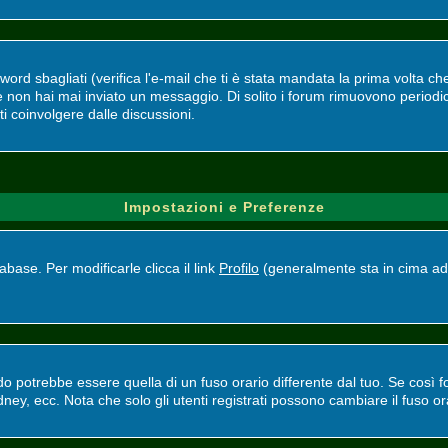
d sbagliati (verifica l'e-mail che ti è stata mandata la prima volta che 
se non hai mai inviato un messaggio. Di solito i forum rimuovono perio
ti coinvolgere dalle discussioni.
Impostazioni e Preferenze
base. Per modificarle clicca il link
Profilo
(generalmente sta in cima ad 
potrebbe essere quella di un fuso orario differente dal tuo. Se così fos
ney, ecc. Nota che solo gli utenti registrati possono cambiare il fuso or