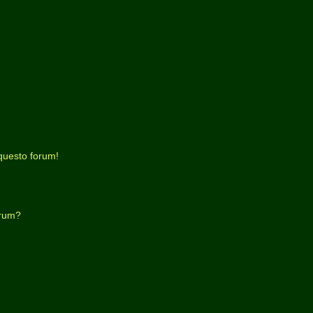
questo forum!
orum?