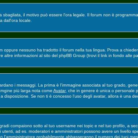
ra sbagliata, il motivo può essere l'ora legale. Il forum non è programmat
a dall'ora locale.
m oppure nessuno ha tradotto il forum nella tua lingua. Prova a chiedere 
altre informazioni al sito del phpBB Group (trovi il link in fondo alle p
ano i messaggi. La prima è l'immagine associata al tuo grado, general
'immgine più larga nota come
Avatar
, che in genere è unica o personale p
 disposizione. Se non ti è concesso l'uso degli avatar, allora è una deci
adi compaiono sotto al tuo username nei topic e nel tuo profilo, a secon
erti utenti, ad es. moderatori e amministratori possono avere un livello
ri o l'amministratore probabilmente abbasseranno il numero dei tuoi mes