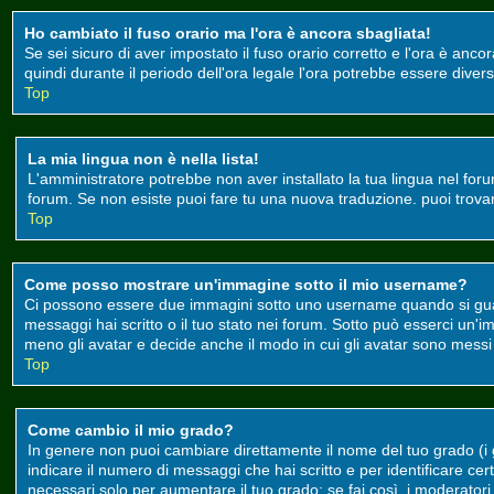
Ho cambiato il fuso orario ma l'ora è ancora sbagliata!
Se sei sicuro di aver impostato il fuso orario corretto e l'ora è anco
quindi durante il periodo dell'ora legale l'ora potrebbe essere divers
Top
La mia lingua non è nella lista!
L'amministratore potrebbe non aver installato la tua lingua nel foru
forum. Se non esiste puoi fare tu una nuova traduzione. puoi trovare 
Top
Come posso mostrare un'immagine sotto il mio username?
Ci possono essere due immagini sotto uno username quando si guard
messaggi hai scritto o il tuo stato nei forum. Sotto può esserci un
meno gli avatar e decide anche il modo in cui gli avatar sono messi a
Top
Come cambio il mio grado?
In genere non puoi cambiare direttamente il nome del tuo grado (i gr
indicare il numero di messaggi che hai scritto e per identificare c
necessari solo per aumentare il tuo grado; se fai così, i moderato