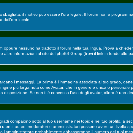
ra sbagliata, il motivo può essere l'ora legale. Il forum non è programmat
a dall'ora locale.
m oppure nessuno ha tradotto il forum nella tua lingua. Prova a chiedere 
altre informazioni al sito del phpBB Group (trovi il link in fondo alle p
ano i messaggi. La prima è l'immagine associata al tuo grado, general
'immgine più larga nota come
Avatar
, che in genere è unica o personale p
 disposizione. Se non ti è concesso l'uso degli avatar, allora è una deci
adi compaiono sotto al tuo username nei topic e nel tuo profilo, a secon
erti utenti, ad es. moderatori e amministratori possono avere un livello
ri o l'amministratore probabilmente abbasseranno il numero dei tuoi mes