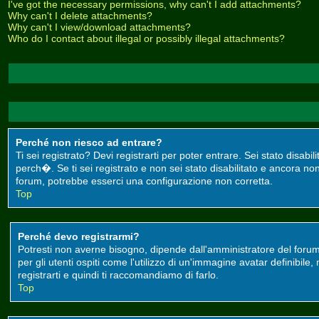
I've got the necessary permissions, why can't I add attachments?
Why can't I delete attachments?
Why can't I view/download attachments?
Who do I contact about illegal or possibly illegal attachments?
Perché non riesco ad entrare?
Ti sei registrato? Devi registrarti per poter entrare. Sei stato disa
perch�. Se ti sei registrato e non sei stato disabilitato e ancora non
forum, potrebbe esserci una configurazione non corretta.
Top
Perché devo registrarmi?
Potresti non averne bisogno, dipende dall'amministratore del forum
per gli utenti ospiti come l'utilizzo di un'immagine avatar definibile
registrarti e quindi ti raccomandiamo di farlo.
Top