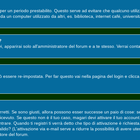
o per un periodo prestabilito. Questo serve ad evitare che qualcuno utili
a un computer utilizzato da altri, es. biblioteca, internet café, universit
?
tivi, apparirai solo all'amministratore del forum e a te stesso. Verrai co
ssere re-impostata. Per far questo vai nella pagina del login e clicc
rretti. Se sono giusti, allora possono esser successe un paio di cose: s
i ricevuto. Se questo non è il tuo caso, magari devi attivare il tuo accou
rare. Quando ti registri ti verrà detto che tipo di attivazione è richiesta.
valido? (L'attivazione via e-mail serve a ridurre la possibilità di avere u
atore del forum.