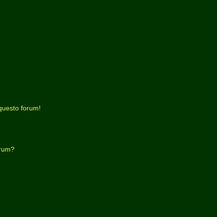
questo forum!
orum?