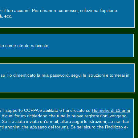
zzi il tuo account. Per rimanere connesso, seleziona l'opzione
à, ecc.
ntato come utente nascosto.
a su
Ho dimenticato la mia password
, segui le istruzioni e tornerai in
e il supporto COPPA è abilitato e hai cliccato su
Ho meno di 13 anni
nt. Alcuni forum richiedono che tutte le nuove registrazioni vengano
 Se ti è stata inviata un'e-mail, allora segui le istruzioni; se non hai
tenti anonimi che
abusano
del forum). Se sei sicuro che l'indirizzo e-