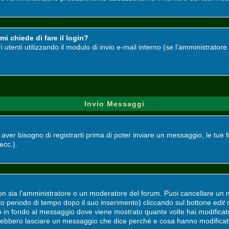
i chiede di fare il login?
ri utenti utilizzando il modulo di invio e-mail interno (se l'amministrato
Invio Messaggi
i aver bisogno di registrarti prima di poter inviare un messaggio, le tue 
 ecc.).
non sia l'amministratore o un moderatore del forum. Puoi cancellare un
ato periodo di tempo dopo il suo inserimento) cliccando sul bottone
edit
n
to in fondo al messaggio dove viene mostrato quante volte hai modifica
vrebbero lasciare un messaggio che dice perché e cosa hanno modifica