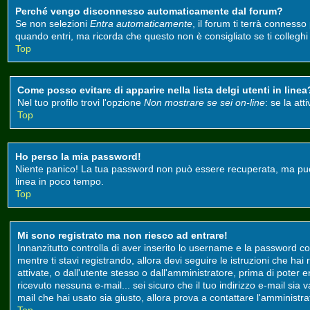
Perché vengo disconnesso automaticamente dal forum?
Se non selezioni
Entra automaticamente
, il forum ti terrà conness
quando entri, ma ricorda che questo non è consigliato se ti colleghi d
Top
Come posso evitare di apparire nella lista delgi utenti in linea
Nel tuo profilo trovi l'opzione
Non mostrare se sei on-line
: se la at
Top
Ho perso la mia password!
Niente panico! La tua password non può essere recuperata, ma può e
linea in poco tempo.
Top
Mi sono registrato ma non riesco ad entrare!
Innanzitutto controlla di aver inserito lo username e la password co
mentre ti stavi registrando, allora devi seguire le istruzioni che ha
attivate, o dall'utente stesso o dall'amministratore, prima di poter ent
ricevuto nessuna e-mail... sei sicuro che il tuo indirizzo e-mail sia 
mail che hai usato sia giusto, allora prova a contattare l'amministr