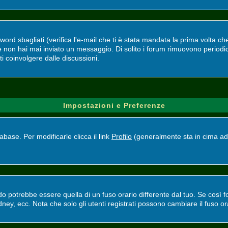
d sbagliati (verifica l'e-mail che ti è stata mandata la prima volta che 
se non hai mai inviato un messaggio. Di solito i forum rimuovono perio
ti coinvolgere dalle discussioni.
Impostazioni e Preferenze
base. Per modificarle clicca il link
Profilo
(generalmente sta in cima ad 
potrebbe essere quella di un fuso orario differente dal tuo. Se così fos
ney, ecc. Nota che solo gli utenti registrati possono cambiare il fuso or