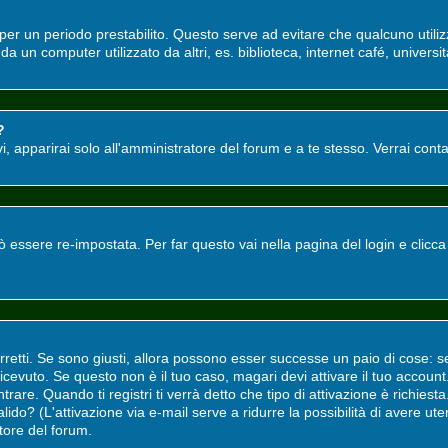
o per un periodo prestabilito. Questo serve ad evitare che qualcuno utili
a un computer utilizzato da altri, es. biblioteca, internet café, universit
?
tivi, apparirai solo all'amministratore del forum e a te stesso. Verrai co
ssere re-impostata. Per far questo vai nella pagina del login e clicc
rretti. Se sono giusti, allora possono esser successe un paio di cose: s
i ricevuto. Se questo non è il tuo caso, magari devi attivare il tuo accou
rare. Quando ti registri ti verrà detto che tipo di attivazione è richiesta.
valido? (L'attivazione via e-mail serve a ridurre la possibilità di avere u
atore del forum.