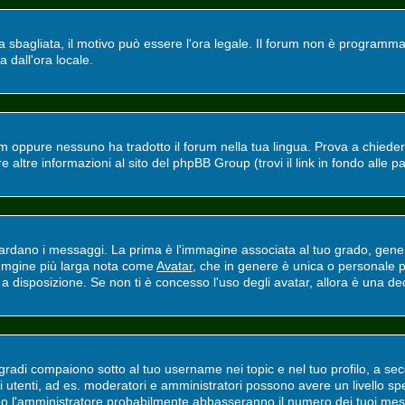
ra sbagliata, il motivo può essere l'ora legale. Il forum non è programmat
a dall'ora locale.
m oppure nessuno ha tradotto il forum nella tua lingua. Prova a chiedere 
altre informazioni al sito del phpBB Group (trovi il link in fondo alle p
ano i messaggi. La prima è l'immagine associata al tuo grado, general
'immgine più larga nota come
Avatar
, che in genere è unica o personale p
 disposizione. Se non ti è concesso l'uso degli avatar, allora è una deci
adi compaiono sotto al tuo username nei topic e nel tuo profilo, a secon
erti utenti, ad es. moderatori e amministratori possono avere un livello
ri o l'amministratore probabilmente abbasseranno il numero dei tuoi mes