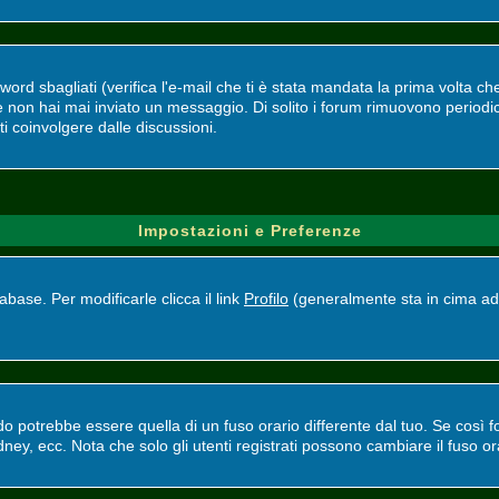
d sbagliati (verifica l'e-mail che ti è stata mandata la prima volta che 
se non hai mai inviato un messaggio. Di solito i forum rimuovono perio
ti coinvolgere dalle discussioni.
Impostazioni e Preferenze
base. Per modificarle clicca il link
Profilo
(generalmente sta in cima ad 
potrebbe essere quella di un fuso orario differente dal tuo. Se così fos
ney, ecc. Nota che solo gli utenti registrati possono cambiare il fuso or