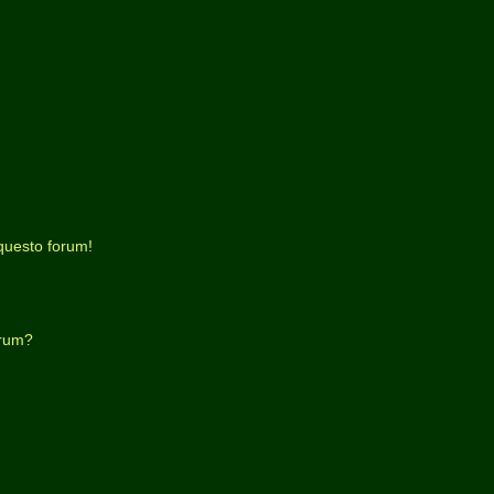
questo forum!
orum?