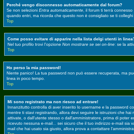
Perché vengo disconnesso automaticamente dal forum?
Se non selezioni
Entra automaticamente
, il forum ti terrà conness
quando entri, ma ricorda che questo non è consigliato se ti colleghi d
Top
Come posso evitare di apparire nella lista delgi utenti in linea
Nel tuo profilo trovi l'opzione
Non mostrare se sei on-line
: se la at
Top
Ho perso la mia password!
Niente panico! La tua password non può essere recuperata, ma può e
linea in poco tempo.
Top
Mi sono registrato ma non riesco ad entrare!
Innanzitutto controlla di aver inserito lo username e la password co
mentre ti stavi registrando, allora devi seguire le istruzioni che ha
attivate, o dall'utente stesso o dall'amministratore, prima di poter ent
ricevuto nessuna e-mail... sei sicuro che il tuo indirizzo e-mail sia 
mail che hai usato sia giusto, allora prova a contattare l'amministr