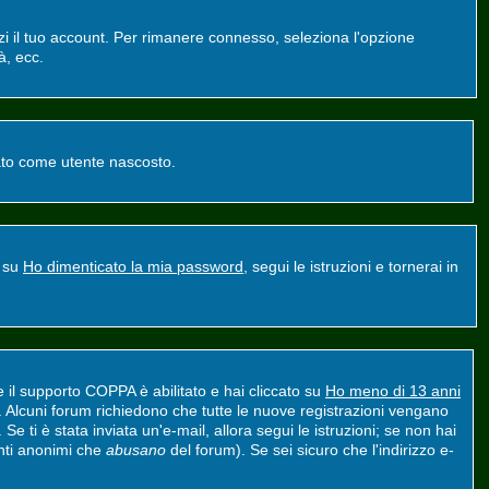
zzi il tuo account. Per rimanere connesso, seleziona l'opzione
à, ecc.
ntato come utente nascosto.
a su
Ho dimenticato la mia password
, segui le istruzioni e tornerai in
e il supporto COPPA è abilitato e hai cliccato su
Ho meno di 13 anni
nt. Alcuni forum richiedono che tutte le nuove registrazioni vengano
 Se ti è stata inviata un'e-mail, allora segui le istruzioni; se non hai
tenti anonimi che
abusano
del forum). Se sei sicuro che l'indirizzo e-