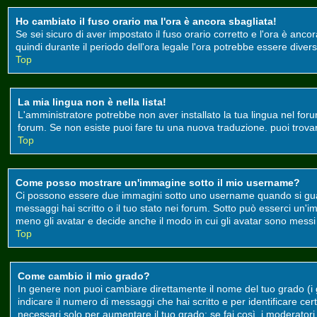
Ho cambiato il fuso orario ma l'ora è ancora sbagliata!
Se sei sicuro di aver impostato il fuso orario corretto e l'ora è anco
quindi durante il periodo dell'ora legale l'ora potrebbe essere divers
Top
La mia lingua non è nella lista!
L'amministratore potrebbe non aver installato la tua lingua nel foru
forum. Se non esiste puoi fare tu una nuova traduzione. puoi trovare 
Top
Come posso mostrare un'immagine sotto il mio username?
Ci possono essere due immagini sotto uno username quando si guard
messaggi hai scritto o il tuo stato nei forum. Sotto può esserci un
meno gli avatar e decide anche il modo in cui gli avatar sono messi a
Top
Come cambio il mio grado?
In genere non puoi cambiare direttamente il nome del tuo grado (i gr
indicare il numero di messaggi che hai scritto e per identificare c
necessari solo per aumentare il tuo grado; se fai così, i moderato