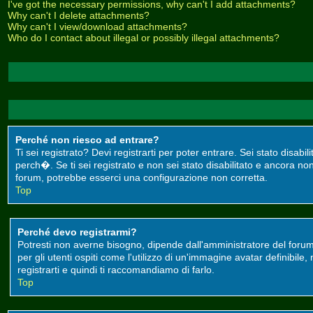
I've got the necessary permissions, why can't I add attachments?
Why can't I delete attachments?
Why can't I view/download attachments?
Who do I contact about illegal or possibly illegal attachments?
Perché non riesco ad entrare?
Ti sei registrato? Devi registrarti per poter entrare. Sei stato disa
perch�. Se ti sei registrato e non sei stato disabilitato e ancora non
forum, potrebbe esserci una configurazione non corretta.
Top
Perché devo registrarmi?
Potresti non averne bisogno, dipende dall'amministratore del forum
per gli utenti ospiti come l'utilizzo di un'immagine avatar definibile
registrarti e quindi ti raccomandiamo di farlo.
Top