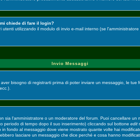
i chiede di fare il login?
ri utenti utilizzando il modulo di invio e-mail interno (se l'amministrato
Invio Messaggi
i aver bisogno di registrarti prima di poter inviare un messaggio, le tue 
 ecc.).
non sia l'amministratore o un moderatore del forum. Puoi cancellare un
ato periodo di tempo dopo il suo inserimento) cliccando sul bottone
edit
n
to in fondo al messaggio dove viene mostrato quante volte hai modifica
vrebbero lasciare un messaggio che dice perché e cosa hanno modifica