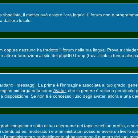
ra sbagliata, il motivo può essere l'ora legale. Il forum non è programmat
a dall'ora locale.
m oppure nessuno ha tradotto il forum nella tua lingua. Prova a chiedere 
altre informazioni al sito del phpBB Group (trovi il link in fondo alle p
ano i messaggi. La prima è l'immagine associata al tuo grado, general
'immgine più larga nota come
Avatar
, che in genere è unica o personale p
 disposizione. Se non ti è concesso l'uso degli avatar, allora è una deci
adi compaiono sotto al tuo username nei topic e nel tuo profilo, a secon
erti utenti, ad es. moderatori e amministratori possono avere un livello
ri o l'amministratore probabilmente abbasseranno il numero dei tuoi mes