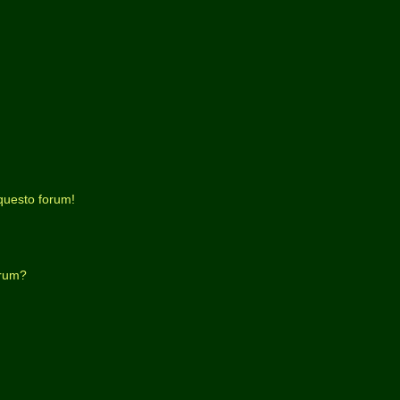
questo forum!
orum?