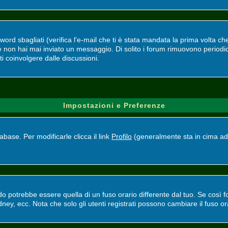
d sbagliati (verifica l'e-mail che ti è stata mandata la prima volta che 
se non hai mai inviato un messaggio. Di solito i forum rimuovono perio
ti coinvolgere dalle discussioni.
Impostazioni e Preferenze
base. Per modificarle clicca il link
Profilo
(generalmente sta in cima ad 
potrebbe essere quella di un fuso orario differente dal tuo. Se così fos
ney, ecc. Nota che solo gli utenti registrati possono cambiare il fuso or