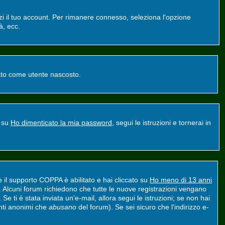
zzi il tuo account. Per rimanere connesso, seleziona l'opzione
à, ecc.
ntato come utente nascosto.
a su
Ho dimenticato la mia password
, segui le istruzioni e tornerai in
e il supporto COPPA è abilitato e hai cliccato su
Ho meno di 13 anni
nt. Alcuni forum richiedono che tutte le nuove registrazioni vengano
 Se ti è stata inviata un'e-mail, allora segui le istruzioni; se non hai
tenti anonimi che
abusano
del forum). Se sei sicuro che l'indirizzo e-