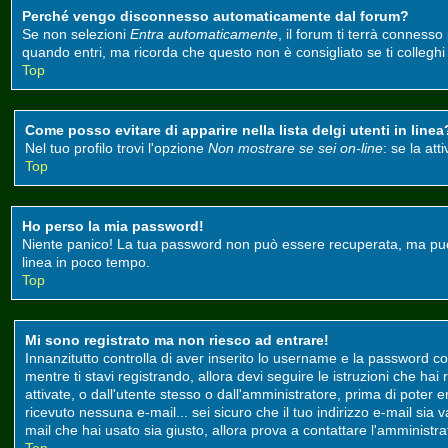
Perché vengo disconnesso automaticamente dal forum?
Se non selezioni
Entra automaticamente
, il forum ti terrà conness
quando entri, ma ricorda che questo non è consigliato se ti colleghi d
Top
Come posso evitare di apparire nella lista delgi utenti in linea
Nel tuo profilo trovi l'opzione
Non mostrare se sei on-line
: se la at
Top
Ho perso la mia password!
Niente panico! La tua password non può essere recuperata, ma può e
linea in poco tempo.
Top
Mi sono registrato ma non riesco ad entrare!
Innanzitutto controlla di aver inserito lo username e la password co
mentre ti stavi registrando, allora devi seguire le istruzioni che ha
attivate, o dall'utente stesso o dall'amministratore, prima di poter ent
ricevuto nessuna e-mail... sei sicuro che il tuo indirizzo e-mail sia 
mail che hai usato sia giusto, allora prova a contattare l'amministr