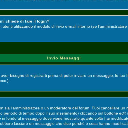
i chiede di fare il login?
ri utenti utilizzando il modulo di invio e-mail interno (se l'amministrato
Invio Messaggi
i aver bisogno di registrarti prima di poter inviare un messaggio, le tue 
 ecc.).
non sia l'amministratore o un moderatore del forum. Puoi cancellare un
ato periodo di tempo dopo il suo inserimento) cliccando sul bottone
edit
n
to in fondo al messaggio dove viene mostrato quante volte hai modifica
vrebbero lasciare un messaggio che dice perché e cosa hanno modifica