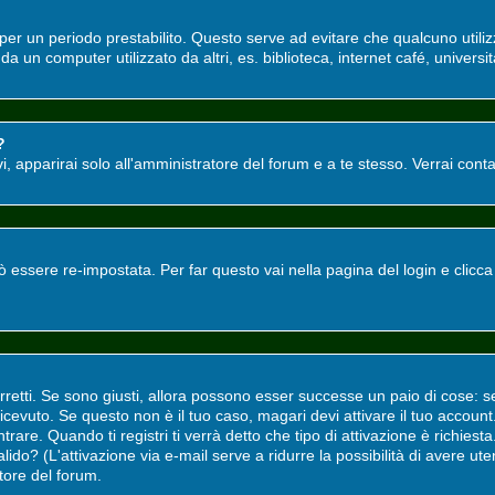
o per un periodo prestabilito. Questo serve ad evitare che qualcuno utili
a un computer utilizzato da altri, es. biblioteca, internet café, universit
?
tivi, apparirai solo all'amministratore del forum e a te stesso. Verrai co
ssere re-impostata. Per far questo vai nella pagina del login e clicc
rretti. Se sono giusti, allora possono esser successe un paio di cose: s
i ricevuto. Se questo non è il tuo caso, magari devi attivare il tuo accou
rare. Quando ti registri ti verrà detto che tipo di attivazione è richiesta.
valido? (L'attivazione via e-mail serve a ridurre la possibilità di avere u
atore del forum.