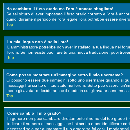
Ho cambiato il fuso orario ma l'ora è ancora sbagliata!
Se sei sicuro di aver impostato il fuso orario corretto e l'ora è anco
quindi durante il periodo dell'ora legale l'ora potrebbe essere divers
Top
La mia lingua non è nella lista!
L'amministratore potrebbe non aver installato la tua lingua nel foru
forum. Se non esiste puoi fare tu una nuova traduzione. puoi trovare 
Top
Come posso mostrare un'immagine sotto il mio username?
Ci possono essere due immagini sotto uno username quando si guard
messaggi hai scritto o il tuo stato nei forum. Sotto può esserci un
meno gli avatar e decide anche il modo in cui gli avatar sono messi a
Top
Come cambio il mio grado?
In genere non puoi cambiare direttamente il nome del tuo grado (i gr
indicare il numero di messaggi che hai scritto e per identificare c
necessari solo per aumentare il tuo grado; se fai così, i moderato