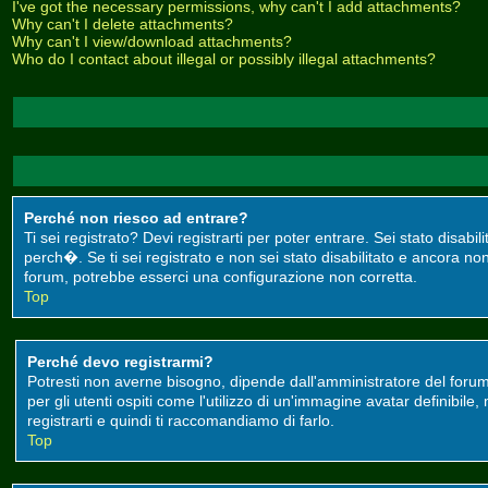
I've got the necessary permissions, why can't I add attachments?
Why can't I delete attachments?
Why can't I view/download attachments?
Who do I contact about illegal or possibly illegal attachments?
Perché non riesco ad entrare?
Ti sei registrato? Devi registrarti per poter entrare. Sei stato disa
perch�. Se ti sei registrato e non sei stato disabilitato e ancora non
forum, potrebbe esserci una configurazione non corretta.
Top
Perché devo registrarmi?
Potresti non averne bisogno, dipende dall'amministratore del forum
per gli utenti ospiti come l'utilizzo di un'immagine avatar definibile
registrarti e quindi ti raccomandiamo di farlo.
Top