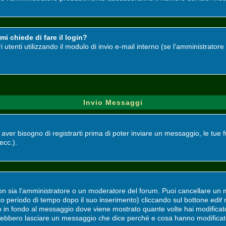
i chiede di fare il login?
ri utenti utilizzando il modulo di invio e-mail interno (se l'amministrato
Invio Messaggi
i aver bisogno di registrarti prima di poter inviare un messaggio, le tue 
 ecc.).
non sia l'amministratore o un moderatore del forum. Puoi cancellare un
ato periodo di tempo dopo il suo inserimento) cliccando sul bottone
edit
n
to in fondo al messaggio dove viene mostrato quante volte hai modifica
vrebbero lasciare un messaggio che dice perché e cosa hanno modifica