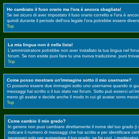
Ho cambiato il fuso orario ma l'ora è ancora sbagliata!
Se sei sicuro di aver impostato il fuso orario corretto e l'ora è anco
quindi durante il periodo dell'ora legale l'ora potrebbe essere divers
Top
La mia lingua non è nella lista!
L'amministratore potrebbe non aver installato la tua lingua nel foru
forum. Se non esiste puoi fare tu una nuova traduzione. puoi trovare 
Top
Come posso mostrare un'immagine sotto il mio username?
Ci possono essere due immagini sotto uno username quando si guard
messaggi hai scritto o il tuo stato nei forum. Sotto può esserci un
meno gli avatar e decide anche il modo in cui gli avatar sono messi a
Top
Come cambio il mio grado?
In genere non puoi cambiare direttamente il nome del tuo grado (i gr
indicare il numero di messaggi che hai scritto e per identificare c
necessari solo per aumentare il tuo grado; se fai così, i moderato