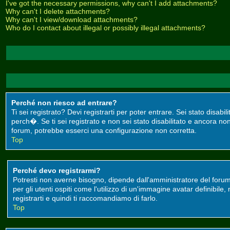
I've got the necessary permissions, why can't I add attachments?
Why can't I delete attachments?
Why can't I view/download attachments?
Who do I contact about illegal or possibly illegal attachments?
Perché non riesco ad entrare?
Ti sei registrato? Devi registrarti per poter entrare. Sei stato disa
perch�. Se ti sei registrato e non sei stato disabilitato e ancora non
forum, potrebbe esserci una configurazione non corretta.
Top
Perché devo registrarmi?
Potresti non averne bisogno, dipende dall'amministratore del forum
per gli utenti ospiti come l'utilizzo di un'immagine avatar definibile
registrarti e quindi ti raccomandiamo di farlo.
Top