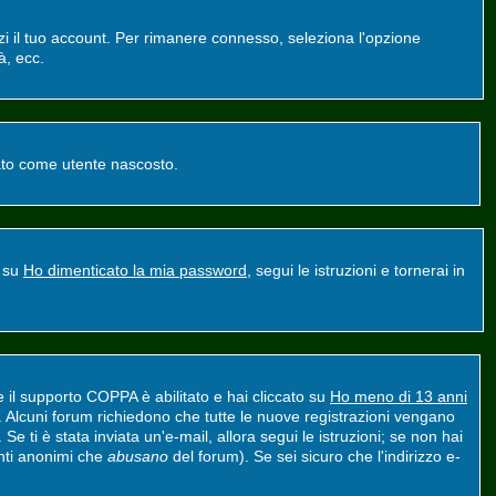
zzi il tuo account. Per rimanere connesso, seleziona l'opzione
à, ecc.
ntato come utente nascosto.
a su
Ho dimenticato la mia password
, segui le istruzioni e tornerai in
e il supporto COPPA è abilitato e hai cliccato su
Ho meno di 13 anni
nt. Alcuni forum richiedono che tutte le nuove registrazioni vengano
 Se ti è stata inviata un'e-mail, allora segui le istruzioni; se non hai
tenti anonimi che
abusano
del forum). Se sei sicuro che l'indirizzo e-