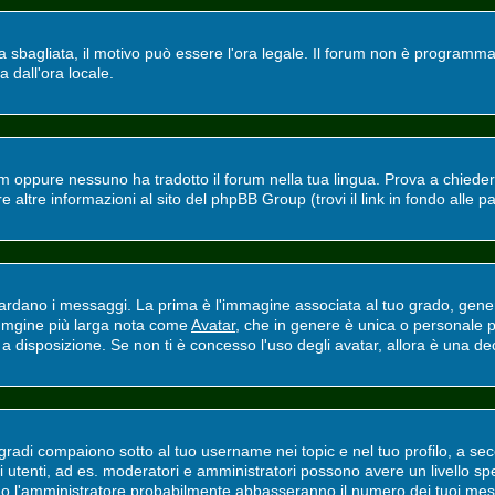
ra sbagliata, il motivo può essere l'ora legale. Il forum non è programmat
a dall'ora locale.
m oppure nessuno ha tradotto il forum nella tua lingua. Prova a chiedere 
altre informazioni al sito del phpBB Group (trovi il link in fondo alle p
ano i messaggi. La prima è l'immagine associata al tuo grado, general
'immgine più larga nota come
Avatar
, che in genere è unica o personale p
 disposizione. Se non ti è concesso l'uso degli avatar, allora è una deci
adi compaiono sotto al tuo username nei topic e nel tuo profilo, a secon
erti utenti, ad es. moderatori e amministratori possono avere un livello
ri o l'amministratore probabilmente abbasseranno il numero dei tuoi mes