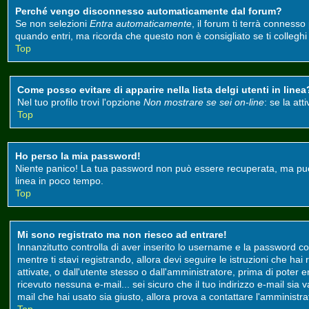
Perché vengo disconnesso automaticamente dal forum?
Se non selezioni
Entra automaticamente
, il forum ti terrà conness
quando entri, ma ricorda che questo non è consigliato se ti colleghi d
Top
Come posso evitare di apparire nella lista delgi utenti in linea
Nel tuo profilo trovi l'opzione
Non mostrare se sei on-line
: se la at
Top
Ho perso la mia password!
Niente panico! La tua password non può essere recuperata, ma può e
linea in poco tempo.
Top
Mi sono registrato ma non riesco ad entrare!
Innanzitutto controlla di aver inserito lo username e la password co
mentre ti stavi registrando, allora devi seguire le istruzioni che ha
attivate, o dall'utente stesso o dall'amministratore, prima di poter ent
ricevuto nessuna e-mail... sei sicuro che il tuo indirizzo e-mail sia 
mail che hai usato sia giusto, allora prova a contattare l'amministr