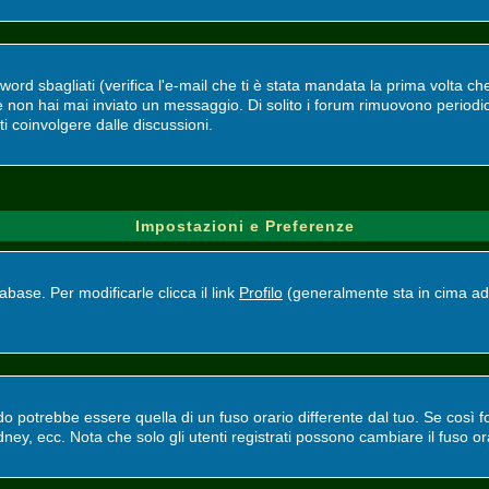
d sbagliati (verifica l'e-mail che ti è stata mandata la prima volta che 
se non hai mai inviato un messaggio. Di solito i forum rimuovono perio
ti coinvolgere dalle discussioni.
Impostazioni e Preferenze
base. Per modificarle clicca il link
Profilo
(generalmente sta in cima ad 
potrebbe essere quella di un fuso orario differente dal tuo. Se così fos
ney, ecc. Nota che solo gli utenti registrati possono cambiare il fuso or