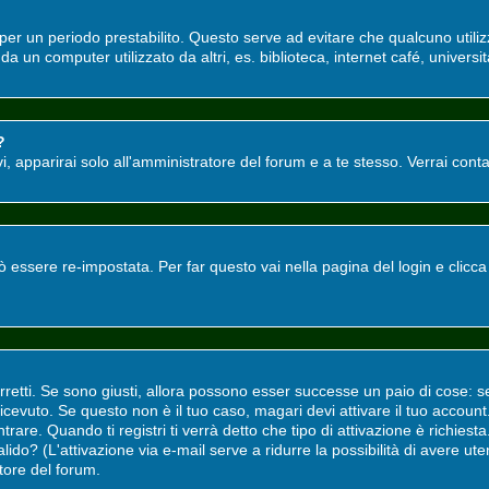
o per un periodo prestabilito. Questo serve ad evitare che qualcuno utili
a un computer utilizzato da altri, es. biblioteca, internet café, universit
?
tivi, apparirai solo all'amministratore del forum e a te stesso. Verrai co
ssere re-impostata. Per far questo vai nella pagina del login e clicc
rretti. Se sono giusti, allora possono esser successe un paio di cose: s
i ricevuto. Se questo non è il tuo caso, magari devi attivare il tuo accou
rare. Quando ti registri ti verrà detto che tipo di attivazione è richiesta.
valido? (L'attivazione via e-mail serve a ridurre la possibilità di avere u
atore del forum.