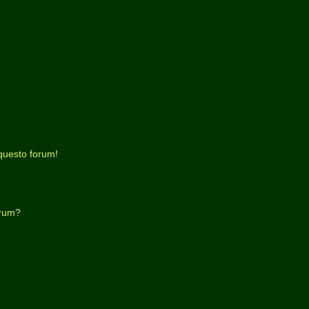
questo forum!
orum?